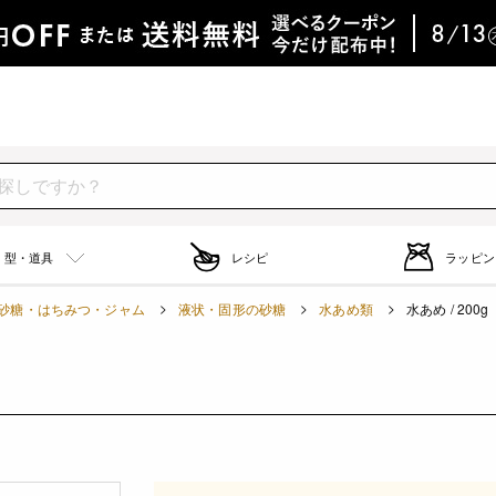
型・道具
レシピ
ラッピン
砂糖・はちみつ・ジャム
液状・固形の砂糖
水あめ類
水あめ / 200g