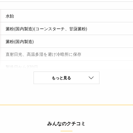
水飴
澱粉(国内製造)(コーンスターチ、甘藷澱粉)
澱粉(国内製造)
直射日光、高温多湿を避け冷暗所に保存
製造日から270日
もっと見る
なし(特定原材料8品目)
* 本品加工所では、小麦・卵・乳成分・そば・落花生・えび・か
す。(特定原材料8品目中)
みんなのクチコミ
(100g当たり) エネルギー 340kcal たんぱく質 0g 脂質 0g 炭水化
値は、目安です。