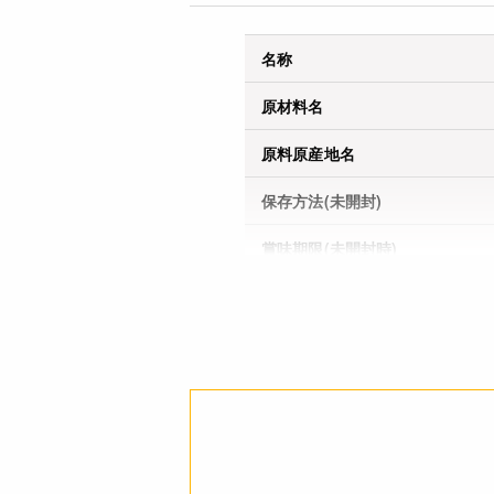
名称
原材料名
原料原産地名
保存方法(未開封)
賞味期限(未開封時)
※製造日を起点とした期限で
す。
アレルギー
コンタミネーション
栄養成分表示