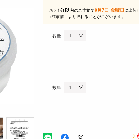
1分以内
8月7日 金曜日
あと
のご注文で
に出荷
※諸事情により遅れることがございます。
数量
数量