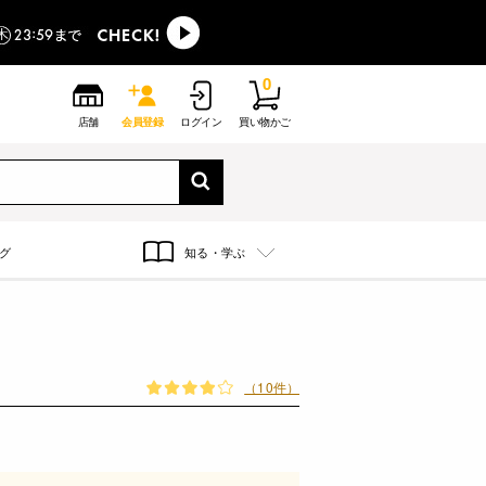
0
店舗
会員登録
ログイン
買い物かご
グ
知る・学ぶ
（10件）