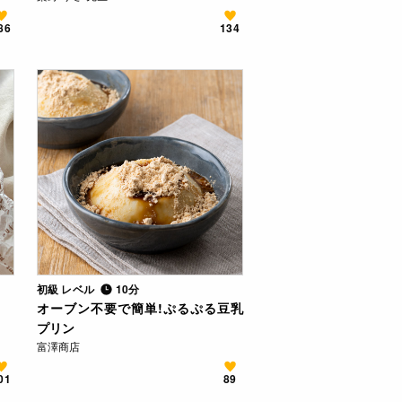
86
134
初級 レベル
10分
オーブン不要で簡単!ぷるぷる豆乳
プリン
富澤商店
01
89