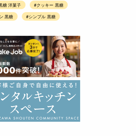
黒糖 洋菓子
#クッキー 黒糖
ン 黒糖
#シンプル 黒糖