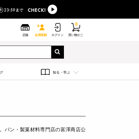
0
店舗
会員登録
ログイン
買い物かご
グ
知る・学ぶ
す。パン・製菓材料専門店の富澤商店公