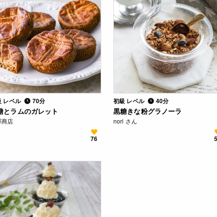
級 レベル
70分
初級 レベル
40分
糖とラムのガレット
黒糖きな粉グラノーラ
澤商店
nori さん
76