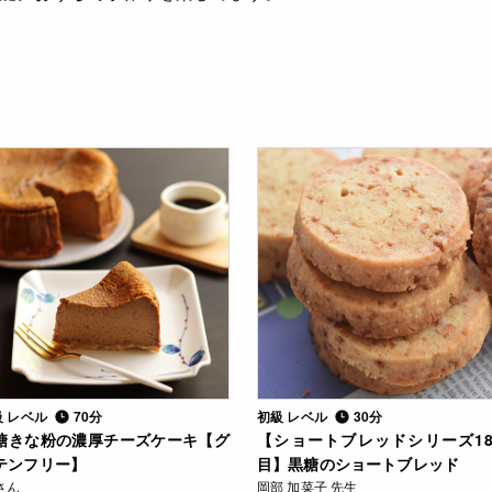
級 レベル
70分
初級 レベル
30分
糖きな粉の濃厚チーズケーキ【グ
【ショートブレッドシリーズ1
テンフリー】
目】黒糖のショートブレッド
さん
岡部 加菜子 先生