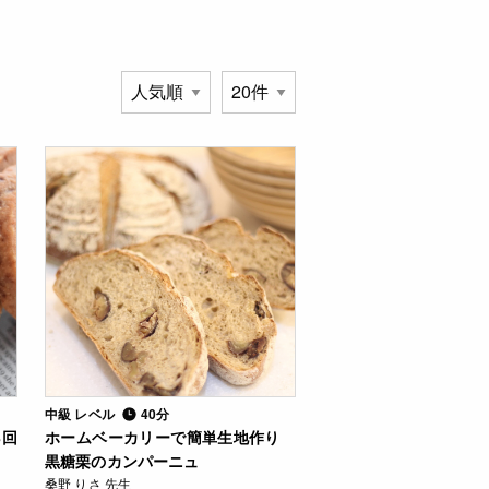
中級 レベル
40分
8回
ホームベーカリーで簡単生地作り
黒糖栗のカンパーニュ
桑野 りさ 先生