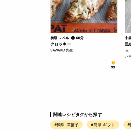
初級 レベル
60分
中
クロッキー
黒
SAWAKO 先生
ェ
パ
33
関連レシピタグから探す
#簡単 洋菓子
#簡単 ギフト
#