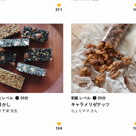
211
1
級 レベル
20分
初級 レベル
20分
まかし
キャラメリゼナッツ
 千栄 先生
ちょりママ さん
104
1