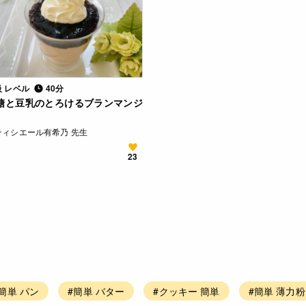
級 レベル
40分
糖と豆乳のとろけるブランマンジ
ティシエール有希乃 先生
23
簡単 パン
#簡単 バター
#クッキー 簡単
#簡単 薄力粉