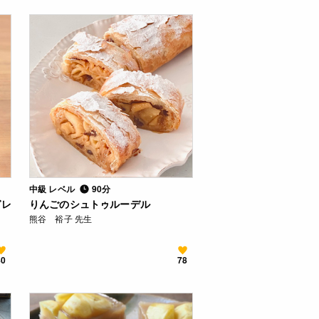
中級 レベル
90分
ガレ
りんごのシュトゥルーデル
熊谷 裕子 先生
80
78