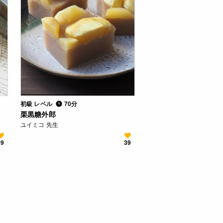
初級 レベル
70分
栗黒糖外郎
ユイミコ 先生
59
39