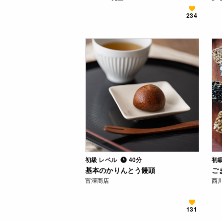
234
初級 レベル
40分
初
基本のかりんとう饅頭
ご
富澤商店
西川
131