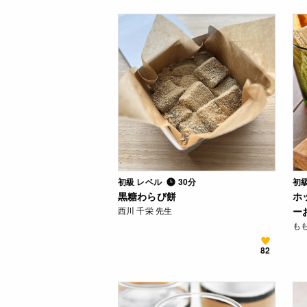
初級 レベル
30分
初
黒糖わらび餅
ホ
西川 千栄 先生
ー
も
82