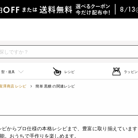
型・道具
レシピ
ラッピン
富澤商店 レシピ
簡単 黒糖 の関連レシピ
）
シピからプロ仕様の本格レシピまで、豊富に取り揃えていま
能。おうちで手作りを楽しめます。