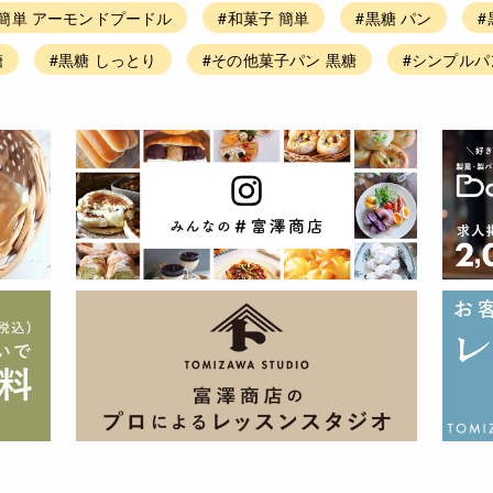
#簡単 アーモンドプードル
#和菓子 簡単
#黒糖 パン
#
糖
#黒糖 しっとり
#その他菓子パン 黒糖
#シンプルパ