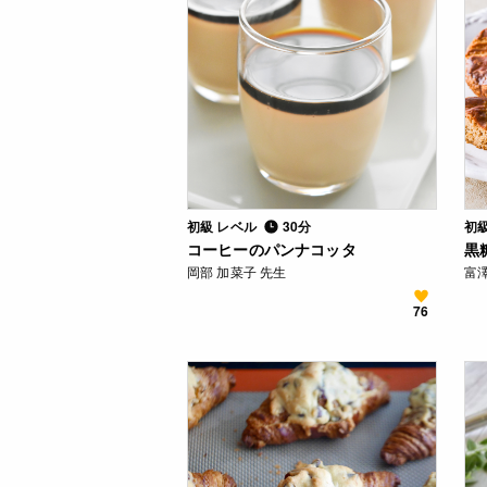
初級 レベル
30分
初
コーヒーのパンナコッタ
黒
岡部 加菜子 先生
富
76