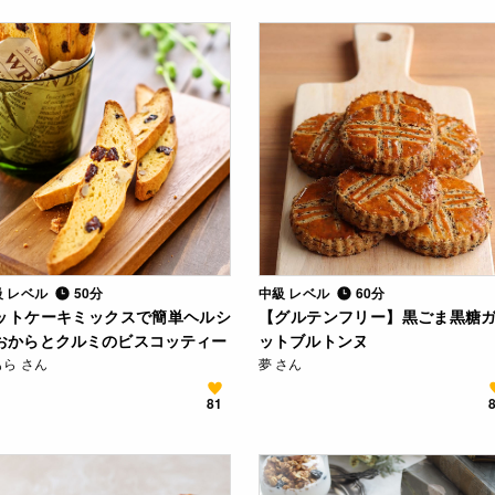
級 レベル
50分
中級 レベル
60分
ットケーキミックスで簡単ヘルシ
【グルテンフリー】黒ごま黒糖
おからとクルミのビスコッティー
ットブルトンヌ
もら さん
夢 さん
81