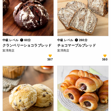
中級 レベル
60分
中級 レベル
260分
クランベリーショコラブレッド
チョコマーブルブレッド
富澤商店
富澤商店
387
380