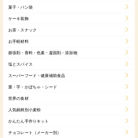
菓子・パン袋
ケーキ装飾
お茶・スナック
お手軽材料
膨張剤・香料・色素・凝固剤・添加物
塩とスパイス
スーパーフード・健康補助食品
栗・芋・かぼちゃ・シード
世界の食材
人気銘柄別小麦粉
かんたん手作りキット
チョコレート（メーカー別）