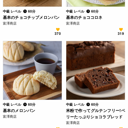
中級 レベル
60分
中級 レベル
60分
基本のチョコチップメロンパン
基本のチョココロネ
富澤商店
富澤商店
370
319
中級 レベル
60分
中級 レベル
60分
基本のメロンパン
米粉で作ってグルテンフリー!ベ
富澤商店
リーたっぷりショコラブレッド
富澤商店