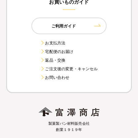
お買いものガイド
ご利用ガイド
お支払方法
宅配便のお届け
返品・交換
ご注文後の変更・キャンセル
お問い合わせ
製菓製パン材料販売会社
創業１９１９年