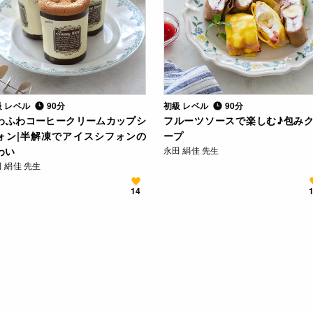
級 レベル
90分
初級 レベル
90分
わふわコーヒークリームカップシ
フルーツソースで楽しむ♪包み
ォン|半解凍でアイスシフォンの
ープ
わい
永田 絹佳 先生
 絹佳 先生
14