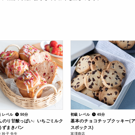
級 レベル
50分
初級 レベル
45分
んのり甘酸っぱい♩いちごミルク
基本のチョコチップクッキー(
うずまきパン
スボックス)
 玲子 先生
富澤商店