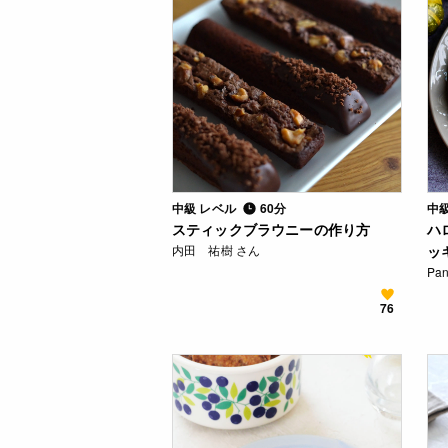
中級 レベル
60分
中
スティックブラウニーの作り方
ハ
内田 祐樹 さん
ッ
Pa
76