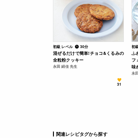
初級 レベル
30分
初
混ぜるだけで簡単!チョコ&くるみの
ふ
全粒粉クッキー
フ
永田 絹佳 先生
味
永田
31
関連レシピタグから探す