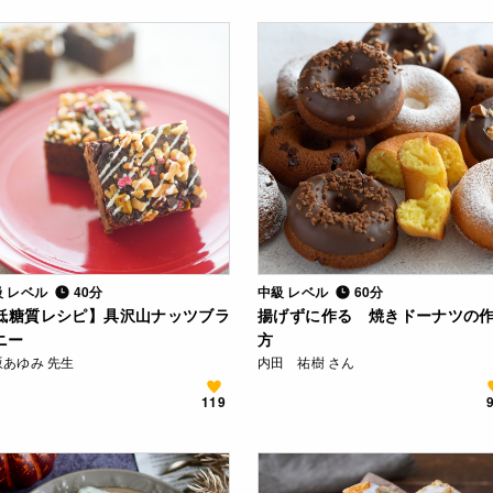
級 レベル
40分
中級 レベル
60分
低糖質レシピ】具沢山ナッツブラ
揚げずに作る 焼きドーナツの
ニー
方
坂あゆみ 先生
内田 祐樹 さん
119