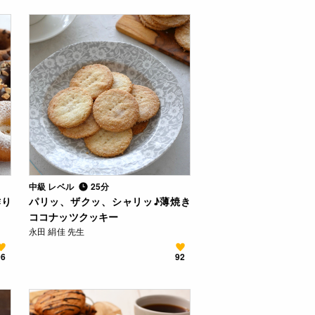
中級 レベル
25分
作り
パリッ、ザクッ、シャリッ♪薄焼き
ココナッツクッキー
永田 絹佳 先生
96
92