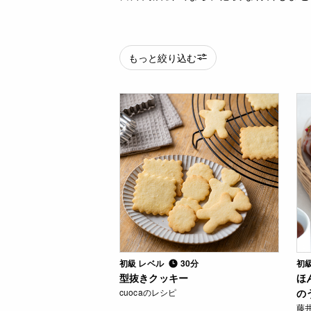
もっと絞り込む
初級 レベル
30分
初
型抜きクッキー
ほ
cuocaのレシピ
の
藤井