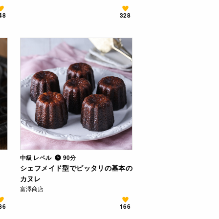
48
328
中級 レベル
90分
シェフメイド型でピッタリの基本の
カヌレ
富澤商店
86
166