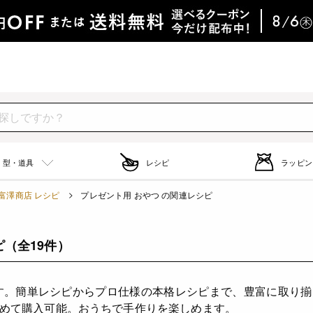
型・道具
レシピ
ラッピン
富澤商店 レシピ
プレゼント用 おやつ の関連レシピ
ピ
（全19件）
す。簡単レシピからプロ仕様の本格レシピまで、豊富に取り
めて購入可能。おうちで手作りを楽しめます。