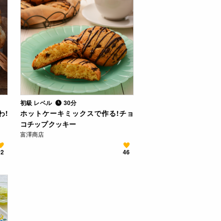
初級 レベル
30分
わ!
ホットケーキミックスで作る!チョ
コチップクッキー
富澤商店
62
46