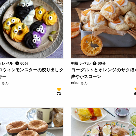
級 レベル
60分
初級 レベル
60分
ロウィンモンスターの絞り出しク
ヨーグルトとオレンジのサクほ
キー
爽やかスコーン
n さん
erica さん
73