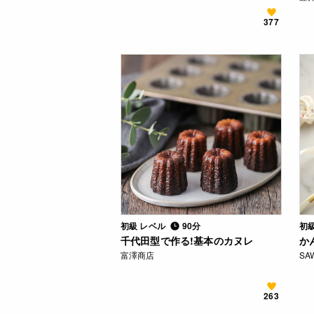
377
初級 レベル
90分
初
千代田型で作る!基本のカヌレ
か
富澤商店
SA
263