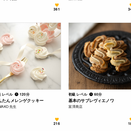
361
3
級 レベル
120分
初級 レベル
60分
んたんメレンゲクッキー
基本のサブレヴィエノワ
WAKO 先生
富澤商店
216
1