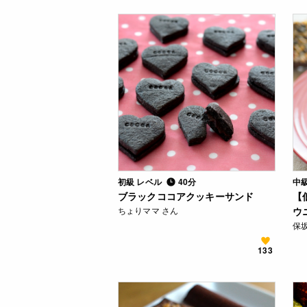
初級 レベル
40分
中
ブラックココアクッキーサンド
【
ちょりママ さん
ウ
保
133