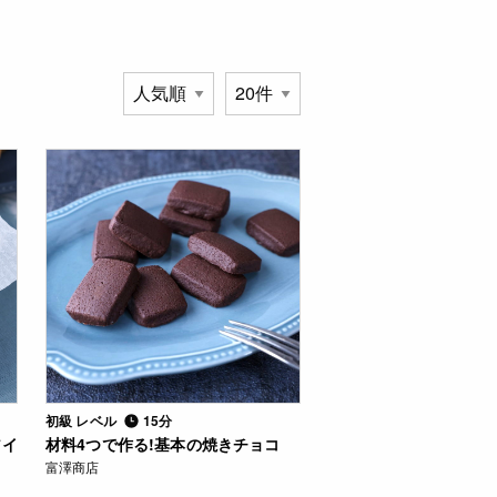
初級 レベル
15分
アイ
材料4つで作る!基本の焼きチョコ
富澤商店