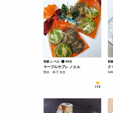
初級 レベル
60分
初
マーブルサブレ ノエル
ク
熊谷 裕子 先生
SA
119