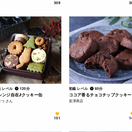
309
3
級 レベル
120分
初級 レベル
60分
レンジ自在♪クッキー缶
ココア香るチョコチップクッキー
なつ さん
富澤商店
151
1