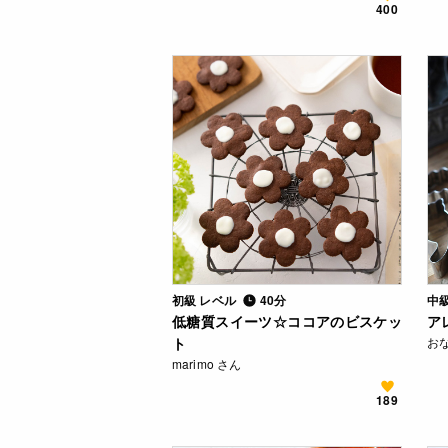
400
初級 レベル
40分
中
低糖質スイーツ☆ココアのビスケッ
ア
ト
お
marimo さん
189