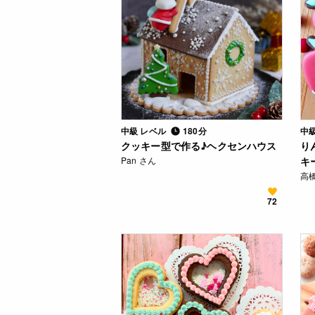
中級 レベル
180分
中
クッキー型で作る♪ヘクセンハウス
り
Pan さん
キ
高
72