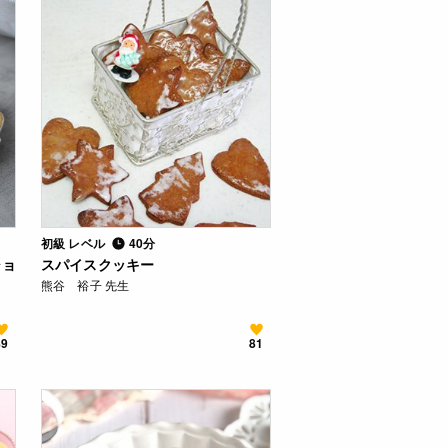
初級 レベル
40分
ショ
スパイスクッキー
熊谷 裕子 先生
89
81