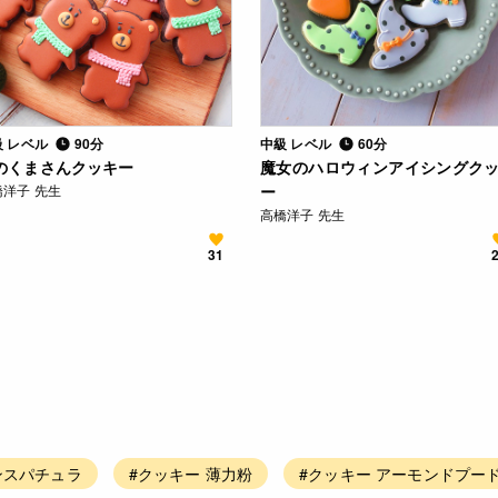
級 レベル
90分
中級 レベル
60分
のくまさんクッキー
魔女のハロウィンアイシングク
橋洋子 先生
ー
高橋洋子 先生
31
ンスパチュラ
#クッキー 薄力粉
#クッキー アーモンドプー