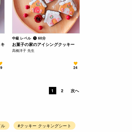
中級 レベル
60分
ッキ
お菓子の家のアイシングクッキー
高橋洋子 先生
29
24
1
2
次へ
ドル
#クッキー クッキングシート