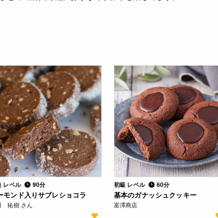
級 レベル
90分
初級 レベル
60分
ーモンド入りサブレショコラ
基本のガナッシュクッキー
田 祐樹 さん
富澤商店