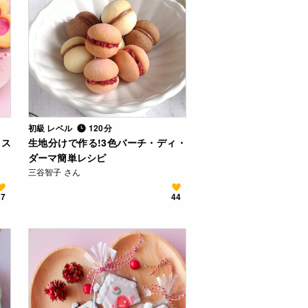
初級 レベル
120分
ラス
生地分けで作る!3色バーチ・ディ・
ダーマ簡単レシピ
三谷智子 さん
47
44