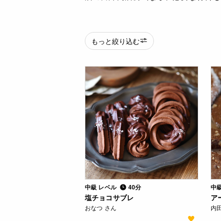
もっと絞り込む
中級 レベル
40分
中
塩チョコサブレ
ア
おなつ さん
内