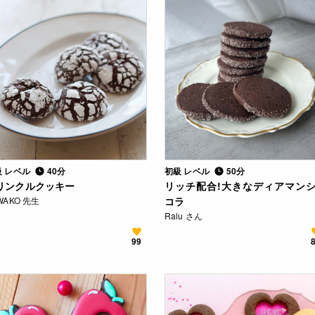
級 レベル
40分
初級 レベル
50分
リンクルクッキー
リッチ配合!大きなディアマン
WAKO 先生
コラ
Ralu さん
99