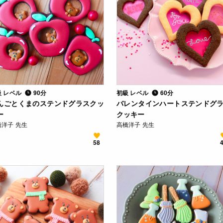
級 レベル
90分
初級 レベル
60分
んごとくまのステンドグラスクッ
バレンタインハートステンドグ
ー
クッキー
橋洋子 先生
高橋洋子 先生
58