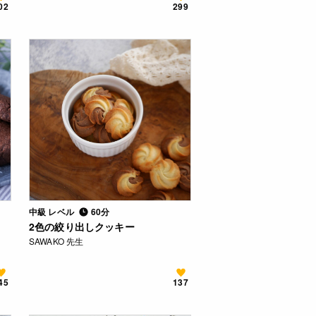
02
299
中級 レベル
60分
2色の絞り出しクッキー
SAWAKO 先生
45
137