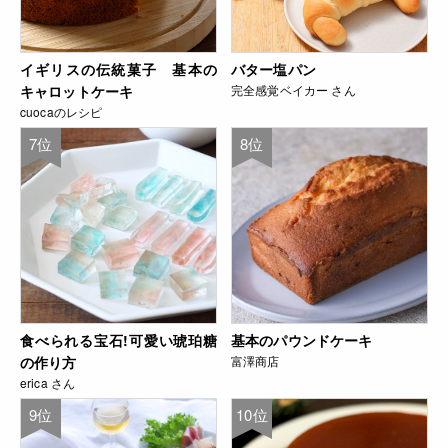
イギリスの伝統菓子 基本の
バター塩パン
キャロットケーキ
完全感覚ベイカー さん
cuocaのレシピ
7位
8位
食べられる宝石!可愛い琥珀糖
基本のパウンドケーキ
の作り方
富澤商店
erica さん
9位
10位