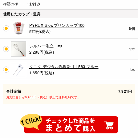
梅酒の梅・・・お好み
使用したカップ・道具
PYREX Blowプリンカップ100
5個
572
円(税込)
シルバー泡立 #8
1本
2,288
円(税込)
タニタ デジタル温度計 TT-583 ブルー
1本
1,650
円(税込)
合計金額
7,921円
お支払合計が6,400円（税込）以上で送料無料です。