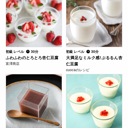
初級 レベル
30分
初級 レベル
30分
ふわふわのとろとろ杏仁豆腐
大満足なミルク感!ぷるるん杏
富澤商店
仁豆腐
cuocaのレシピ