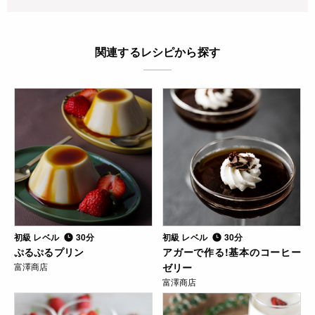
関連するレシピから探す
初級 レベル
30分
初級 レベル
30分
ぷるぷるプリン
アガーで作る!基本のコーヒー
富澤商店
ゼリー
富澤商店