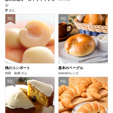
ン
夢 さん
3位
4位
桃のコンポート
基本のベーグル
内田 祐樹 さん
cuocaのレシピ
5位
6位