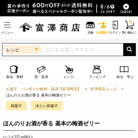
0
メニュー
店舗
会員登録
ログイン
買い物かご
レシピ
食品・食材
型・道具
レシピ
ラッピング
知る・学ぶ
お菓子、パン作りの材料・器具【富澤商店】
富澤商店 レシピ
ほんのりお酒が香る 基本の梅酒ゼリー
和菓子
冷たい和菓子
ほんのりお酒が香る 基本の梅酒ゼリー
レシピID m0011