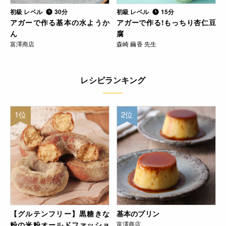
初級 レベル
30分
初級 レベル
15分
アガーで作る基本の水ようか
アガーで作る!もっちり杏仁豆
ん
腐
富澤商店
森崎 繭香 先生
レシピランキング
1位
2位
【グルテンフリー】黒糖きな
基本のプリン
粉の米粉オールドファッショ
富澤商店