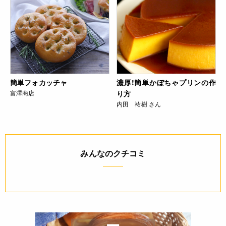
簡単フォカッチャ
濃厚!簡単かぼちゃプリンの作
富澤商店
り方
内田 祐樹 さん
みんなのクチコミ