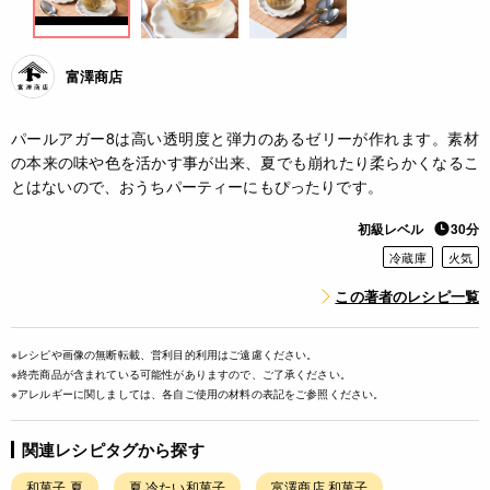
富澤商店
パールアガー8は高い透明度と弾力のあるゼリーが作れます。素材
の本来の味や色を活かす事が出来、夏でも崩れたり柔らかくなるこ
とはないので、おうちパーティーにもぴったりです。
初級レベル
30分
冷蔵庫
火気
この著者のレシピ一覧
※レシピや画像の無断転載、営利目的利用はご遠慮ください。
※終売商品が含まれている可能性がありますので、ご了承ください。
※アレルギーに関しましては、各自ご使用の材料の表記をご参照ください。
関連レシピタグから探す
和菓子 夏
夏 冷たい和菓子
富澤商店 和菓子