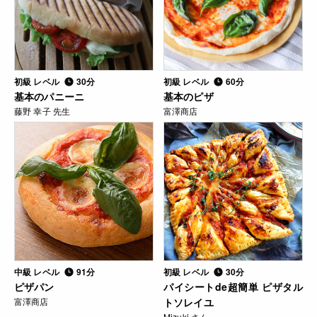
初級 レベル
30分
初級 レベル
60分
基本のパニーニ
基本のピザ
藤野 幸子 先生
富澤商店
中級 レベル
91分
初級 レベル
30分
ピザパン
パイシートde超簡単 ピザタル
富澤商店
トソレイユ
Mizuki さん