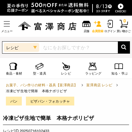
0
メニュー
店舗
会員登録
ログイン
買い物かご
レシピ
食品・食材
型・道具
レシピ
ラッピング
知る・学ぶ
お菓子、パン作りの材料・器具【富澤商店】
富澤商店 レシピ
冷凍ピザ生地で簡単 本格ナポリピザ
パン
ピザパン・フォカッチャ
冷凍ピザ生地で簡単 本格ナポリピザ
レシピID 20250716102433