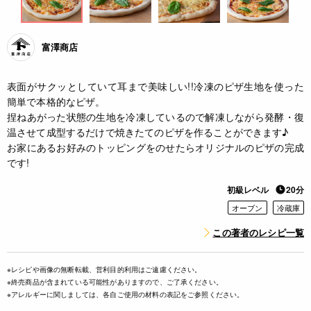
富澤商店
表面がサクッとしていて耳まで美味しい!!冷凍のピザ生地を使った
簡単で本格的なピザ。
捏ねあがった状態の生地を冷凍しているので解凍しながら発酵・復
温させて成型するだけで焼きたてのピザを作ることができます♪
お家にあるお好みのトッピングをのせたらオリジナルのピザの完成
です!
初級レベル
20分
オーブン
冷蔵庫
この著者のレシピ一覧
※レシピや画像の無断転載、営利目的利用はご遠慮ください。
※終売商品が含まれている可能性がありますので、ご了承ください。
※アレルギーに関しましては、各自ご使用の材料の表記をご参照ください。