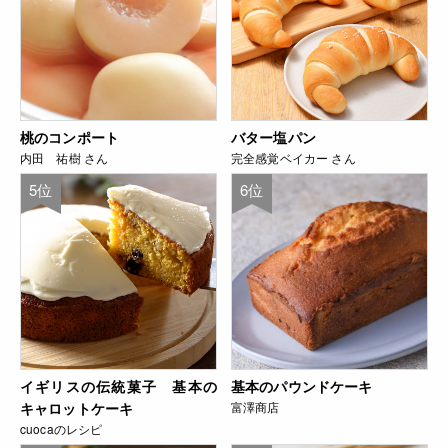
桃のコンポート
バター塩パン
内田 祐樹 さん
完全感覚ベイカー さん
5位
6位
イギリスの伝統菓子 基本の
基本のパウンドケーキ
キャロットケーキ
富澤商店
cuocaのレシピ