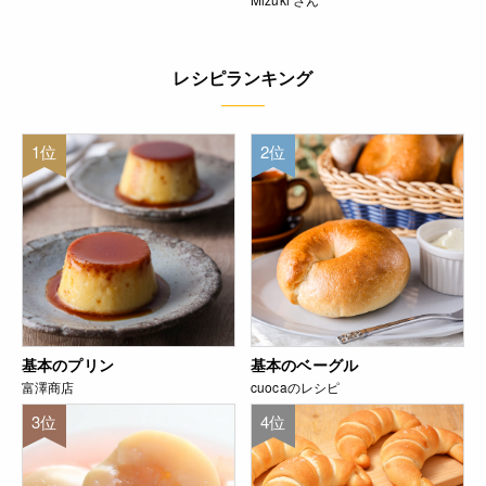
レシピランキング
1位
2位
基本のプリン
基本のベーグル
富澤商店
cuocaのレシピ
3位
4位