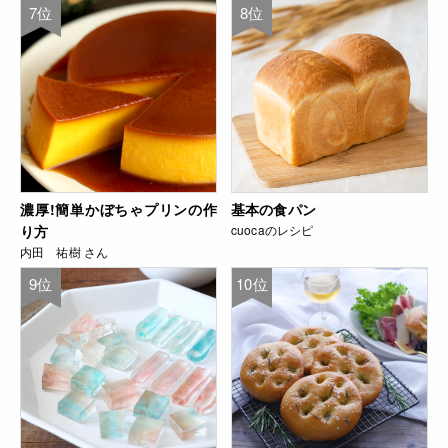
7位
8位
濃厚!簡単かぼちゃプリンの作
基本の食パン
り方
cuocaのレシピ
内田 祐樹 さん
9位
10位