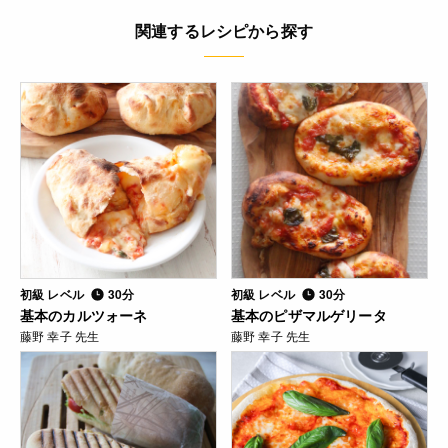
関連するレシピから探す
初級 レベル
30分
初級 レベル
30分
基本のカルツォーネ
基本のピザマルゲリータ
藤野 幸子 先生
藤野 幸子 先生