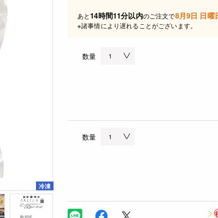
14時間11分以内
8月9日 日曜
あと
のご注文で
※諸事情により遅れることがございます。
数量
数量
冷凍