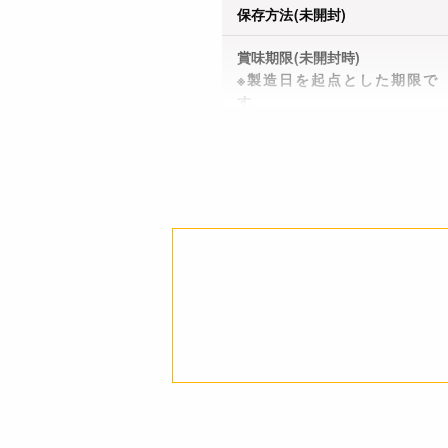
保存方法(未開封)
賞味期限(未開封時)
※製造日を起点とした期限で
す。
アレルギー
コンタミネーション
栄養成分表示
注意事項
詳細
ご利用方法