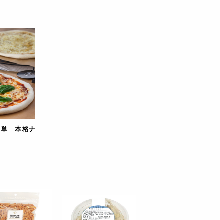
24時間、解凍～発酵させる。
る。
ン、野菜など)をバランスよく並べ
簡単 本格ナ
焼き上がり。