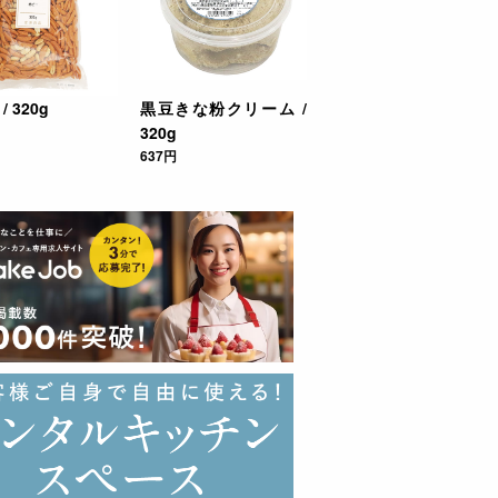
/ 320g
黒豆きな粉クリーム /
320g
637円