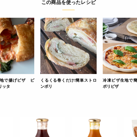
この商品を使ったレシピ
●材料
・冷凍ピザ生地
・トッピング
ピザソース適量
ピザチーズ適量
お好みの材料適量
●作り方
[1] ピザ生地をバットなどに入れてラップをかぶせ、冷蔵庫で12～
[2] 冷蔵庫から取り出し、打ち粉をしながら25cmほどに伸ばし広げ
[3] クッキングシートを敷いた天板に置き、形を整える。
[4] ピザソース、ピザチーズ、その他お好きな具材(ハム、ベーコ
地で揚げピザ ピ
くるくる巻くだけ!簡単ストロ
冷凍ピザ生地で
る。
リッタ
ンボリ
ポリピザ
[5] 250℃に予熱したオーブンで10分焼成する。
[6] ピザ生地にうっすらと焼き色がつき、トッピングに火が入れば
4972319931442