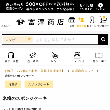
0
メニュー
店舗
会員登録
ログイン
買い物かご
レシピ
食品・食材
型・道具
レシピ
ラッピング
知る・学ぶ
お菓子、パン作りの材料・器具【富澤商店】
富澤商店 レシピ
米粉のスポンジケーキ
洋菓子
スポンジケーキ
米粉のスポンジケーキ
レシピID 20241107090158