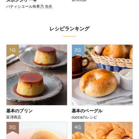
パティシエール有希乃 先生
レシピランキング
1位
2位
基本のプリン
基本のベーグル
富澤商店
cuocaのレシピ
3位
4位