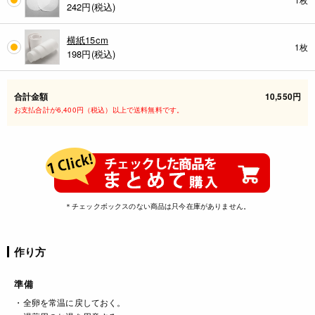
242
円(税込)
横紙15cm
1枚
198
円(税込)
合計金額
10,550円
お支払合計が6,400円（税込）以上で送料無料です。
＊チェックボックスのない商品は只今在庫がありません。
作り方
準備
・全卵を常温に戻しておく。