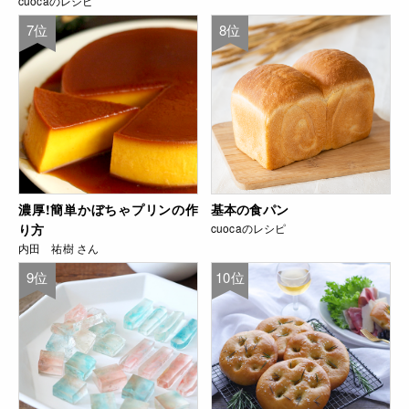
cuocaのレシピ
7位
8位
濃厚!簡単かぼちゃプリンの作
基本の食パン
り方
cuocaのレシピ
内田 祐樹 さん
9位
10位