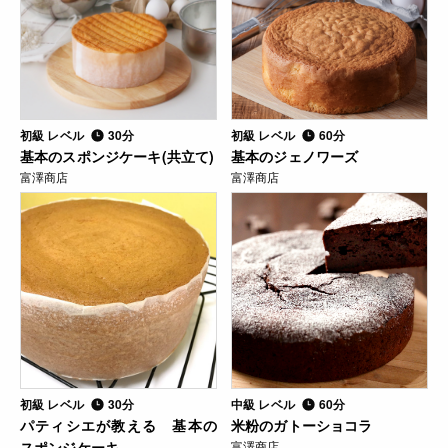
初級 レベル
30分
初級 レベル
60分
基本のスポンジケーキ(共立て)
基本のジェノワーズ
富澤商店
富澤商店
初級 レベル
30分
中級 レベル
60分
パティシエが教える 基本の
米粉のガトーショコラ
スポンジケーキ
富澤商店