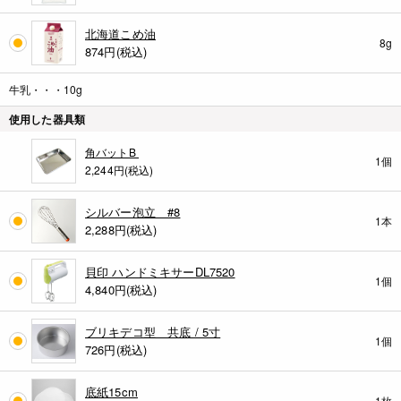
北海道こめ油
8g
874
円(税込)
牛乳・・・10g
使用した器具類
角バットB
1個
2,244円(税込)
シルバー泡立 #8
1本
2,288
円(税込)
貝印 ハンドミキサーDL7520
1個
4,840
円(税込)
ブリキデコ型 共底 / 5寸
1個
726
円(税込)
底紙15cm
1枚