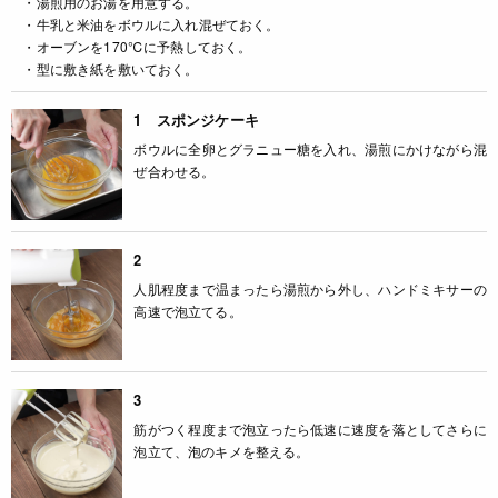
・湯煎用のお湯を用意する。
・牛乳と米油をボウルに入れ混ぜておく。
・オーブンを170℃に予熱しておく。
・型に敷き紙を敷いておく。
1 スポンジケーキ
ボウルに全卵とグラニュー糖を入れ、湯煎にかけながら混
ぜ合わせる。
2
人肌程度まで温まったら湯煎から外し、ハンドミキサーの
高速で泡立てる。
3
筋がつく程度まで泡立ったら低速に速度を落としてさらに
泡立て、泡のキメを整える。