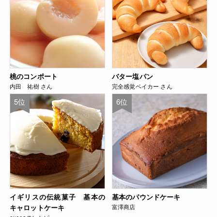
桃のコンポート
バター塩パン
内田 祐樹 さん
完全感覚ベイカー さん
5位
6位
イギリスの伝統菓子 基本の
基本のパウンドケーキ
キャロットケーキ
富澤商店