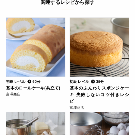
関連するレシピから探す
初級 レベル
60分
初級 レベル
35分
基本のロールケーキ(共立て)
基本のふんわりスポンジケー
富澤商店
キ|失敗しないコツ付きレシ
ピ
富澤商店