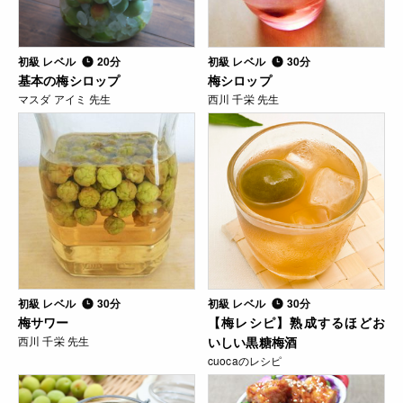
初級 レベル
20分
初級 レベル
30分
基本の梅シロップ
梅シロップ
マスダ アイミ 先生
西川 千栄 先生
初級 レベル
30分
初級 レベル
30分
梅サワー
【梅レシピ】熟成するほどお
西川 千栄 先生
いしい黒糖梅酒
cuocaのレシピ