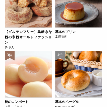
【グルテンフリー】黒糖きな
基本のプリン
粉の米粉オールドファッショ
富澤商店
ン
夢 さん
3位
4位
桃のコンポート
基本のベーグル
内田 祐樹 さん
cuocaのレシピ