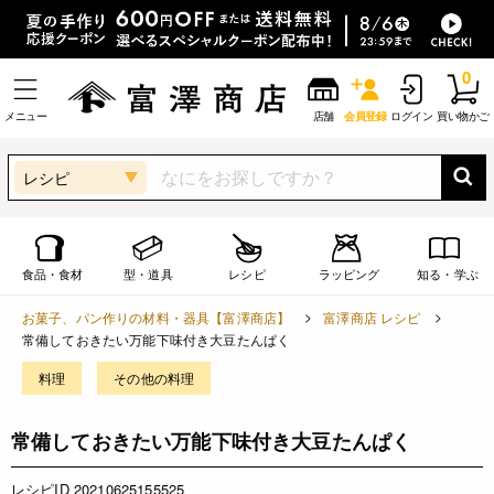
0
メニュー
店舗
会員登録
ログイン
買い物かご
レシピ
食品・食材
型・道具
レシピ
ラッピング
知る・学ぶ
お菓子、パン作りの材料・器具【富澤商店】
富澤商店 レシピ
常備しておきたい万能下味付き大豆たんぱく
料理
その他の料理
常備しておきたい万能下味付き大豆たんぱく
レシピID 20210625155525