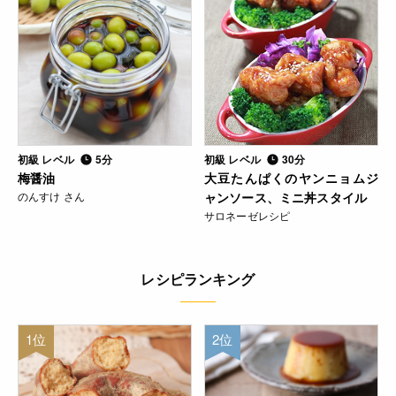
初級 レベル
5分
初級 レベル
30分
梅醤油
大豆たんぱくのヤンニョムジ
のんすけ さん
ャンソース、ミニ丼スタイル
サロネーゼレシピ
レシピランキング
1位
2位