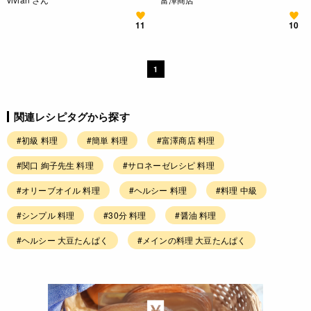
11
10
1
関連レシピタグから探す
#初級 料理
#簡単 料理
#富澤商店 料理
#関口 絢子先生 料理
#サロネーゼレシピ 料理
#オリーブオイル 料理
#ヘルシー 料理
#料理 中級
#シンプル 料理
#30分 料理
#醤油 料理
#ヘルシー 大豆たんぱく
#メインの料理 大豆たんぱく