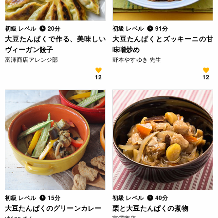
初級 レベル
20分
初級 レベル
91分
大豆たんぱくで作る、美味しい
大豆たんぱくとズッキーニの甘
ヴィーガン餃子
味噌炒め
富澤商店アレンジ部
野本やすゆき 先生
12
12
初級 レベル
15分
初級 レベル
40分
大豆たんぱくのグリーンカレー
栗と大豆たんぱくの煮物
vivian さん
富澤商店