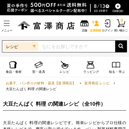
0
メニュー
店舗
会員登録
ログイン
買い物かご
レシピ
食品・食材
型・道具
レシピ
ラッピング
知る・学ぶ
お菓子、パン作りの材料・器具【富澤商店】
富澤商店 レシピ
大豆たんぱく 料理 の関連レシピ
大豆たんぱく 料理 の関連レシピ
（全10件）
大豆たんぱく 料理の関連レシピです。簡単レシピからプロ仕様の
本格レシピまで、豊富に取り揃えています。パン・製菓材料専門店