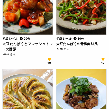
初級 レベル
20分
初級 レベル
10分
大豆たんぱくとフレッシュトマ
大豆たんぱくの青椒肉絲風
トの酢豚
Yuka さん
Yuka さん
19
17