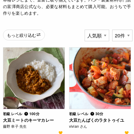
の富澤商店公式なら、必要な材料もまとめて購入可能。おうちで手
作りを楽しめます。
もっと絞り込む
初級 レベル
100分
初級 レベル
30分
大豆ミートのキーマカレー
大豆たんぱくのラタトゥイユ
藤野 幸子 先生
vivian さん