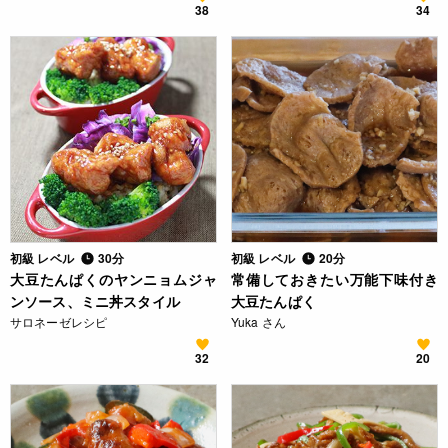
38
34
初級 レベル
30分
初級 レベル
20分
大豆たんぱくのヤンニョムジャ
常備しておきたい万能下味付き
ンソース、ミニ丼スタイル
大豆たんぱく
サロネーゼレシピ
Yuka さん
32
20