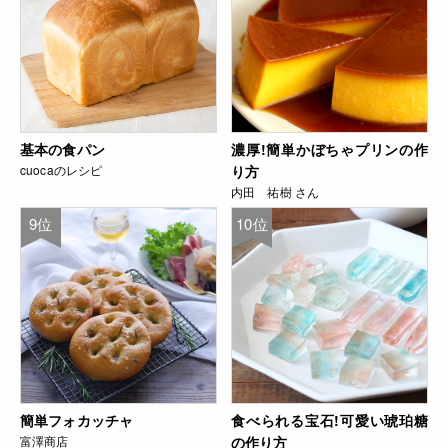
基本の食パン
濃厚!簡単かぼちゃプリンの作
cuocaのレシピ
り方
内田 祐樹 さん
9位
10位
簡単フォカッチャ
食べられる宝石!可愛い琥珀糖
富澤商店
の作り方