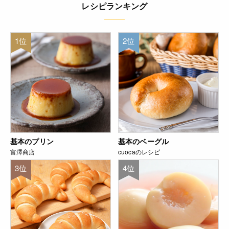
レシピランキング
1位
2位
基本のプリン
基本のベーグル
富澤商店
cuocaのレシピ
3位
4位