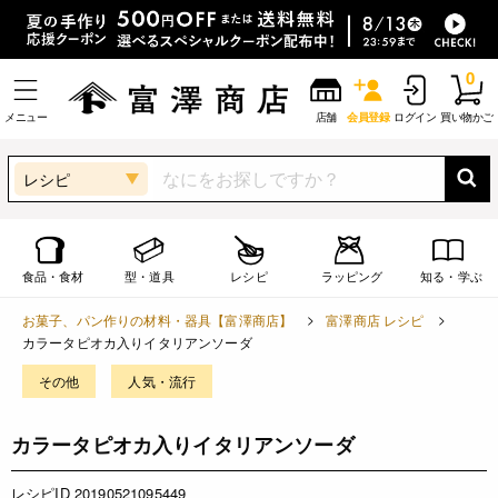
0
メニュー
店舗
会員登録
ログイン
買い物かご
レシピ
食品・食材
型・道具
レシピ
ラッピング
知る・学ぶ
お菓子、パン作りの材料・器具【富澤商店】
富澤商店 レシピ
カラータピオカ入りイタリアンソーダ
その他
人気・流行
カラータピオカ入りイタリアンソーダ
レシピID 20190521095449