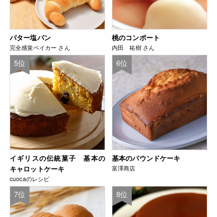
バター塩パン
桃のコンポート
完全感覚ベイカー さん
内田 祐樹 さん
5位
6位
イギリスの伝統菓子 基本の
基本のパウンドケーキ
キャロットケーキ
富澤商店
cuocaのレシピ
7位
8位