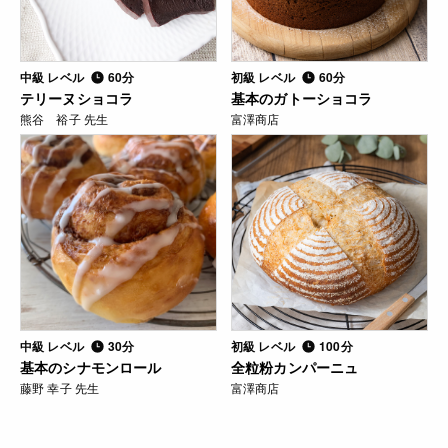
中級 レベル
60分
初級 レベル
60分
テリーヌショコラ
基本のガトーショコラ
熊谷 裕子 先生
富澤商店
中級 レベル
30分
初級 レベル
100分
基本のシナモンロール
全粒粉カンパーニュ
藤野 幸子 先生
富澤商店