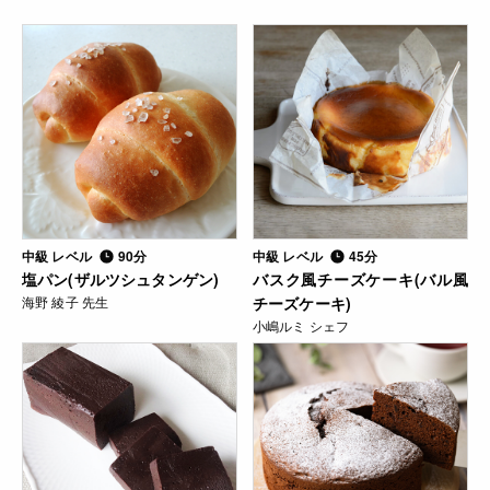
中級 レベル
90分
中級 レベル
45分
塩パン(ザルツシュタンゲン)
バスク風チーズケーキ(バル風
海野 綾子 先生
チーズケーキ)
小嶋ルミ シェフ