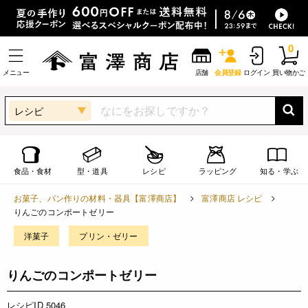
0
メニュー
店舗
会員登録
ログイン
買い物かご
レシピ
食品・食材
型・道具
レシピ
ラッピング
知る・学ぶ
お菓子、パン作りの材料・器具【富澤商店】
富澤商店 レシピ
りんごのコンポートゼリー
洋菓子
プリン・ゼリー
りんごのコンポートゼリー
レシピID 5046