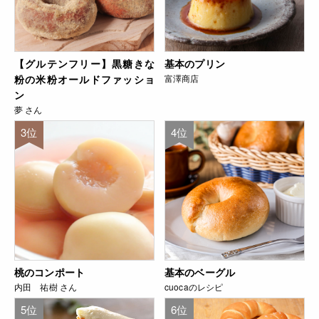
【グルテンフリー】黒糖きな
基本のプリン
粉の米粉オールドファッショ
富澤商店
ン
夢 さん
3位
4位
桃のコンポート
基本のベーグル
内田 祐樹 さん
cuocaのレシピ
5位
6位