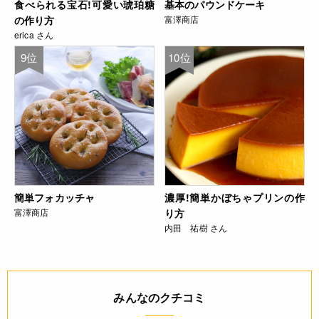
食べられる宝石!可愛い琥珀糖
基本のパウンドケーキ
の作り方
富澤商店
erica さん
9位
10位
簡単フォカッチャ
濃厚!簡単かぼちゃプリンの作
富澤商店
り方
内田 祐樹 さん
みんなのクチコミ