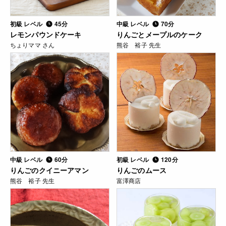
初級 レベル
45分
中級 レベル
70分
レモンパウンドケーキ
りんごとメープルのケーク
ちょりママ さん
熊谷 裕子 先生
中級 レベル
60分
初級 レベル
120分
りんごのクイニーアマン
りんごのムース
熊谷 裕子 先生
富澤商店