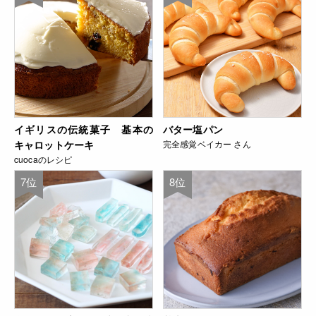
イギリスの伝統菓子 基本の
バター塩パン
キャロットケーキ
完全感覚ベイカー さん
cuocaのレシピ
7位
8位