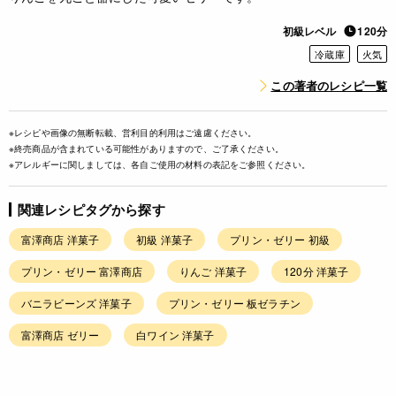
初級レベル
120分
冷蔵庫
火気
この著者のレシピ一覧
※レシピや画像の無断転載、営利目的利用はご遠慮ください。
※終売商品が含まれている可能性がありますので、ご了承ください。
※アレルギーに関しましては、各自ご使用の材料の表記をご参照ください。
関連レシピタグから探す
富澤商店 洋菓子
初級 洋菓子
プリン・ゼリー 初級
プリン・ゼリー 富澤商店
りんご 洋菓子
120分 洋菓子
バニラビーンズ 洋菓子
プリン・ゼリー 板ゼラチン
富澤商店 ゼリー
白ワイン 洋菓子