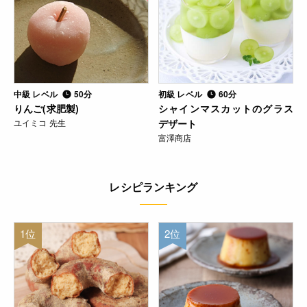
中級 レベル
50分
初級 レベル
60分
りんご(求肥製)
シャインマスカットのグラス
ユイミコ 先生
デザート
富澤商店
レシピランキング
1位
2位