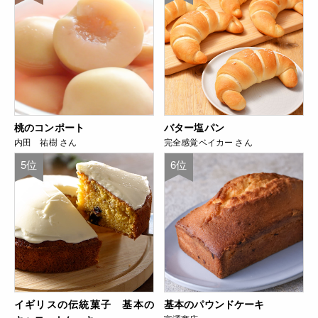
桃のコンポート
バター塩パン
内田 祐樹 さん
完全感覚ベイカー さん
5位
6位
イギリスの伝統菓子 基本の
基本のパウンドケーキ