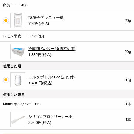
卵黄・・・40g
微粒子グラニュー糖
20g
702
円(税込)
レモン果皮・・・1/2個分
冷蔵 明治バター(食塩不使用)
20g
1,382円(税込)
使用した瓶
ミルクボトル90cc(ふた付)
1個
1,408
円(税込)
使用した道具
Matferホイッパー30cm
1本
シリコンプロクリーナー小
1本
2,200円(税込)