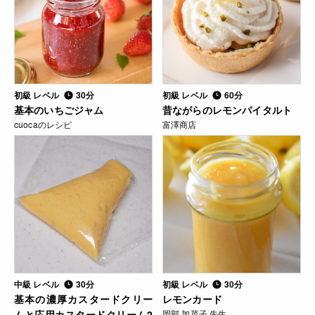
初級 レベル
30分
初級 レベル
60分
基本のいちごジャム
昔ながらのレモンパイタルト
cuocaのレシピ
富澤商店
中級 レベル
30分
初級 レベル
30分
基本の濃厚カスタードクリー
レモンカード
ムと応用カスタードクリーム2
岡部 加菜子 先生