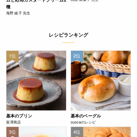
種
海野 綾子 先生
レシピランキング
1位
2位
基本のプリン
基本のベーグル
富澤商店
cuocaのレシピ
3位
4位