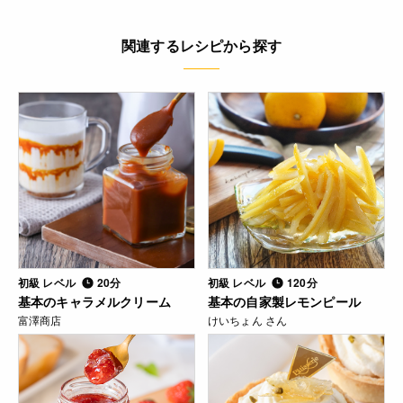
関連するレシピから探す
初級 レベル
20分
初級 レベル
120分
基本のキャラメルクリーム
基本の自家製レモンピール
富澤商店
けいちょん さん