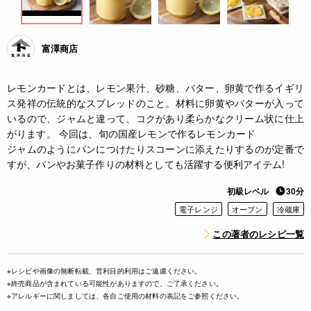
富澤商店
レモンカードとは、レモン果汁、砂糖、バター、卵黄で作るイギリ
ス発祥の伝統的なスプレッドのこと。材料に卵黄やバターが入って
いるので、ジャムと違って、コクがあり柔らかなクリーム状に仕上
がります。 今回は、旬の国産レモンで作るレモンカード
ジャムのようにパンにつけたりスコーンに添えたりするのが定番で
すが、パンやお菓子作りの材料としても活躍する便利アイテム!
初級レベル
30分
電子レンジ
オーブン
冷蔵庫
この著者のレシピ一覧
※レシピや画像の無断転載、営利目的利用はご遠慮ください。
※終売商品が含まれている可能性がありますので、ご了承ください。
※アレルギーに関しましては、各自ご使用の材料の表記をご参照ください。