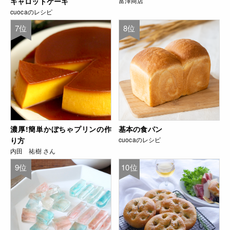
キャロットケーキ
富澤商店
cuocaのレシピ
7位
8位
濃厚!簡単かぼちゃプリンの作
基本の食パン
り方
cuocaのレシピ
内田 祐樹 さん
9位
10位