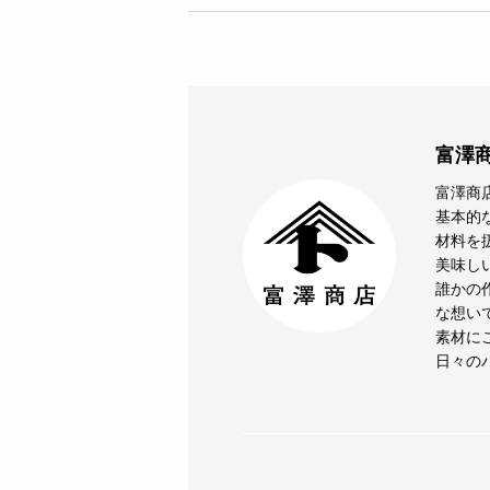
富澤
富澤商
基本的
材料を
美味し
誰かの
な想い
素材に
日々の