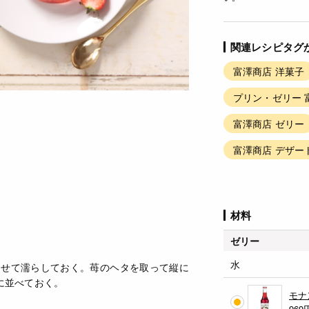
関連レシピタグ
富澤商店 洋菓子
プリン・ゼリー 
富澤商店 ゼリー
富澤商店 デザー
材料
ゼリー
水
らせて濡らしておく。苺のヘタを取って縦に
に並べておく。
モナ
969