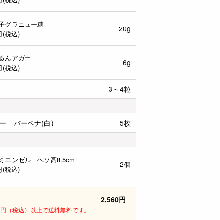
子グラニュー糖
20g
円(税込)
るんアガー
6g
円(税込)
3～4粒
ー バーベナ(白)
5枚
ミエンゼル ヘソ高8.5cm
2個
円(税込)
2,560円
00円（税込）以上で送料無料です。