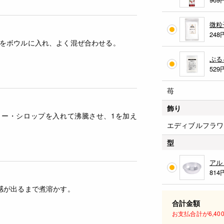
微粒
248
をボウルに入れ、よく混ぜ合わせる。
ぷる
529
苺
飾り
リー・シロップを入れて沸騰させ、1を加え
エディブルフラワ
型
アル
814
感が出るまで煮溶かす。
合計金額
お支払合計が6,4