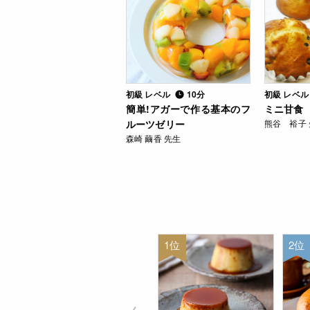
初級 レベル
10分
初級 レベ
簡単!アガーで作る基本のフ
ミニ甘食
ルーツゼリー
熊谷 裕子
森崎 繭香 先生
1位
2位