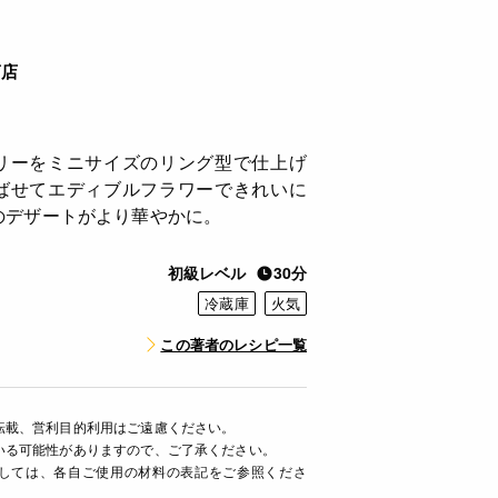
商店
リーをミニサイズのリング型で仕上げ
ばせてエディブルフラワーできれいに
のデザートがより華やかに。
初級レベル
30分
冷蔵庫
火気
この著者のレシピ一覧
転載、営利目的利用はご遠慮ください。
いる可能性がありますので、ご了承ください。
ましては、各自ご使用の材料の表記をご参照くださ