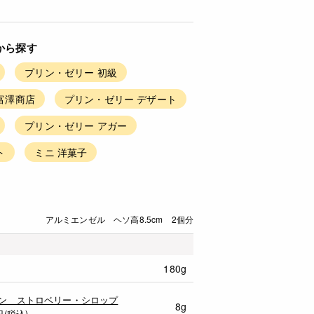
から探す
プリン・ゼリー 初級
富澤商店
プリン・ゼリー デザート
プリン・ゼリー アガー
ト
ミニ 洋菓子
アルミエンゼル ヘソ高8.5cm 2個分
180g
ン ストロベリー・シロップ
8g
円(税込)