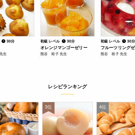
ル
30分
初級 レベル
30分
初級 レベル
30
オレンジマンゴーゼリー
フルーツリングゼ
 先生
熊谷 裕子 先生
熊谷 裕子 先生
レシピランキング
3位
4位