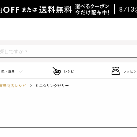
型・道具
レシピ
ラッピン
富澤商店 レシピ
ミニ☆リングゼリー