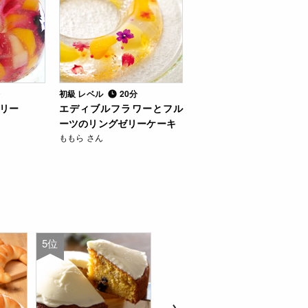
分
初級 レベル
20分
リー
エディブルフラワーとフル
ーツのリングゼリーケーキ
ももら さん
5位
6位
7位