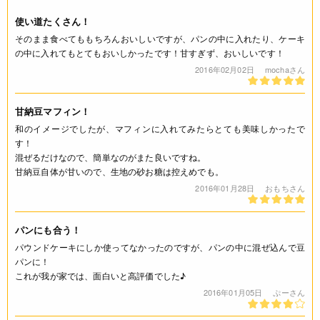
使い道たくさん！
アレルギー
そのまま食べてももちろんおいしいですが、パンの中に入れたり、ケーキ
の中に入れてもとてもおいしかったです！甘すぎず、おいしいです！
なし(特定原材料8品目)
2016年02月02日
mochaさん
コンタミネーション
甘納豆マフィン！
* 本品加工所では、小麦・乳成分・卵・そば・落花生・えび・
和のイメージでしたが、マフィンに入れてみたらとても美味しかったで
かに・くるみを含む食品も扱っています。(特定原材料8品目
す！
中)(200g)
混ぜるだけなので、簡単なのがまた良いですね。
甘納豆自体が甘いので、生地の砂お糖は控えめでも。
栄養成分表示
2016年01月28日
おもちさん
(100g当たり) エネルギー 282kcal たんぱく質 6.3g 脂質 0.7g
炭水化物 62.6g 食塩相当量 0.0g *この表示値は、目安です。
パンにも合う！
パウンドケーキにしか使ってなかったのですが、パンの中に混ぜ込んで豆
注意事項
パンに！
これが我が家では、面白いと高評価でした♪
* 脱酸素剤を取り除いてからご使用下さい。
2016年01月05日
ぷーさん
◆商品の在庫・販売状況について◆