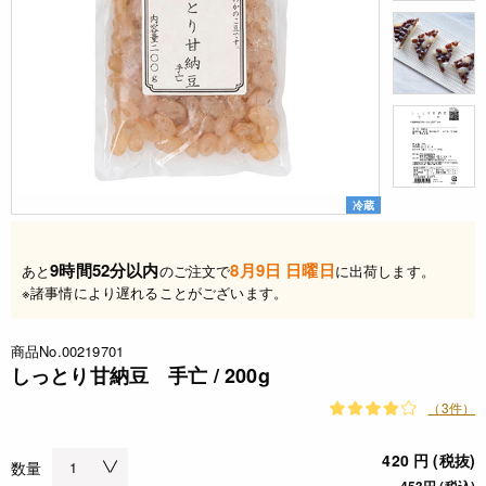
冷蔵
9時間52分以内
8月9日 日曜日
あと
のご注文で
に出荷します。
※諸事情により遅れることがございます。
商品No.00219701
しっとり甘納豆 手亡 / 200g
（3件）
420 円 (税抜)
数量