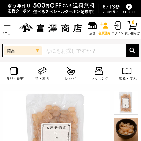
0
メニュー
店舗
会員登録
ログイン
買い物かご
商品
食品・食材
型・道具
レシピ
ラッピング
知る・学ぶ