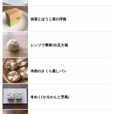
抹茶とほうじ茶の浮島
レンジで簡単!白豆大福
米粉のさくら蒸しパン
冬めく(かるかんと浮島)