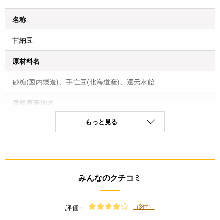
名称
甘納豆
原材料名
砂糖(国内製造)、手亡豆(北海道産)、還元水飴
原料原産地名
もっと見る
砂糖(国内製造)、手亡豆(北海道産)
保存方法(未開封)
200g:冷蔵(10℃以下)で保存 2kg:常温で保存
みんなのクチコミ
賞味期限(未開封時)
※製造日を起点とした期限です。
（3件）
評価：
製造日から140日