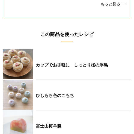
もっと見る
・諸事情により、予告なく販売終了になる場合がございます。
予めご了承ください。
・当サイトに掲載されている商品は、ご購入可能な状態にあっ
ても必ずしも在庫を保証するものではありません。予めご了承
ください。
この商品を使ったレシピ
JANコード
4932503506252
カップでお手軽に しっとり桜の浮島
ひしもち色のこもち
富士山梅羊羹