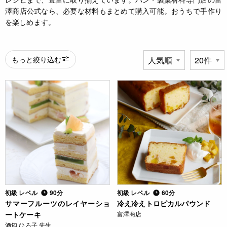
澤商店公式なら、必要な材料もまとめて購入可能。おうちで手作り
を楽しめます。
もっと絞り込む
初級 レベル
90分
初級 レベル
60分
サマーフルーツのレイヤーショ
冷え冷えトロピカルパウンド
ートケーキ
富澤商店
酒匂 ひろ子 先生