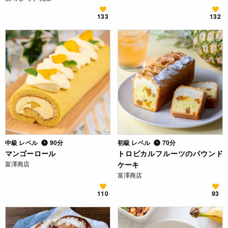
133
132
中級 レベル
90分
初級 レベル
70分
マンゴーロール
トロピカルフルーツのパウンド
富澤商店
ケーキ
富澤商店
110
93