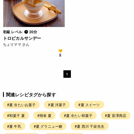
初級 レベル
20分
トロピカルサンデー
ちょりママ さん
5
1
関連レシピタグから探す
#夏 冷たいお菓子
#夏 洋菓子
#夏 スイーツ
#和菓子 夏
#簡単 夏
#夏 冷たい和菓子
#夏 富澤商店
#夏 牛乳
#夏 グラニュー糖
#夏 西川 千栄先生