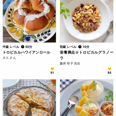
中級 レベル
50分
初級 レベル
10分
トロピカルハワイアンロール
栄養満点☆トロピカルグラノー
タエ さん
ラ
藤井 玲子 先生
91
84