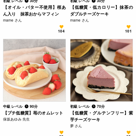
初級 レベル
30分
初級 レベル
30分
【オイル・バター不使用】桜あ
【低糖質・低カロリー】抹茶の
ん入り 抹茶おからマフィン
ダブルチーズケーキ
mame さん
mame さん
104
101
中級 レベル
90分
初級 レベル
70分
【プチ低糖質】苺のオムレット
【低糖質・グルテンフリー】紫
保坂あゆみ 先生
芋チーズケーキ
夢 さん