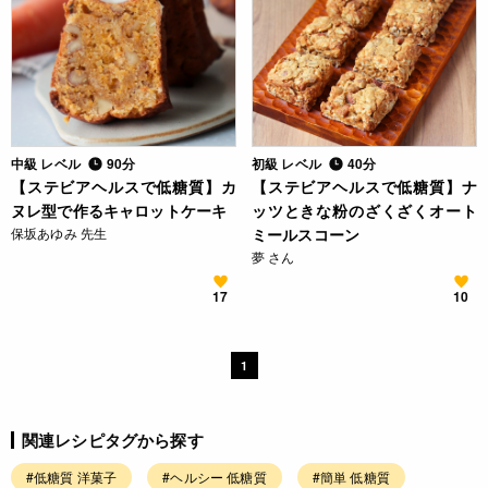
中級 レベル
90分
初級 レベル
40分
【ステビアヘルスで低糖質】カ
【ステビアヘルスで低糖質】ナ
ヌレ型で作るキャロットケーキ
ッツときな粉のざくざくオート
保坂あゆみ 先生
ミールスコーン
夢 さん
17
10
1
関連レシピタグから探す
#低糖質 洋菓子
#ヘルシー 低糖質
#簡単 低糖質