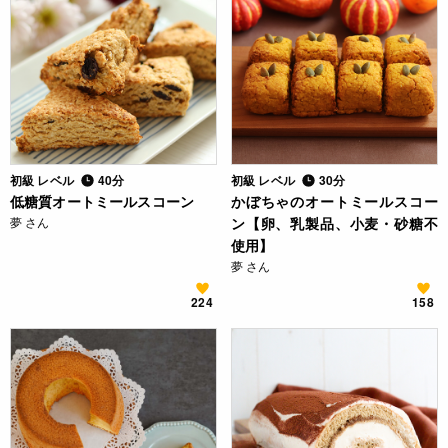
初級 レベル
40分
初級 レベル
30分
低糖質オートミールスコーン
かぼちゃのオートミールスコー
夢 さん
ン【卵、乳製品、小麦・砂糖不
使用】
夢 さん
224
158