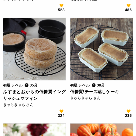
528
486
初級 レベル
35分
初級 レベル
30分
ふすまとおからの低糖質イング
低糖質!チーズ蒸しケーキ
リッシュマフィン
きゃらきゃら さん
きゃらきゃら さん
324
236