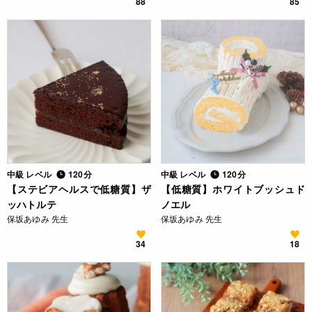
88
85
中級 レベル
120分
中級 レベル
120分
【ステビアヘルスで低糖質】ザ
【低糖質】ホワイトブッシュド
ッハトルテ
ノエル
保坂あゆみ 先生
保坂あゆみ 先生
34
18