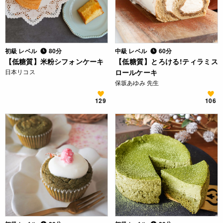
初級 レベル
80分
中級 レベル
60分
【低糖質】米粉シフォンケーキ
【低糖質】とろける!ティラミス
日本リコス
ロールケーキ
保坂あゆみ 先生
129
106