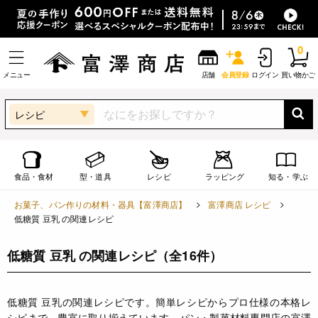
0
メニュー
店舗
会員登録
ログイン
買い物かご
レシピ
食品・食材
型・道具
レシピ
ラッピング
知る・学ぶ
お菓子、パン作りの材料・器具【富澤商店】
富澤商店 レシピ
低糖質 豆乳 の関連レシピ
低糖質 豆乳 の関連レシピ
（全16件）
低糖質 豆乳の関連レシピです。簡単レシピからプロ仕様の本格レ
シピまで、豊富に取り揃えています。パン・製菓材料専門店の富澤