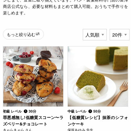
商店公式なら、必要な材料もまとめて購入可能。おうちで手作りを
楽しめます。
もっと絞り込む
初級 レベル
30分
中級 レベル
50分
罪悪感無し!低糖質スコーン〜ラ
【低糖質レシピ】抹茶のシフォ
ズベリー&チョコレート
ンケーキ
きゃらきゃら さん
保坂あゆみ 先生