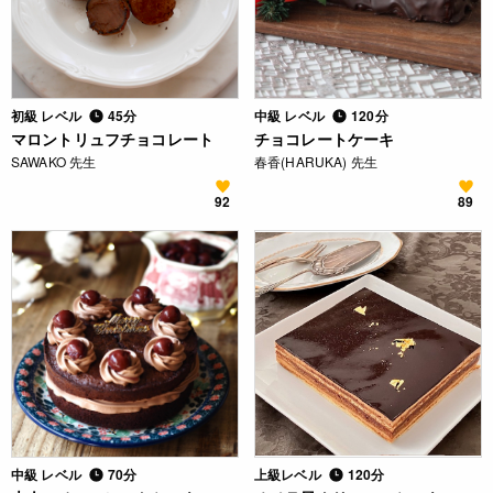
初級 レベル
45分
中級 レベル
120分
マロントリュフチョコレート
チョコレートケーキ
SAWAKO 先生
春香(HARUKA) 先生
92
89
中級 レベル
70分
上級レベル
120分