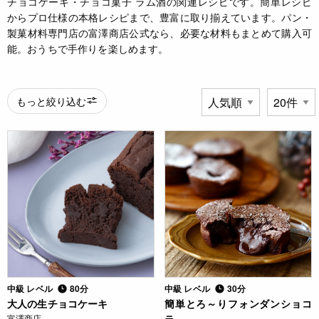
チョコケーキ・チョコ菓子 ラム酒の関連レシピです。簡単レシピ
からプロ仕様の本格レシピまで、豊富に取り揃えています。パン・
製菓材料専門店の富澤商店公式なら、必要な材料もまとめて購入可
能。おうちで手作りを楽しめます。
もっと絞り込む
中級 レベル
80分
中級 レベル
30分
大人の生チョコケーキ
簡単とろ～りフォンダンショコ
富澤商店