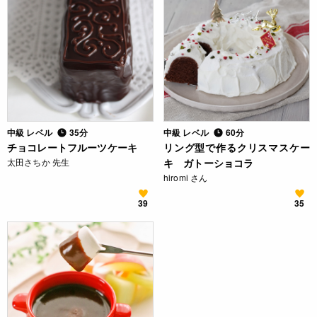
中級 レベル
35分
中級 レベル
60分
チョコレートフルーツケーキ
リング型で作るクリスマスケー
太田さちか 先生
キ ガトーショコラ
hiromi さん
39
35