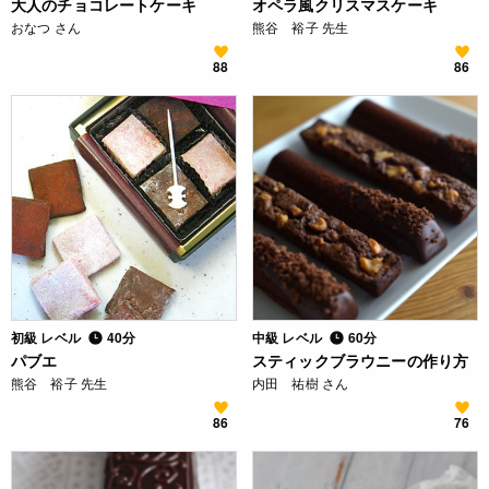
大人のチョコレートケーキ
オペラ風クリスマスケーキ
おなつ さん
熊谷 裕子 先生
88
86
初級 レベル
40分
中級 レベル
60分
パブエ
スティックブラウニーの作り方
熊谷 裕子 先生
内田 祐樹 さん
86
76