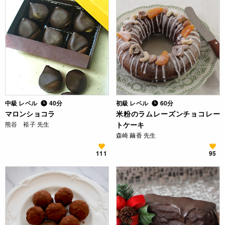
中級 レベル
40分
初級 レベル
60分
マロンショコラ
米粉のラムレーズンチョコレー
熊谷 裕子 先生
トケーキ
森崎 繭香 先生
111
95