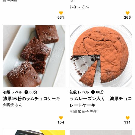
ラ
おなつ さん
631
266
初級 レベル
60分
初級 レベル
80分
濃厚!米粉のラムチョコケーキ
ラムレーズン入り 濃厚チョコ
創房優 さん
レートケーキ
岡部 加菜子 先生
154
111