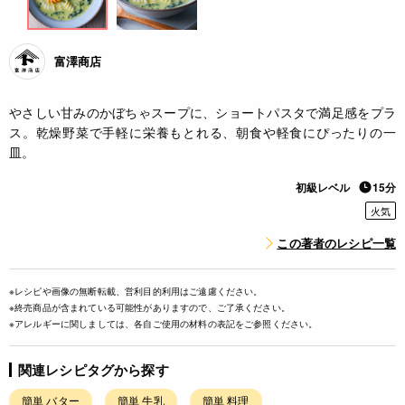
富澤商店
やさしい甘みのかぼちゃスープに、ショートパスタで満足感をプラ
ス。乾燥野菜で手軽に栄養もとれる、朝食や軽食にぴったりの一
皿。
初級レベル
15分
火気
この著者のレシピ一覧
※レシピや画像の無断転載、営利目的利用はご遠慮ください。
※終売商品が含まれている可能性がありますので、ご了承ください。
※アレルギーに関しましては、各自ご使用の材料の表記をご参照ください。
関連レシピタグから探す
簡単 バター
簡単 牛乳
簡単 料理