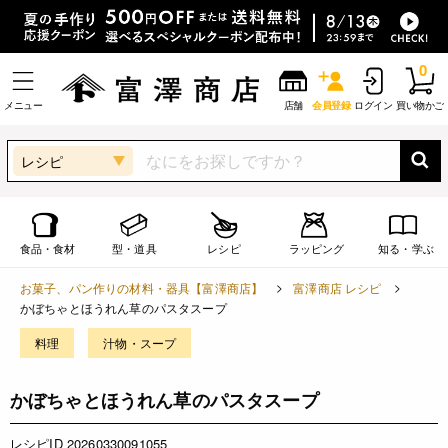
0
メニュー
店舗
会員登録
ログイン
買い物かご
レシピ
食品・食材
型・道具
レシピ
ラッピング
知る・学ぶ
お菓子、パン作りの材料・器具【富澤商店】
富澤商店 レシピ
かぼちゃとほうれん草のパスタスープ
料理
汁物・スープ
かぼちゃとほうれん草のパスタスープ
レシピID 20260330091055