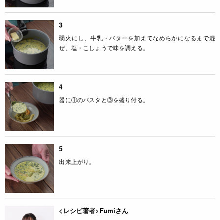
3
弱火にし、牛乳・バターを加えてなめらかになるまで混
ぜ、塩・こしょうで味を調える。
4
器に①のパスタと③を盛り付る。
5
出来上がり。
<レシピ著者>Fumiさん