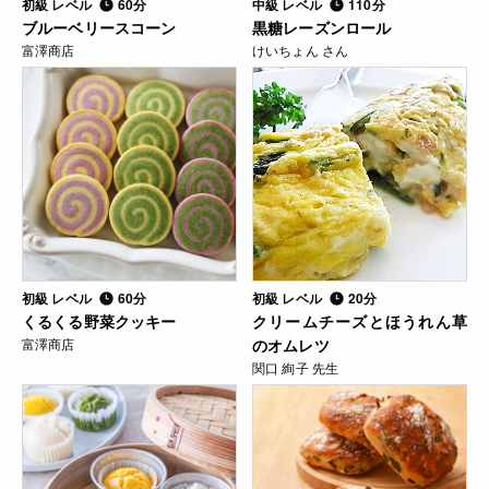
初級 レベル
60分
中級 レベル
110分
ブルーベリースコーン
黒糖レーズンロール
富澤商店
けいちょん さん
初級 レベル
60分
初級 レベル
20分
くるくる野菜クッキー
クリームチーズとほうれん草
富澤商店
のオムレツ
関口 絢子 先生