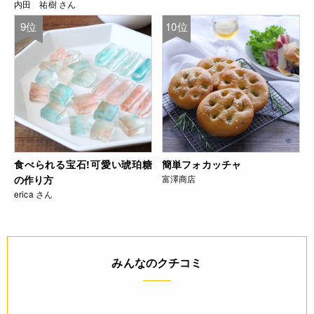
内田 祐樹 さん
9位
10位
食べられる宝石!可愛い琥珀糖
簡単フォカッチャ
の作り方
富澤商店
erica さん
みんなのクチコミ