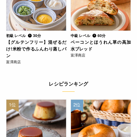
初級 レベル
30分
中級 レベル
60分
【グルテンフリー】混ぜるだ
ベーコンとほうれん草の高加
け!米粉で作るふんわり蒸しパ
水ブレッド
ン
富澤商店
富澤商店
レシピランキング
1位
2位