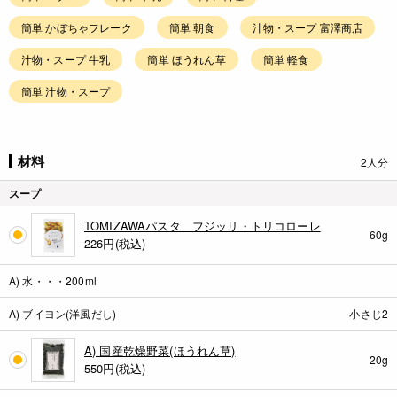
簡単 かぼちゃフレーク
簡単 朝食
汁物・スープ 富澤商店
汁物・スープ 牛乳
簡単 ほうれん草
簡単 軽食
簡単 汁物・スープ
材料
2人分
スープ
TOMIZAWAパスタ フジッリ・トリコローレ
60g
226
円(税込)
A) 水・・・200ml
A) ブイヨン(洋風だし)
小さじ2
A) 国産乾燥野菜(ほうれん草)
20g
550
円(税込)