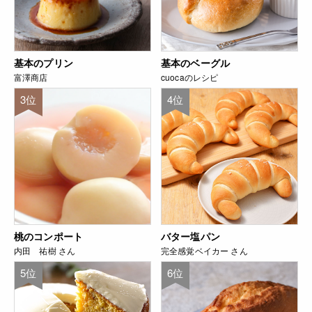
基本のプリン
基本のベーグル
富澤商店
cuocaのレシピ
3位
4位
桃のコンポート
バター塩パン
内田 祐樹 さん
完全感覚ベイカー さん
5位
6位