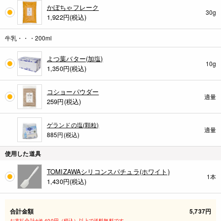
かぼちゃフレーク
30g
1,922
円(税込)
牛乳・・・200ml
よつ葉バター(加塩)
10g
1,350
円(税込)
コショーパウダー
適量
259
円(税込)
ゲランドの塩(顆粒)
適量
885円(税込)
使用した道具
TOMIZAWAシリコンスパチュラ(ホワイト)
1本
1,430
円(税込)
合計金額
5,737円
お支払合計が6,400円（税込）以上で送料無料です。