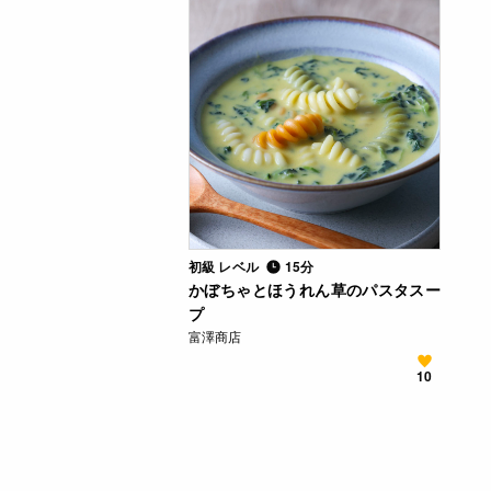
初級 レベル
15分
かぼちゃとほうれん草のパスタスー
プ
富澤商店
10