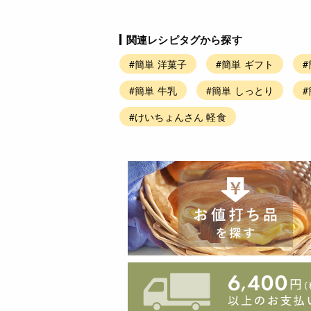
関連レシピタグから探す
#簡単 洋菓子
#簡単 ギフト
#
#簡単 牛乳
#簡単 しっとり
#けいちょんさん 軽食