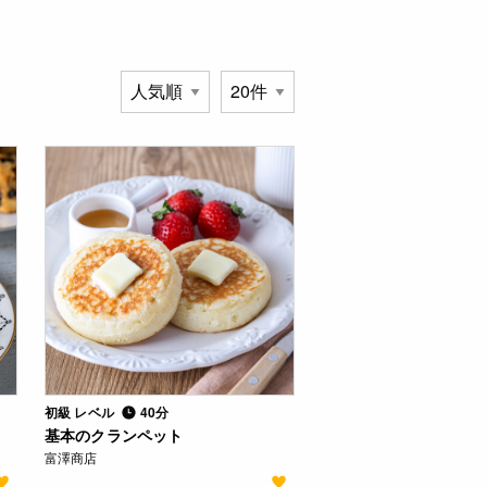
初級 レベル
40分
基本のクランペット
富澤商店