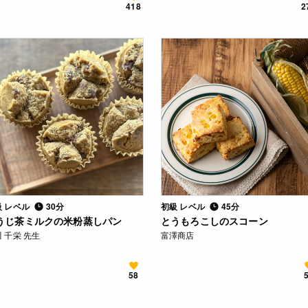
418
2
級 レベル
30分
初級 レベル
45分
うじ茶ミルクの米粉蒸しパン
とうもろこしのスコーン
 千栄 先生
富澤商店
58