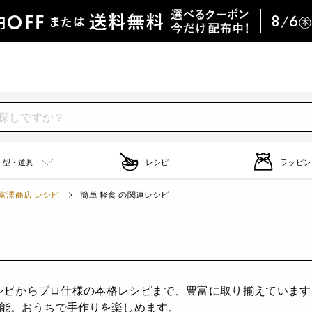
型・道具
レシピ
ラッピン
富澤商店 レシピ
簡単 軽食 の関連レシピ
シピからプロ仕様の本格レシピまで、豊富に取り揃えていま
能。おうちで手作りを楽しめます。