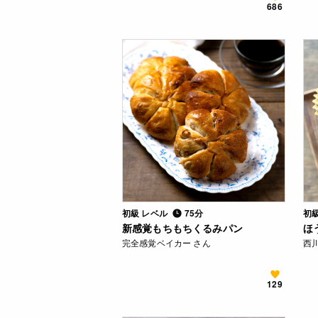
686
初級 レベル
75分
初
新感覚もちもちくるみパン
ほ
完全感覚ベイカー さん
西川
129