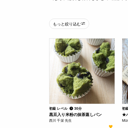
もっと絞り込む
初級 レベル
30分
初
黒豆入り米粉の抹茶蒸しパン
★
西川 千栄 先生
Mi