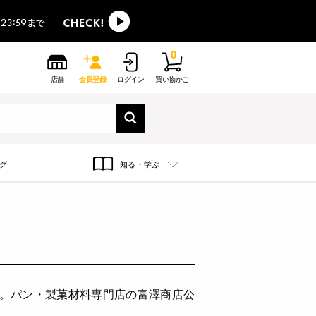
0
店舗
会員登録
ログイン
買い物かご
グ
知る・学ぶ
す。パン・製菓材料専門店の富澤商店公