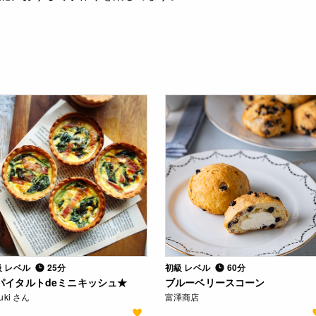
級 レベル
25分
初級 レベル
60分
パイタルトdeミニキッシュ★
ブルーベリースコーン
zuki さん
富澤商店