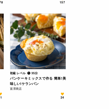
78
157
初級 レベル
35分
パンケーキミックスで作る 簡単!美
味しい!ケランパン
富澤商店
51
24