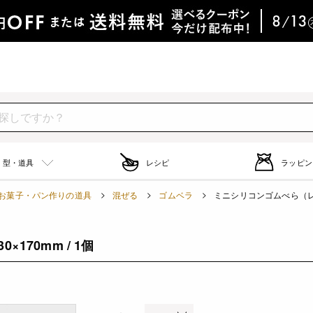
型・道具
レシピ
ラッピン
お菓子・パン作りの道具
混ぜる
ゴムベラ
ミニシリコンゴムべら（レッド
170mm / 1個