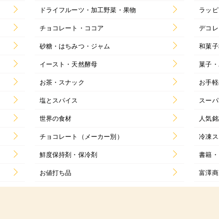
ドライフルーツ・加工野菜・果物
ラッピ
チョコレート・ココア
デコレ
砂糖・はちみつ・ジャム
和菓子
イースト・天然酵母
菓子・
お茶・スナック
お手軽
塩とスパイス
スーパ
世界の食材
人気銘
チョコレート（メーカー別）
冷凍ス
鮮度保持剤・保冷剤
書籍・
お値打ち品
富澤商