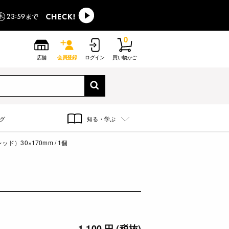
0
店舗
会員登録
ログイン
買い物かご
グ
知る・学ぶ
）30×170mm / 1個
1,100 円 (税抜)