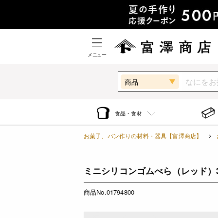
メニュー
商品
食品・食材
お菓子、パン作りの材料・器具【富澤商店】
ミニシリコンゴムべら（レッド）30×
商品No.01794800