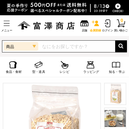
0
メニュー
店舗
会員登録
ログイン
買い物かご
商品
食品・食材
型・道具
レシピ
ラッピング
知る・学ぶ