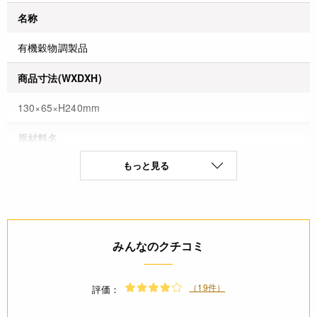
名称
有機穀物調製品
商品寸法(WXDXH)
130×65×H240mm
原材料名
もっと見る
有機オーツ麦
原産国名
イギリス
みんなのクチコミ
保存方法(未開封)
直射日光を避け、冷暗所に保存してください
（19件）
評価：