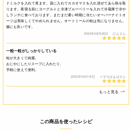
ドミルクを入れて煮ます。器に入れてカカオマスを入れ混ぜてあら熱を取
* 直射日光、高温、多湿をさけて保存してください。
ります。夜寝る前にヨーグルトと冷凍ブルーベリーを入れて冷蔵庫で冷や
* 開封後は、吸湿、害虫を防ぐ為密封容器に入れて冷暗所に保
しランチに食べております。まだまだ暑い時期に冷たいオーバーナイトオ
存してください。
ーツは美味しくてやめられません。オートミールの粒は気になりません。
腸にも良いです。
◆商品の在庫・販売状況について◆
2024年08月26日
ぴよさん
・諸事情により、予告なく販売終了になる場合がございます。
予めご了承ください。
一粒一粒がしっかりしている
・当サイトに掲載されている商品は、ご購入可能な状態にあっ
粒が大きくて綺麗。
ても必ずしも在庫を保証するものではありません。予めご了承
おじやにしたりスープに入れたり、
ください。
手軽に使えて便利。
2023年04月16日
メダカばぁばさん
ご利用方法
＜アララの簡単レシピ＞
もっと見る
（基本編）大きめの耐熱ボールにジャンボオーツ1/2カップを
入れて、お湯1/2カップを注ぎかきまぜます。ラップをして電
子レンジ（500W）で1分加熱。いったん取り出して牛乳1/2カ
ップを加え、再びレンジ（500W）で1分半加熱。器に盛りつ
この商品を使ったレシピ
けていただきます。
（応用編）牛乳のかわりにコーンスープを同量使うと新しいい