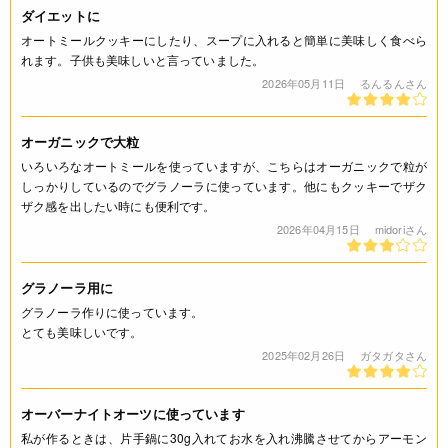
賞味期限(未開封時)
ダイエットに
※製造日を起点とした期限です。
オートミールクッキーにしたり、スープに入れると簡単に美味しく食べら
れます。子供も美味しいと言っていました。
製造日から12ヶ月
2026年05月11日
るんるんさん
アレルギー
オーガニックで大粒
なし(特定原材料8品目)
いろいろなオートミールを使っていますが、こちらはオーガニックで粒が
しっかりしているのでグラノーラに使っています。他にもクッキーでザク
コンタミネーション
ザク感を出したい時にも便利です。
2026年04月15日
midoriさん
* この商品の製造工場では、小麦を含む商品を製造していま
す。
グラノーラ用に
栄養成分表示
グラノーラ作りに使っています。
とても美味しいです。
(100gあたり) エネルギー 368kcal たんぱく質 14g 脂質 7.6g
2025年02月26日
ガタガタさん
炭水化物 66g 食塩相当量 0g 糖質(g) 56g 食物繊維[総量](g)
10g
オーバーナイトオーツに使っています
注意事項
私が作るときは、片手鍋に30g入れてお水を入れ沸騰させてからアーモン