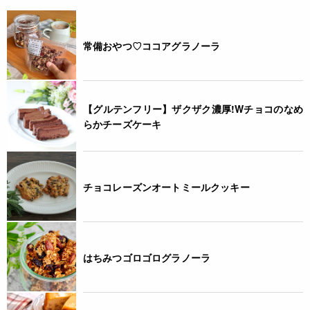
おいしさが楽しめます。
* レンジ加熱時のふきこぼれ防止のため、1リットル以上の耐
熱ボールをご使用ください。
常備おやつ♡ココアグラノーラ
* 電子レンジは500W以下の出力でご使用ください。
* 2人分以上を作る場合は、鍋での直火加熱をご利用くださ
い。
【グルテンフリー】ザクザク濃厚!Wチョコのなめ
JANコード
らかチーズケーキ
4972222205159
チョコレーズンオートミールクッキー
はちみつゴロゴログラノーラ