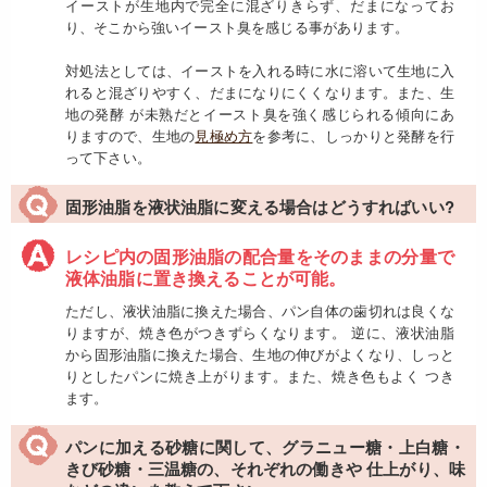
イーストが生地内で完全に混ざりきらず、だまになってお
り、そこから強いイースト臭を感じる事があります。
対処法としては、イーストを入れる時に水に溶いて生地に入
れると混ざりやすく、だまになりにくくなります。また、生
地の発酵 が未熟だとイースト臭を強く感じられる傾向にあ
りますので、生地の
見極め方
を参考に、しっかりと発酵を行
って下さい。
固形油脂を液状油脂に変える場合はどうすればいい?
レシピ内の固形油脂の配合量をそのままの分量で
液体油脂に置き換えることが可能。
ただし、液状油脂に換えた場合、パン自体の歯切れは良くな
りますが、焼き色がつきずらくなります。 逆に、液状油脂
から固形油脂に換えた場合、生地の伸びがよくなり、しっと
りとしたパンに焼き上がります。また、焼き色もよく つき
ます。
パンに加える砂糖に関して、グラニュー糖・上白糖・
きび砂糖・三温糖の、それぞれの働きや 仕上がり、味