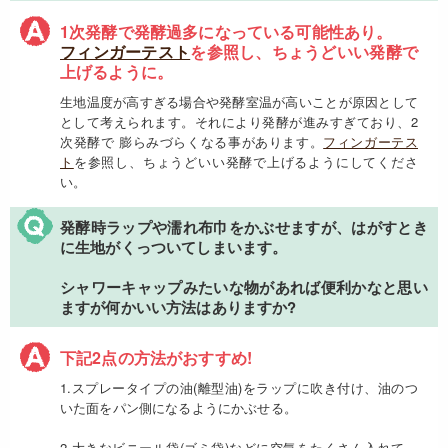
1次発酵で発酵過多になっている可能性あり。
フィンガーテスト
を参照し、ちょうどいい発酵で
上げるように。
生地温度が高すぎる場合や発酵室温が高いことが原因として
として考えられます。それにより発酵が進みすぎており、2
次発酵で 膨らみづらくなる事があります。
フィンガーテス
ト
を参照し、ちょうどいい発酵で上げるようにしてくださ
い。
発酵時ラップや濡れ布巾をかぶせますが、はがすとき
に生地がくっついてしまいます。
シャワーキャップみたいな物があれば便利かなと思い
ますが何かいい方法はありますか?
下記2点の方法がおすすめ!
1.スプレータイプの油(離型油)をラップに吹き付け、油のつ
いた面をパン側になるようにかぶせる。
2.大きなビニール袋(ゴミ袋)などに空気をたくさん入れて、