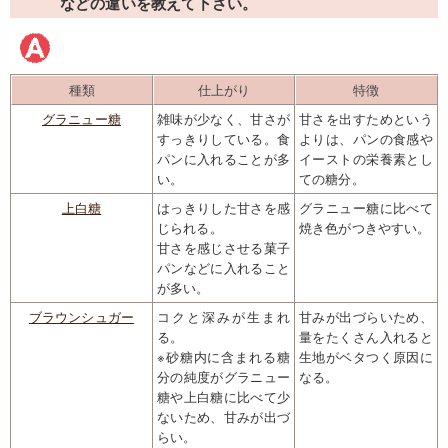
などの違いを教えて下さい。
種類
仕上がり
特徴
グラニュー糖
雑味が少なく、甘さが
甘さを出すためという
すっきりしている。食
よりは、パンの食感や
パンに入れることが多
イーストの栄養素とし
い。
ての糖分。
上白糖
はっきりした甘さを感
グラニュー糖に比べて
じられる。
焼き色がつきやすい。
甘さを感じさせる菓子
パンなどに入れること
が多い。
ブラウンシュガー
コクと深みが生まれ
甘みが出づらいため、
る。
量をたくさん入れると
※砂糖内に含まれる糖
生地がベタつく原因に
分の純度がグラニュー
なる。
糖や上白糖に比べて少
ないため、甘みが出づ
らい。