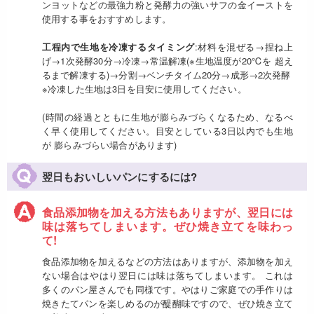
ンヨットなどの最強力粉と発酵力の強いサフの金イーストを
使用する事をおすすめします。
工程内で生地を冷凍するタイミング
:材料を混ぜる→捏ね上
げ→1次発酵30分→冷凍→常温解凍(※生地温度が20℃を 超え
るまで解凍する)→分割→ベンチタイム20分→成形→2次発酵
※冷凍した生地は3日を目安に使用してください。
(時間の経過とともに生地が膨らみづらくなるため、なるべ
く早く使用してください。目安としている3日以内でも生地
が 膨らみづらい場合があります)
翌日もおいしいパンにするには?
食品添加物を加える方法もありますが、翌日には
味は落ちてしまいます。ぜひ焼き立てを味わっ
て!
食品添加物を加えるなどの方法はありますが、添加物を加え
ない場合はやはり翌日には味は落ちてしまいます。 これは
多くのパン屋さんでも同様です。やはりご家庭での手作りは
焼きたてパンを楽しめるのが醍醐味ですので、ぜひ焼き立て