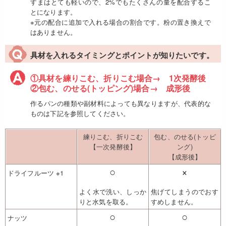
すまはとても軽いので、2%でもたくさんの量を配合するこ
とになります。
※元の配合に追加で入れる場合の割合です。粉の置き換えで
はありません。
具材を入れるタイミングとポイントが知りたいです。
①具材を練りこむ、折りこむ場合→ 1次発酵後
②包む、のせる(トッピング)場合→ 成形後
作るパンの種類や副材料によっても異なりますが、代表的な
ものは下記を参照してください。
練りこむ、折りこむ
包む、のせる(トッピ
【一次発酵後】
ング)
【成形後】
○
×
ドライフルーツ ※1
よく水で洗い、しっか
焦げてしまうのでおす
りと水気を取る。
すめしません。
○
○
ナッツ