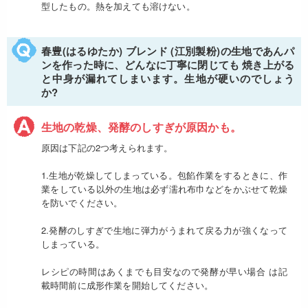
型したもの。熱を加えても溶けない。
春豊(はるゆたか) ブレンド (江別製粉)の生地であんパ
ンを作った時に、どんなに丁寧に閉じても 焼き上がる
と中身が漏れてしまいます。生地が硬いのでしょう
か?
生地の乾燥、発酵のしすぎが原因かも。
原因は下記の2つ考えられます。
1.生地が乾燥してしまっている。包餡作業をするときに、作
業をしている以外の生地は必ず濡れ布巾などをかぶせて乾燥
を防いでください。
2.発酵のしすぎで生地に弾力がうまれて戻る力が強くなって
しまっている。
レシピの時間はあくまでも目安なので発酵が早い場合 は記
載時間前に成形作業を開始してください。