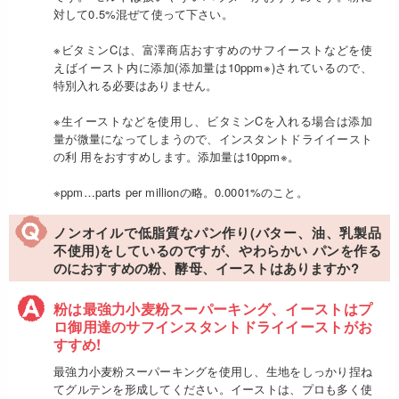
対して0.5%混ぜて使って下さい。
※ビタミンCは、富澤商店おすすめのサフイーストなどを使
えばイースト内に添加(添加量は10ppm※)されているので、
特別入れる必要はありません。
※生イーストなどを使用し、ビタミンCを入れる場合は添加
量が微量になってしまうので、インスタントドライイースト
の利 用をおすすめします。添加量は10ppm※。
※ppm…parts per millionの略。0.0001%のこと。
ノンオイルで低脂質なパン作り(バター、油、乳製品
不使用)をしているのですが、やわらかい パンを作る
のにおすすめの粉、酵母、イーストはありますか?
粉は最強力小麦粉スーパーキング、イーストはプ
ロ御用達のサフインスタントドライイーストがお
すすめ!
最強力小麦粉スーパーキングを使用し、生地をしっかり捏ね
てグルテンを形成してください。イーストは、プロも多く使