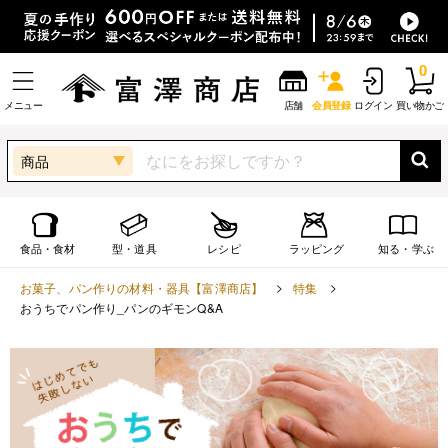
0
メニュー
店舗
会員登録
ログイン
買い物かご
商品
食品・食材
型・道具
レシピ
ラッピング
知る・学ぶ
お菓子、パン作りの材料・器具【富澤商店】
特集
おうちでパン作り_パンのギモンQ&A