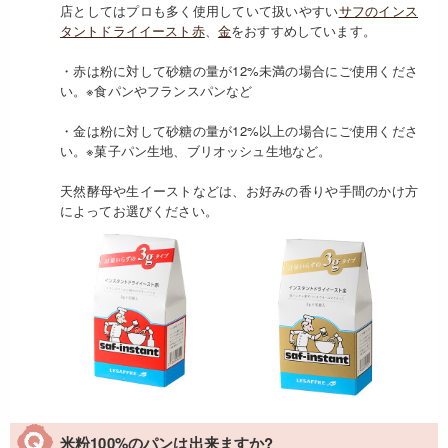
店としてはプロも多く使用していて扱いやすい
サフのインス
タントドライイースト赤
、
金
をおすすめしています。
・赤は粉に対して砂糖の量が12%未満の場合にご使用くださ
い。※食パンやフランスパンなど
・金は粉に対して砂糖の量が12%以上の場合にご使用くださ
い。※菓子パン生地、ブリオッシュ生地など。
天然酵母や生イーストなどは、お好みの香りや手間のかけ方
によってお選びください。
米粉100%のパンは出来ますか?