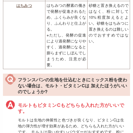
はちみつ
はちみつの酵素の働き
砂糖と置き換えるので
で発酵が促進されるた
はなく、粉に対して
め、ふくらみが良くな
10%程度加えるとよ
り、ふんわりと仕上が
い。砂糖をはちみつに
る。
置き換えるのは難しい
※ただし、発酵の促進
のでおすすめではな
により過発酵になりや
い。
すく、過発酵になると
膨らまずにしぼんでし
まうため、注意が必
要。
フランスパンの生地を仕込むときにミックス粉を使わ
ない場合は、モルト・ビタミンCは 加えたほうがいい
のでしょうか?
モルトもビタミンCもどちらも入れた方がいいで
す。
モルトは生地の伸展性と色づきが良くなり、ビタミンCは生
地の弾力性が増す効果があるため、どちらも入れた方がいい
です。 モルトは扱いやすいパウダーがおすすめです。粉に