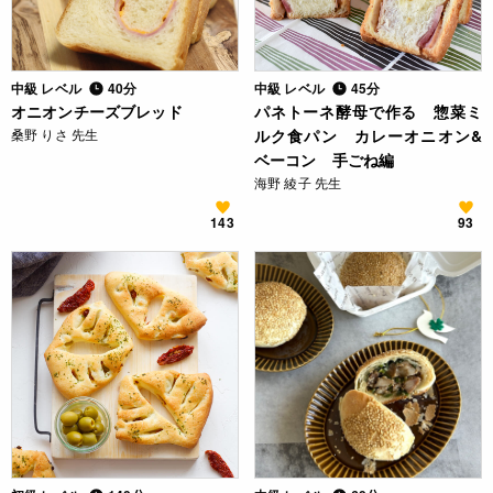
中級 レベル
40分
中級 レベル
45分
オニオンチーズブレッド
パネトーネ酵母で作る 惣菜ミ
桑野 りさ 先生
ルク食パン カレーオニオン&
ベーコン 手ごね編
海野 綾子 先生
143
93