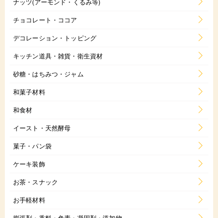
ナッツ(アーモンド・くるみ等)
チョコレート・ココア
デコレーション・トッピング
キッチン道具・雑貨・衛生資材
砂糖・はちみつ・ジャム
和菓子材料
和食材
イースト・天然酵母
菓子・パン袋
ケーキ装飾
お茶・スナック
お手軽材料
膨張剤・香料・色素・凝固剤・添加物