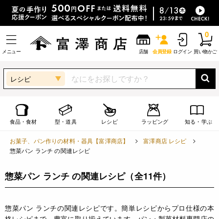
0
メニュー
店舗
会員登録
ログイン
買い物かご
レシピ
食品・食材
型・道具
レシピ
ラッピング
知る・学ぶ
お菓子、パン作りの材料・器具【富澤商店】
富澤商店 レシピ
惣菜パン ランチ の関連レシピ
惣菜パン ランチ の関連レシピ
（全11件）
惣菜パン ランチの関連レシピです。簡単レシピからプロ仕様の本
格レシピまで、豊富に取り揃えています。パン・製菓材料専門店の