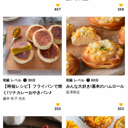
637
248
初級 レベル
30分
初級 レベル
60分
【時短レシピ】フライパンで焼
みんな大好き!基本のハムロール
く!ツナカレーおやきパン♪
富澤商店
藤井 玲子 先生
220
202