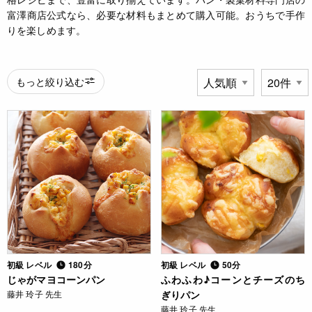
富澤商店公式なら、必要な材料もまとめて購入可能。おうちで手作
りを楽しめます。
もっと絞り込む
初級 レベル
180分
初級 レベル
50分
じゃがマヨコーンパン
ふわふわ♪コーンとチーズのち
藤井 玲子 先生
ぎりパン
藤井 玲子 先生