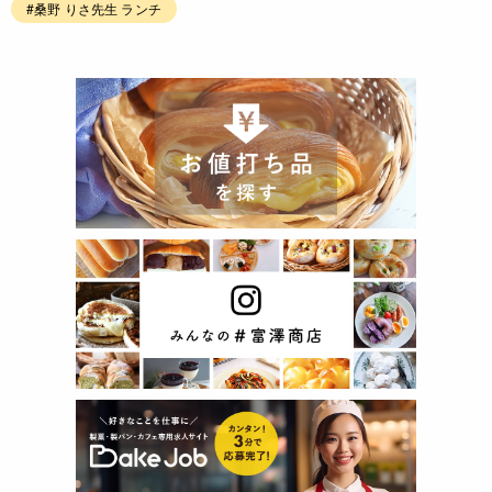
#桑野 りさ先生 ランチ