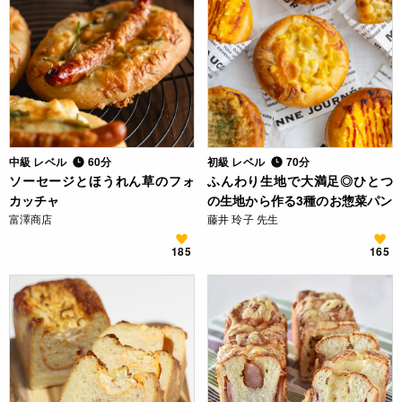
中級 レベル
60分
初級 レベル
70分
ソーセージとほうれん草のフォ
ふんわり生地で大満足◎ひとつ
カッチャ
の生地から作る3種のお惣菜パン
富澤商店
藤井 玲子 先生
185
165