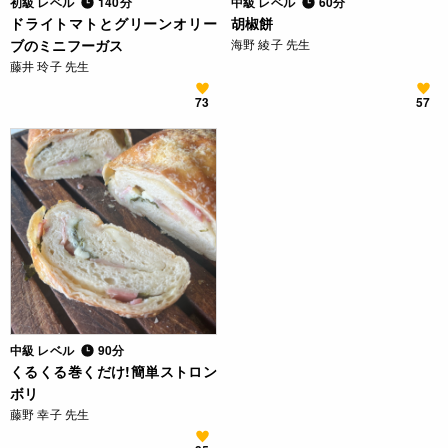
初級 レベル
140分
中級 レベル
60分
ドライトマトとグリーンオリー
胡椒餅
ブのミニフーガス
海野 綾子 先生
藤井 玲子 先生
73
57
中級 レベル
90分
くるくる巻くだけ!簡単ストロン
ボリ
藤野 幸子 先生