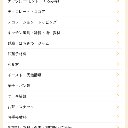
ナッツ(アーモンド・くるみ等)
チョコレート・ココア
デコレーション・トッピング
キッチン道具・雑貨・衛生資材
砂糖・はちみつ・ジャム
和菓子材料
和食材
イースト・天然酵母
菓子・パン袋
ケーキ装飾
お茶・スナック
お手軽材料
膨張剤・香料・色素・凝固剤・添加物