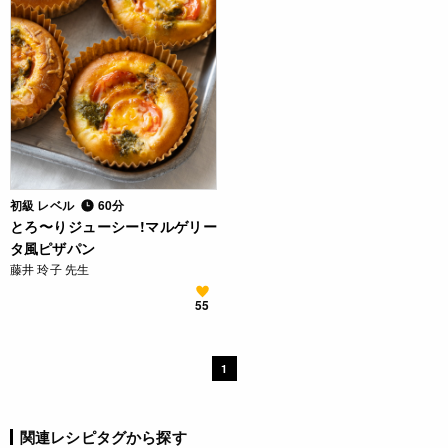
初級 レベル
60分
とろ〜りジューシー!マルゲリー
タ風ピザパン
藤井 玲子 先生
55
1
関連レシピタグから探す