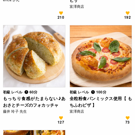
ピザ
富澤商店
210
192
初級 レベル
60分
初級 レベル
100分
もっちり食感がたまらない♪あ
全粒粉食パンミックス使用【 も
おさとチーズのフォカッチャ
ちふわピザ 】
藤井 玲子 先生
富澤商店
127
73