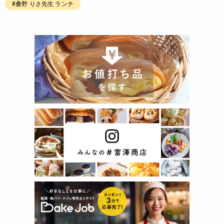
#桑野 りさ先生 ランチ