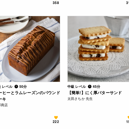
358
3
級 レベル
50分
中級 レベル
45分
ーヒーとラムレーズンのパウンド
【簡単!】にく厚バターサンド
ーキ
太田さちか 先生
澤商店
222
1