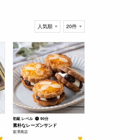
初級 レベル
90分
素朴なレーズンサンド
富澤商店