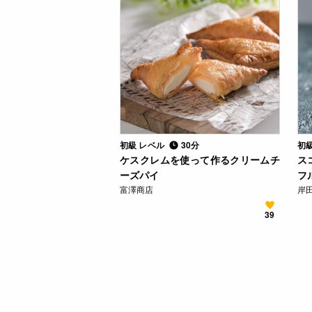
初級 レベル
30分
初
ケスクレムを使って作るクリームチ
ス
ーズパイ
フ
富澤商店
岸田
39