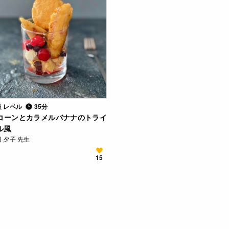
級 レベル
35分
コーンとカラメルバナナのトライ
ル風
 夕子 先生
15