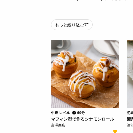
もっと絞り込む
中級 レベル
60分
初
マフィン型で作るシナモンロール
濃
富澤商店
酒匂