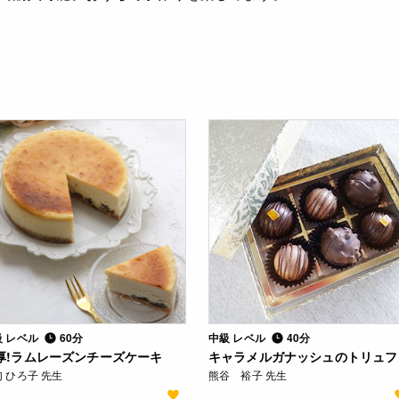
級 レベル
60分
中級 レベル
40分
厚!ラムレーズンチーズケーキ
キャラメルガナッシュのトリュフ
 ひろ子 先生
熊谷 裕子 先生