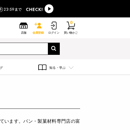
0
店舗
会員登録
ログイン
買い物かご
グ
知る・学ぶ
えています。パン・製菓材料専門店の富