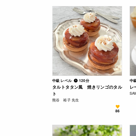
中級 レベル
120分
中
タルトタタン風 焼きリンゴのタル
レ
ト
SA
熊谷 裕子 先生
86