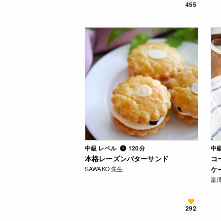
455
中級 レベル
120分
中
本格レーズンバターサンド
コ
SAWAKO 先生
ケ
富
292