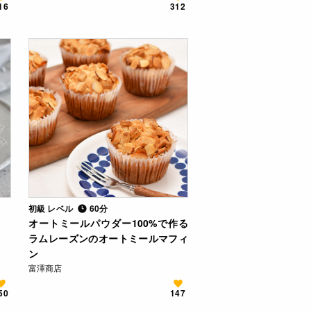
16
312
初級 レベル
60分
オートミールパウダー100%で作る
ラムレーズンのオートミールマフィ
ン
富澤商店
50
147