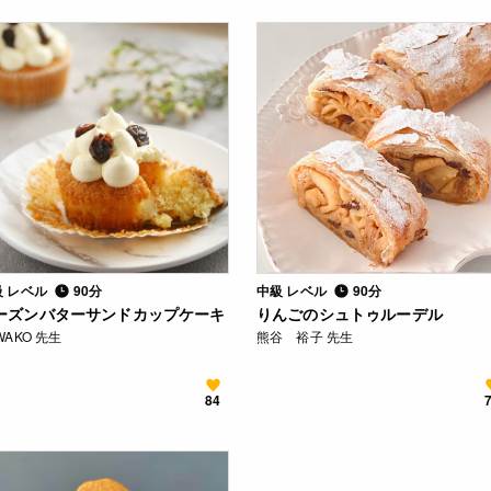
級 レベル
90分
中級 レベル
90分
ーズンバターサンドカップケーキ
りんごのシュトゥルーデル
WAKO 先生
熊谷 裕子 先生
84