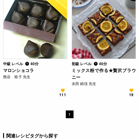
中級 レベル
40分
初級 レベル
40分
マロンショコラ
ミックス粉で作る★贅沢ブラウ
熊谷 裕子 先生
ニー
永田 絹佳 先生
111
19
1
関連レシピタグから探す