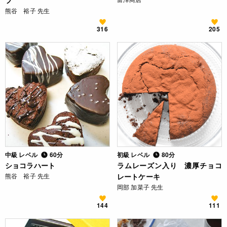
フ
熊谷 裕子 先生
316
205
中級 レベル
60分
初級 レベル
80分
ショコラハート
ラムレーズン入り 濃厚チョコ
熊谷 裕子 先生
レートケーキ
岡部 加菜子 先生
144
111