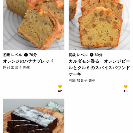
初級 レベル
70分
初級 レベル
60分
オレンジのバナナブレッド
カルダモン香る オレンジピー
岡部 加菜子 先生
ルとクルミのスパイスパウンド
ケーキ
岡部 加菜子 先生
42
13