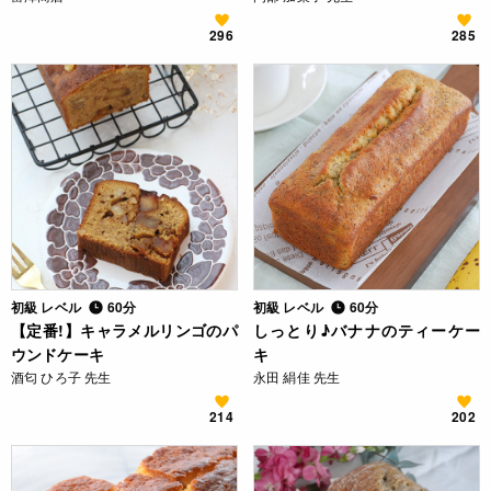
296
285
初級 レベル
60分
初級 レベル
60分
【定番!】キャラメルリンゴのパ
しっとり♪バナナのティーケー
ウンドケーキ
キ
酒匂 ひろ子 先生
永田 絹佳 先生
214
202