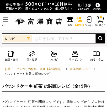
0
メニュー
店舗
会員登録
ログイン
買い物かご
レシピ
食品・食材
型・道具
レシピ
ラッピング
知る・学ぶ
お菓子、パン作りの材料・器具【富澤商店】
富澤商店 レシピ
パウンドケーキ 紅茶 の関連レシピ
パウンドケーキ 紅茶 の関連レシピ
（全15件）
パウンドケーキ 紅茶の関連レシピです。簡単レシピからプロ仕様
の本格レシピまで、豊富に取り揃えています。パン・製菓材料専門