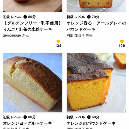
初級 レベル
60分
初級 レベル
70分
【グルテンフリー・乳不使用】
オレンジ香る アールグレイの
りんごと紅茶の米粉ケーキ
パウンドケーキ
gemomoge さん
岡部 加菜子 先生
139
129
初級 レベル
80分
初級 レベル
60分
オレンジヨーグルトケーキ
オレンジのパウンドケーキ
岡部 加菜子 先生
岡部 加菜子 先生