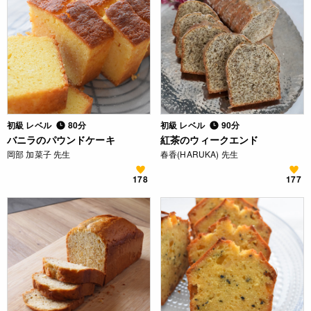
初級 レベル
80分
初級 レベル
90分
バニラのパウンドケーキ
紅茶のウィークエンド
岡部 加菜子 先生
春香(HARUKA) 先生
178
177