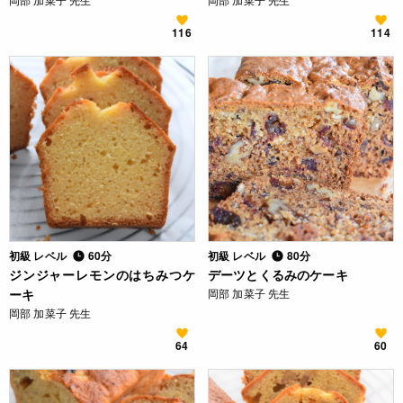
116
114
初級 レベル
60分
初級 レベル
80分
ジンジャーレモンのはちみつケ
デーツとくるみのケーキ
ーキ
岡部 加菜子 先生
岡部 加菜子 先生
64
60