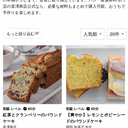
店の富澤商店公式なら、必要な材料もまとめて購入可能。おうちで
手作りを楽しめます。
もっと絞り込む
初級 レベル
60分
初級 レベル
60分
紅茶とクランベリーのパウンド
【爽やか】レモンとポピーシー
ケーキ
ドのパウンドケーキ
富澤商店
岡部 加菜子 先生