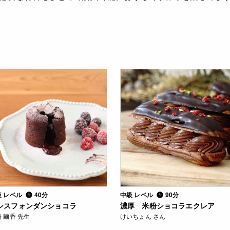
級 レベル
40分
中級 レベル
90分
シスフォンダンショコラ
濃厚 米粉ショコラエクレア
 繭香 先生
けいちょん さん