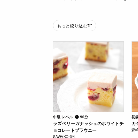
もっと絞り込む
中級 レベル
90分
初
ラズベリーガナッシュのホワイトチ
カ
ョコレートブラウニー
森崎
SAWAKO 先生