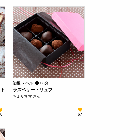
初級 レベル
35分
ント
ラズベリートリュフ
ちょりママ さん
70
67