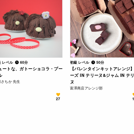
級 レベル
60分
初級 レベル
50分
ュートな、ガトーショコラ・プー
【バレンタインキットアレンジ
ル
ーズ IN テリーヌ&ジャム IN テ
田さちか 先生
ヌ
富澤商店アレンジ部
27