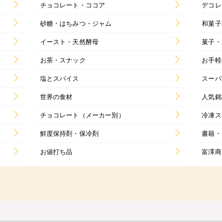
チョコレート・ココア
デコレ
砂糖・はちみつ・ジャム
和菓子
イースト・天然酵母
菓子・
お茶・スナック
お手軽
塩とスパイス
スーパ
世界の食材
人気銘
チョコレート（メーカー別）
冷凍ス
鮮度保持剤・保冷剤
書籍・
お値打ち品
富澤商