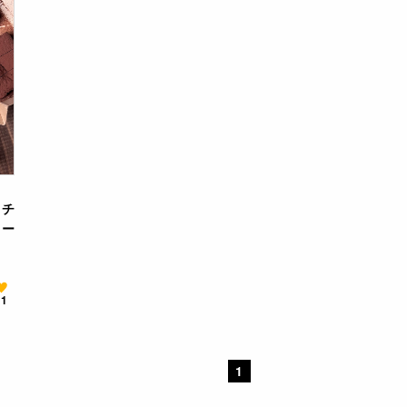
】チ
リー
11
1