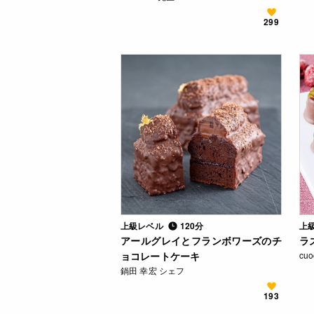
299
上級レベル
120分
上
アールグレイとフランボワーズのチ
ラ
ョコレートケーキ
cu
鍋田 幸宏 シェフ
193