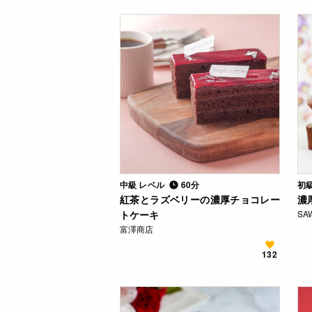
中級 レベル
60分
初
紅茶とラズベリーの濃厚チョコレー
濃
トケーキ
SA
富澤商店
132