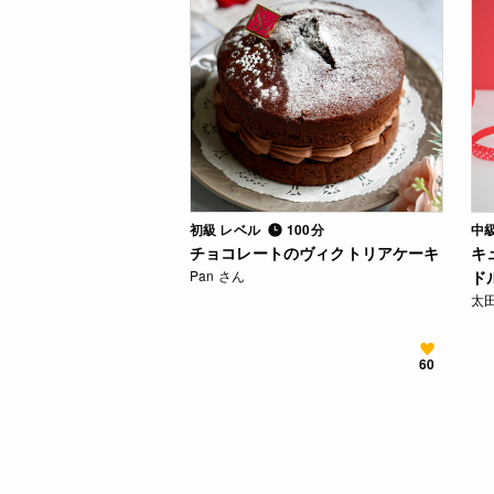
初級 レベル
100分
中
チョコレートのヴィクトリアケーキ
キ
Pan さん
ド
太
60