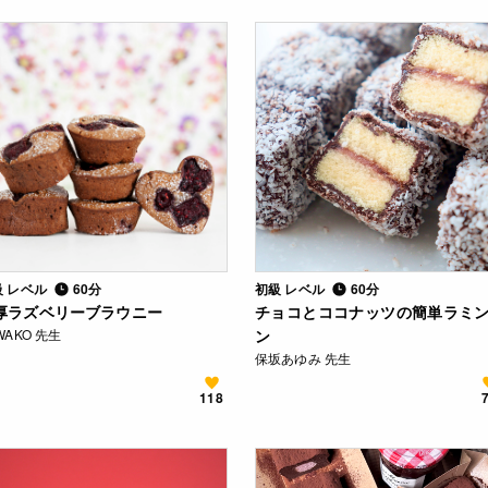
級 レベル
60分
初級 レベル
60分
厚ラズベリーブラウニー
チョコとココナッツの簡単ラミ
WAKO 先生
ン
保坂あゆみ 先生
118