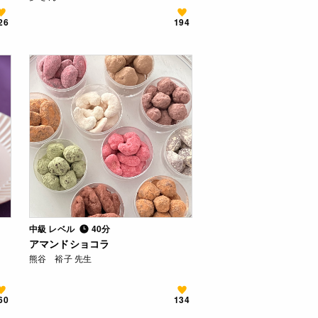
26
194
中級 レベル
40分
アマンドショコラ
熊谷 裕子 先生
60
134