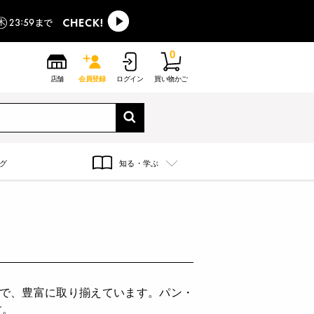
0
店舗
会員登録
ログイン
買い物かご
グ
知る・学ぶ
まで、豊富に取り揃えています。パン・
す。