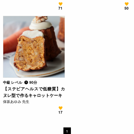
71
50
中級 レベル
90分
【ステビアヘルスで低糖質】カ
ヌレ型で作るキャロットケーキ
保坂あゆみ 先生
17
1