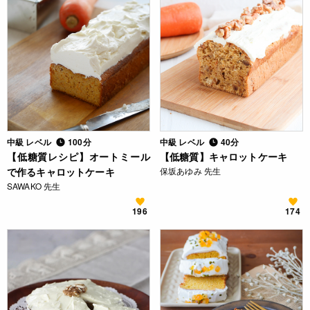
中級 レベル
100分
中級 レベル
40分
【低糖質レシピ】オートミール
【低糖質】キャロットケーキ
で作るキャロットケーキ
保坂あゆみ 先生
SAWAKO 先生
196
174