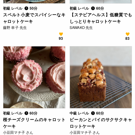
初級 レベル
50分
初級 レベル
60分
スペルト小麦でスパイシーなキ
【ステビアヘルス】低糖質でも
ャロットケーキ
しっとりキャロットケーキ
藤野 幸子 先生
SAWAKO 先生
93
83
初級 レベル
60分
中級 レベル
60分
桜チーズクリームのキャロット
ピーカンとパイのサクサクキャ
ケーキ
ロットケーキ
小豆田マチ子 さん
小豆田マチ子 さん