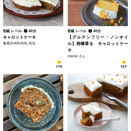
初級 レベル
80分
初級 レベル
40分
キャロットケーキ
【グルテンフリー・ノンオイ
春香(HARUKA) 先生
ル】柑橘香る キャロットケー
キ
mame さん
170
107