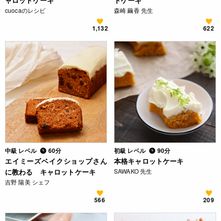
ャロットケーキ
トケーキ
cuocaのレシピ
森崎 繭香 先生
1,132
622
中級 レベル
60分
初級 レベル
90分
エイミーズベイクショップさん
本格キャロットケーキ
に教わる キャロットケーキ
SAWAKO 先生
吉野 陽美 シェフ
566
209