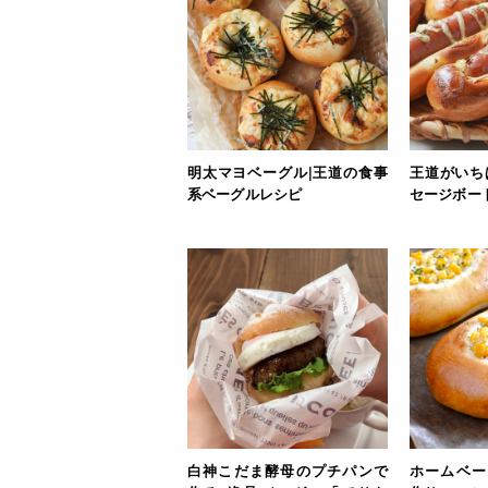
明太マヨベーグル|王道の食事
王道がいち
系ベーグルレシピ
セージボー
白神こだま酵母のプチパンで
ホームベー