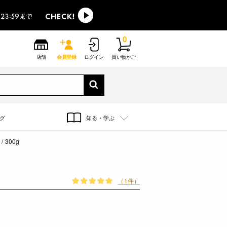
0
店舗
会員登録
ログイン
買い物かご
グ
知る・学ぶ
300g
（1件）