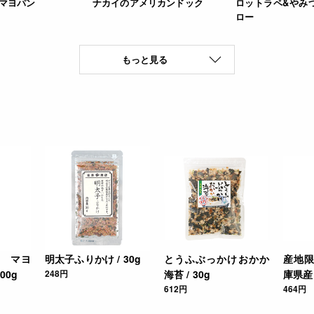
ンマヨパン
ナカイのアメリカンドック
ロットラペ&やみ
ロー
もっと見る
 マヨ
明太子ふりかけ / 30g
とうふぶっかけおかか
産地
00g
248円
海苔 / 30g
庫県産）
612円
464円