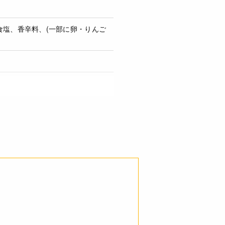
食塩、香辛料、(一部に卵・りんご
 11.6g 炭水化物 0.3g 食塩相当量
目安にお使いください。
さい。