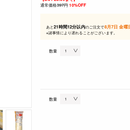
通常価格
397円
10%OFF
21時間12分以内
8月7日 金曜
あと
のご注文で
※諸事情により遅れることがございます。
数量
数量