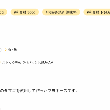
0g
#和食材 300g
#お好み焼き 調味料
#和食材 お好
)
油・酢
ストック乾物でパパッとお好み焼き
場のタマゴを使用して作ったマヨネーズです。