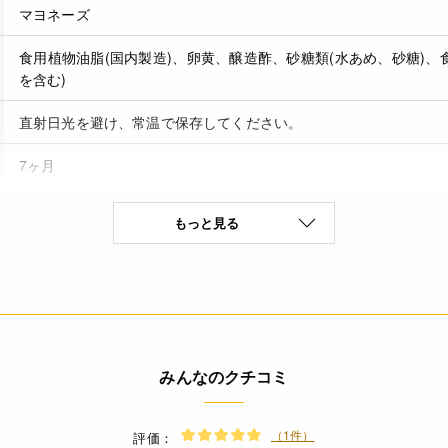
マヨネーズ
食用植物油脂(国内製造)、卵黄、醸造酢、砂糖類(水あめ、砂糖)、
を含む)
直射日光を避け、常温で保存してください。
7ヶ月
もっと見る
卵(特定原材料8品目)
(大さじ1杯(15g)あたり) エネルギー 107kcal たんぱく質 0.2g 脂質
0.2g *(推定値)
* 開栓後はキャップをしめ、冷蔵庫(2～10℃)に保存し、1ヶ月を
みんなのクチコミ
* 0℃以下になりますと、分離することがありますのでご注意くだ
* 中栓のシールは完全にはがして捨ててください。
（1件）
評価：
◆商品の在庫・販売状況について◆