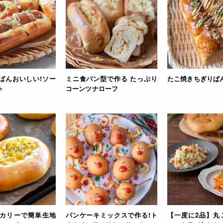
ばんおいしい!ソー
ミニ食パン型で作る たっぷり
たこ焼きちぎりぱ
ト
コーンツナローフ
カリーで簡単生地
パンケーキミックスで作る!ト
【一度に2品】丸