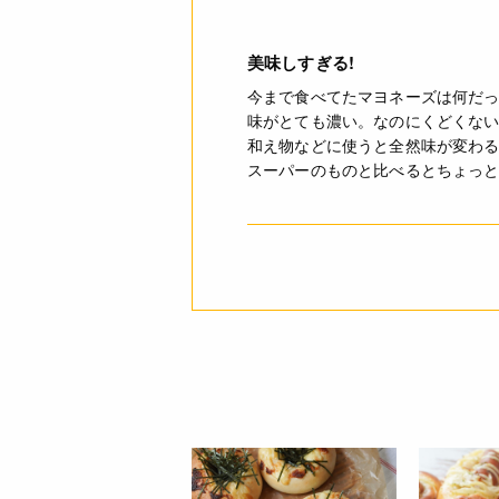
美味しすぎる!
今まで食べてたマヨネーズは何だっ
味がとても濃い。なのにくどくな
詳細
和え物などに使うと全然味が変わ
スーパーのものと比べるとちょっ
JANコード