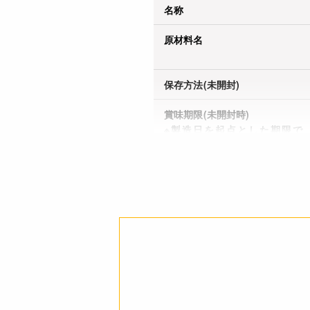
名称
原材料名
保存方法(未開封)
賞味期限(未開封時)
※製造日を起点とした期限で
す。
アレルギー
栄養成分表示
注意事項