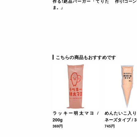
作る!絶品バーガー「てりた
作り!コー
ま。」
こちらの商品もおすすめです
ラッキー明太マヨ /
めんたいこ入り
200g
ネーズタイプ / 3
369円
745円