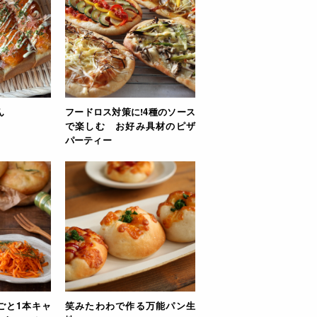
ん
フードロス対策に!4種のソース
で楽しむ お好み具材のピザ
パーティー
ごと1本キャ
笑みたわわで作る万能パン生