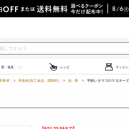
型・道具
レシピ
ラッピン
和食材
和食材(加工食品・調味料)
油・酢
平飼いタマゴのマヨネーズ / 
【8/31 23:59まで】