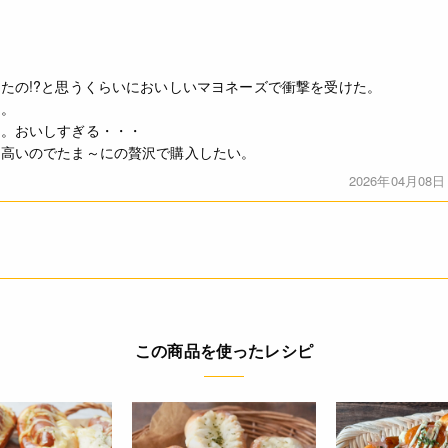
・諸事情により、予告なく販売終了になる場合がございます。予め
・当サイトに掲載されている商品は、ご購入可能な状態にあっても
ありません。予めご了承ください。
たの!?と思うくらいにおいしいマヨネーズで衝撃を受けた。
い。
* 卵黄タイプ
る。おいしすぎる・・・
* 調味料(アミノ酸)不使用
と高いのでたま～にの贅沢で購入したい。
* 平飼いタマゴのマヨネーズは、鶏舎内または屋外において、鶏
うに飼育した鶏から採れたタマゴを使用しています。
2026年04月08日
4978931401929
この商品を使ったレシピ