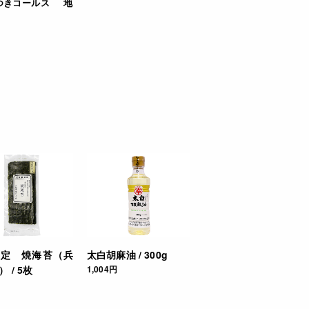
つきコールス
地
限定 焼海苔（兵
太白胡麻油 / 300g
 / 5枚
1,004円