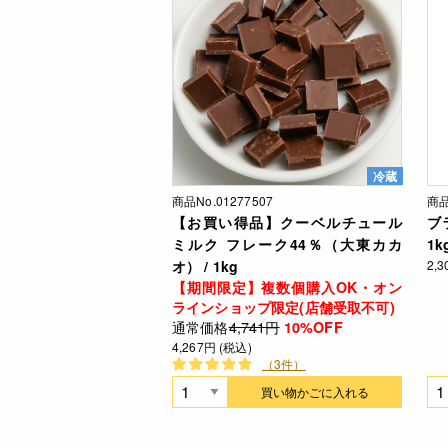
冷蔵
商品No.01277507
商品
【お買い得品】クーベルチュール
ブ
ミルク フレーク44％（大東カカ
1k
オ） / 1kg
2,
【期間限定】複数個購入OK・オン
ラインショップ限定(店舗受取不可)
通常価格
4,741円
10%OFF
4,267円 (税込)
（3件）
買い物かごに入れる