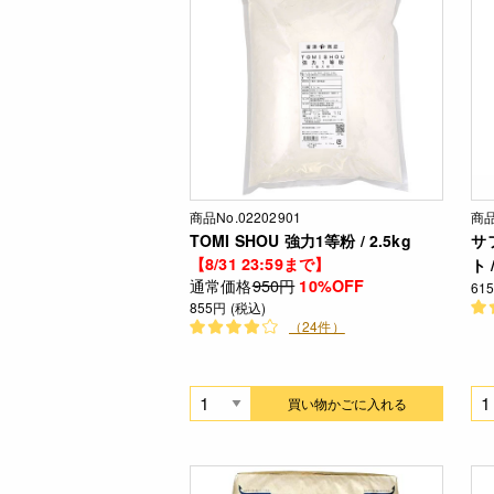
商品No.02202901
商品
TOMI SHOU 強力1等粉 / 2.5kg
サ
【8/31 23:59まで】
ト 
通常価格
950円
10%OFF
61
855円 (税込)
（24件）
買い物かごに入れる