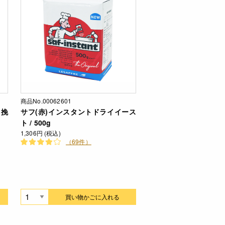
商品No.00062601
臼挽
サフ(赤)インスタントドライイース
ト / 500g
1,306円 (税込)
（69件）
買い物かごに入れる