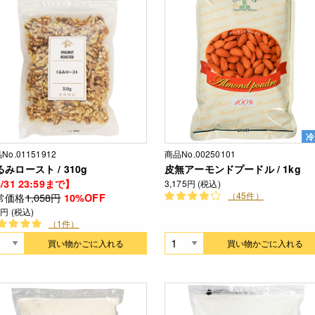
冷
No.01151912
商品No.00250101
みロースト / 310g
皮無アーモンドプードル / 1kg
/31 23:59まで】
3,175円 (税込)
（45件）
常価格
1,058円
10%OFF
2円 (税込)
（1件）
買い物かごに入れる
買い物かごに入れる