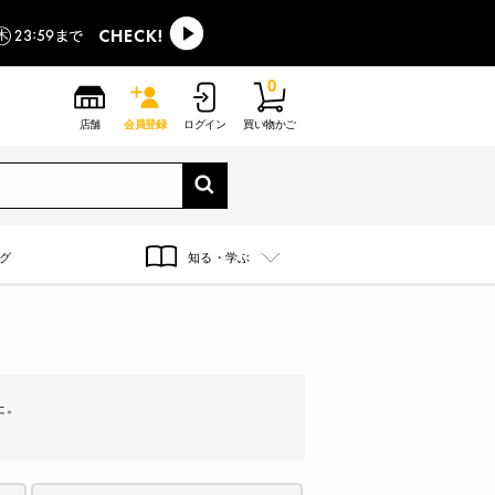
0
店舗
会員登録
ログイン
買い物かご
グ
知る・学ぶ
た。