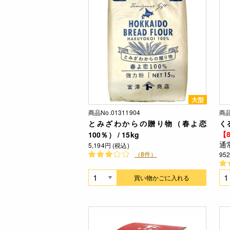
大型
商品No.01311904
商品
とみざわからの贈り物（春よ恋
くる
【8
100％） / 15kg
通
5,194円 (税込)
（8件）
95
買い物かごに入れる