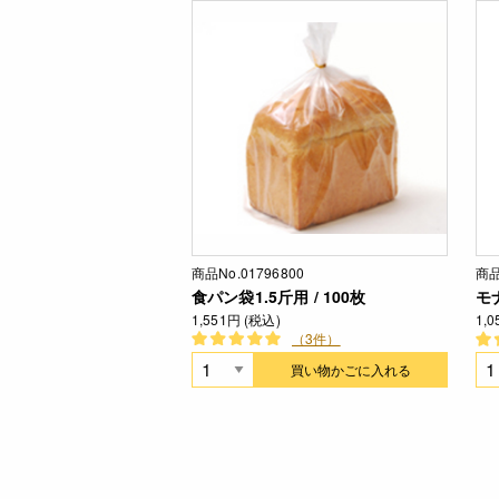
商品No.01796800
商品
食パン袋1.5斤用 / 100枚
モナ
1,551円 (税込)
1,
（3件）
買い物かごに入れる