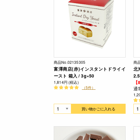
商品No.02135305
商品
富澤商店(赤)インスタントドライイ
北
ースト 箱入 / 3g×50
2.
【8
1,814円 (税込)
（5件）
通
1,
買い物かごに入れる