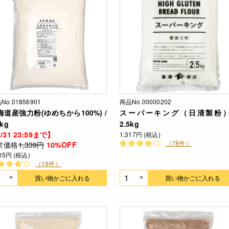
No.01856901
商品No.00000202
海道産強力粉(ゆめちから100%) /
スーパーキング（日清製粉）
5kg
2.5kg
/31 23:59まで】
1,317円 (税込)
（78件）
常価格
1,339円
10%OFF
205円 (税込)
（19件）
買い物かごに入れる
買い物かごに入れる