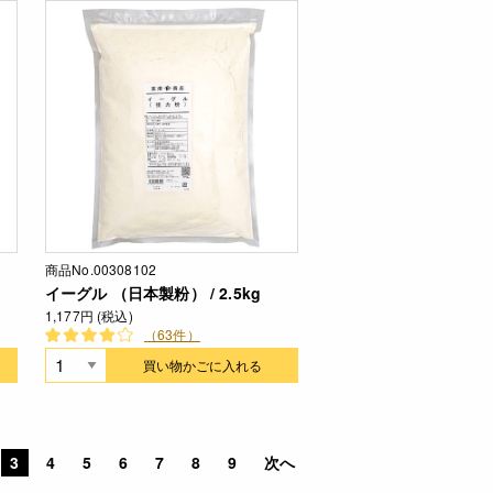
商品No.00308102
イーグル （日本製粉） / 2.5kg
1,177円 (税込)
（63件）
買い物かごに入れる
3
4
5
6
7
8
9
次へ