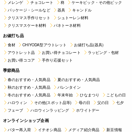
メレンゲ
チョコレート
柊
ケーキピック・その他ピック
パッケージ・シールなど
器具
キャンドル
クリスマス手作りセット
シュトーレン材料
クリスマスケーキ材料
パネトーネ材料
お値打ち品
食材
CHIYODA型アウトレット
お値打ち品(器具)
アウトレット品
お買い得チョコレート
ラッピング・包材
お買い得ココア
手作り応援セット
季節商品
春のおすすめ・人気商品
夏のおすすめ・人気商品
秋のおすすめ・人気商品
バレンタイン
冬のおすすめ・人気商品
年末年始
ひなまつり
こどもの日
ハロウィン
その他(スポット品等)
母の日
父の日
七夕
フェーブ
ハロウィンラッピング
ホワイトデー
オンラインショップ企画
バター再入荷
イチオシ商品
メディア紹介商品
新豆情報