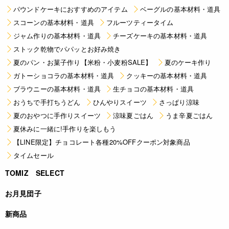
パウンドケーキにおすすめのアイテム
ベーグルの基本材料・道具
スコーンの基本材料・道具
フルーツティータイム
ジャム作りの基本材料・道具
チーズケーキの基本材料・道具
ストック乾物でパパッとお好み焼き
夏のパン・お菓子作り【米粉・小麦粉SALE】
夏のケーキ作り
ガトーショコラの基本材料・道具
クッキーの基本材料・道具
ブラウニーの基本材料・道具
生チョコの基本材料・道具
おうちで手打ちうどん
ひんやりスイーツ
さっぱり涼味
夏のおやつに手作りスイーツ
涼味夏ごはん
うま辛夏ごはん
夏休みに一緒に!手作りを楽しもう
【LINE限定】チョコレート各種20%OFFクーポン対象商品
タイムセール
TOMIZ SELECT
お月見団子
新商品