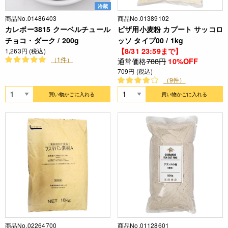
冷蔵
商品No.01486403
商品No.01389102
カレボー3815 クーベルチュール
ピザ用小麦粉 カプート サッコロ
チョコ・ダーク / 200g
ッソ タイプ00 / 1kg
【8/31 23:59まで】
1,263円 (税込)
（1件）
通常価格
788円
10%OFF
709円 (税込)
（9件）
買い物かごに入れる
買い物かごに入れる
商品No.02264700
商品No.01128601