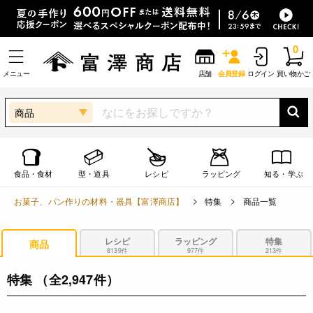
0
メニュー
店舗
会員登録
ログイン
買い物かご
商品
食品・食材
型・道具
レシピ
ラッピング
知る・学ぶ
お菓子、パン作りの材料・器具【富澤商店】
特集
商品一覧
レシピ
ラッピング
特集
商品
8139件
977件
213件
特集
（全2,947件）