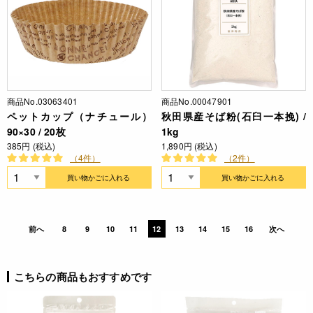
商品No.03063401
商品No.00047901
ペットカップ（ナチュール）
秋田県産そば粉(石臼一本挽) /
90×30 / 20枚
1kg
385円 (税込)
1,890円 (税込)
（4件）
（2件）
買い物かごに入れる
買い物かごに入れる
前へ
8
9
10
11
12
13
14
15
16
次へ
こちらの商品もおすすめです