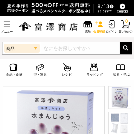
0
メニュー
店舗
会員登録
ログイン
買い物かご
商品
食品・食材
型・道具
レシピ
ラッピング
知る・学ぶ