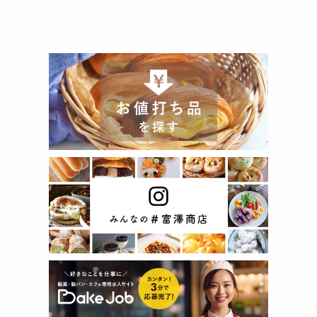
注意事項
* 生地をレンジにかける際は、火傷に注意しながら作業してく
ださい。ボウルは必ず電子レンジ対応の耐熱ボウルをお使いく
ださい。18cmほどのサイズのものがおすすめです。
◆商品の在庫・販売状況について◆
・諸事情により、予告なく販売終了になる場合がございます。
予めご了承ください。
・当サイトに掲載されている商品は、ご購入可能な状態にあっ
ても必ずしも在庫を保証するものではありません。予めご了承
ください。
詳細
◆セット内容：水まんじゅうの素25g、グラニュー糖75g、こ
しあん200g、水まんじゅうカップ(フタ付)10個
〔カップ（本体・フタ）〕材質：PS
ご利用方法