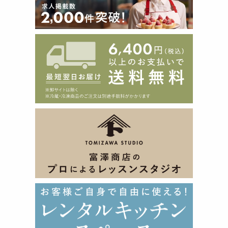
＜作り方＞
・電子レンジを使います ・作業時間約60分 ＜セット材料
(水まんじゅうカップ 10個分)＞
水まんじゅうの素25g、グラニュー糖75g、こしあん200g、水
まんじゅうカップ(フタ付)10個
＜用意する物＞
水250ml
＜使用する道具＞
耐熱ボウル(電子レンジ対応のもの)、ゴムベラ、ホイッパー、
スプーン
＜作り方＞
①こしあんを20gずつに分けて丸める。(10等分)
②耐熱ボウルに水まんじゅうの素とグラニュー糖を入れ、ホイ
ッパーですり混ぜる。
③②に水を入れ、ムラがないようにしっかりと混ぜ合わせる。
④③をラップなどで覆わずに電子レンジに入れ、600Wで5分
加熱する。
⑤一度レンジから取り出してゴムベラで全体をよく混ぜ、さら
に4分加熱する。※加熱時間はレンジの機種により異なります
ので状態を見て調整してください。