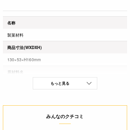
名称
製菓材料
商品寸法(WXDXH)
130×53×H160mm
原材料名
もっと見る
〔こしあん〕グラニュー糖(国内製造)、小豆(北海道産)、食塩
〔グラニュー糖〕原料糖
〔水まんじゅうの素〕ブドウ糖、葛粉、寒天／ゲル化剤(増粘
多糖類)、乳化剤
保存方法(未開封)
みんなのクチコミ
直射日光、高温多湿の場所を避けて保管してください。