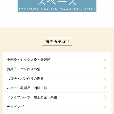
⑥⑤の生地を水まんじゅうカップの半分まで入れる。
⑦①の丸めたこしあんを、⑥のカップの中心より少し下に来る
ように軽く押し入れる。
⑧こしあんが隠れるようにカップの8分目まで水まんじゅう生
地を入れ、フタをして冷蔵庫でしっかりと冷やす。(2時間程
度)
⑨しっかりと冷え固まったらカップから取り出す。
JANコード
4932503959829
小麦粉・ミックス粉・雑穀粉
お菓子・パン作りの型
お菓子・パン作りの道具
バター・乳製品・油脂・卵
ドライフルーツ・加工野菜・果物
ラッピング