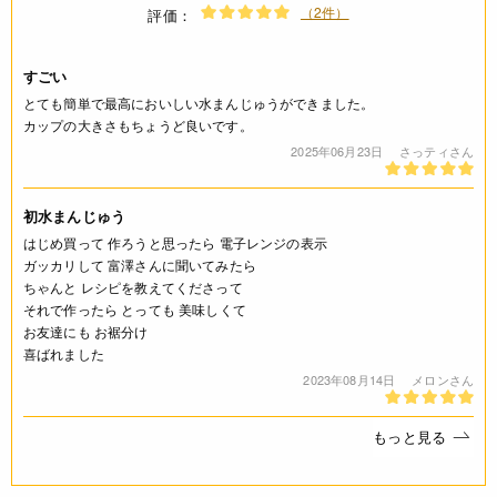
（2件）
評価：
賞味期限(未開封時)
※製造日を起点とした期限です。
すごい
とても簡単で最高においしい水まんじゅうができました。
製造日から180日
カップの大きさもちょうど良いです。
2025年06月23日
さっティさん
アレルギー
なし(特定原材料8品目)
初水まんじゅう
はじめ買って 作ろうと思ったら 電子レンジの表示
コンタミネーション
ガッカリして 富澤さんに聞いてみたら
ちゃんと レシピを教えてくださって
* 本品加工所では小麦・乳成分・卵・そば・落花生・えび・か
それで作ったら とっても 美味しくて
に・くるみを含む食品も扱っています。(特定原材料8品目中)
お友達にも お裾分け
喜ばれました
栄養成分表示
2023年08月14日
メロンさん
(1箱300g当たり) エネルギー 900kcal たんぱく質 10.9g 脂質
もっと見る
1.0g 炭水化物 219.2g 食塩相当量 0.1g *この表示値は、目安
です。