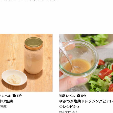
級 レベル
5分
初級 レベル
5分
作り塩麹
やみつき塩麹ドレッシングとア
澤商店
ジレシピ2つ
のんすけ さん