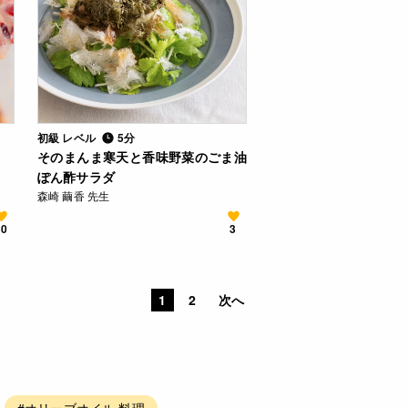
初級 レベル
5分
そのまんま寒天と香味野菜のごま油
ぽん酢サラダ
森崎 繭香 先生
10
3
1
2
次へ
#オリーブオイル 料理