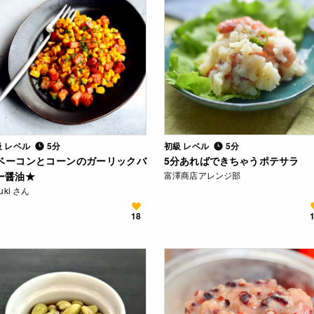
級 レベル
5分
初級 レベル
5分
ベーコンとコーンのガーリックバ
5分あればできちゃうポテサラ
ー醤油★
富澤商店アレンジ部
zuki さん
18