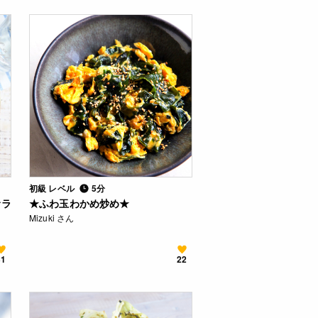
初級 レベル
5分
サラ
★ふわ玉わかめ炒め★
Mizuki さん
31
22