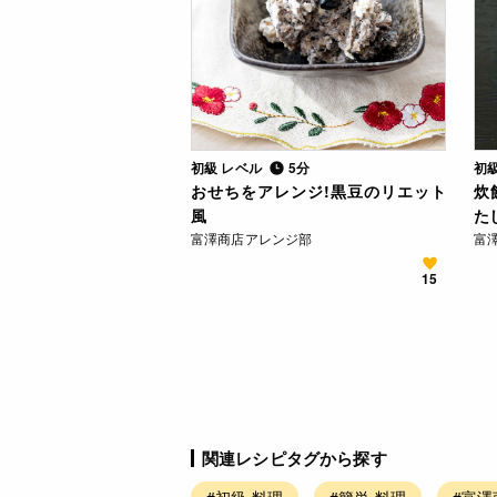
初級 レベル
5分
初
おせちをアレンジ!黒豆のリエット
炊
風
た
富澤商店アレンジ部
富
15
関連レシピタグから探す
#初級 料理
#簡単 料理
#富澤