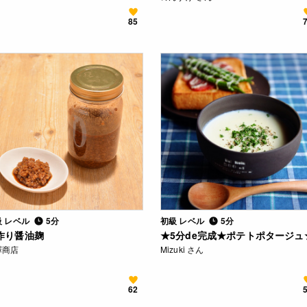
85
級 レベル
5分
初級 レベル
5分
作り醤油麹
★5分de完成★ポテトポタージュ
澤商店
Mizuki さん
62