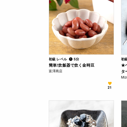
初級 レベル
5分
初
簡単!炊飯器で炊く金時豆
★
富澤商店
タ
Mi
21