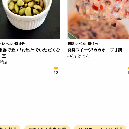
級 レベル
5分
初級 レベル
5分
飯器で炊く!お出汁でいただくひ
発酵スイーツ!カカオニブ甘麹
し豆
のんすけ さん
澤商店
10
商店 料理
#関口 絢子先生 料理
#サロネーゼレシピ 料理