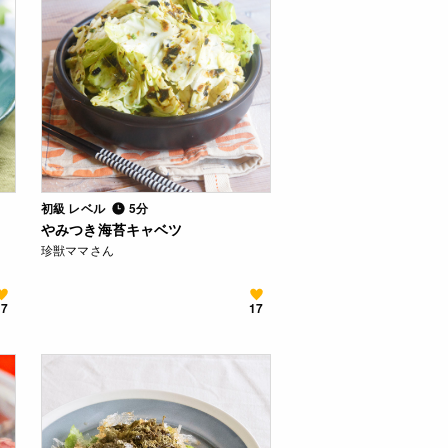
初級 レベル
5分
やみつき海苔キャベツ
珍獣ママさん
17
17