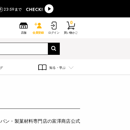
0
店舗
会員登録
ログイン
買い物かご
グ
知る・学ぶ
。パン・製菓材料専門店の富澤商店公式