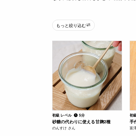
もっと絞り込む
初級 レベル
5分
初
砂糖の代わりに使える甘麹2種
手
のんすけ さん
富