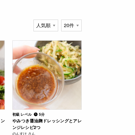
初級 レベル
5分
レン
やみつき醤油麹ドレッシングとアレ
ンジレシピ2つ
のんすけ さん