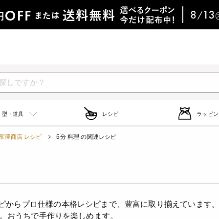
型・道具
レシピ
ラッピン
富澤商店 レシピ
5分 料理 の関連レシピ
）
シピからプロ仕様の本格レシピまで、豊富に取り揃えています
。おうちで手作りを楽しめます。