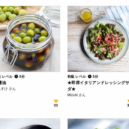
級 レベル
5分
初級 レベル
5分
醤油
★即席イタリアンドレッシング
んすけ さん
ダ★
Mizuki さん
33