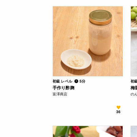
初級 レベル
5分
初
手作り酢麹
梅
富澤商店
の
36