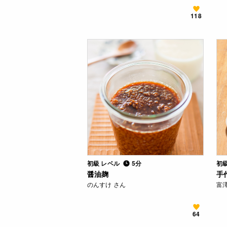
118
初級 レベル
5分
初
醤油麹
手
のんすけ さん
富
64