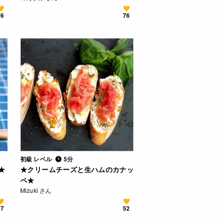
76
76
初級 レベル
5分
★
★クリームチーズと生ハムのカナッ
ペ★
Mizuki さん
57
52