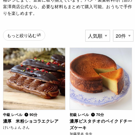
富澤商店公式なら、必要な材料もまとめて購入可能。おうちで手作
りを楽しめます。
もっと絞り込む
中級 レベル
90分
初級 レベル
70分
濃厚 米粉ショコラエクレア
濃厚ピスタチオのベイクドチー
けいちょん さん
ズケーキ
加藤里名 先生