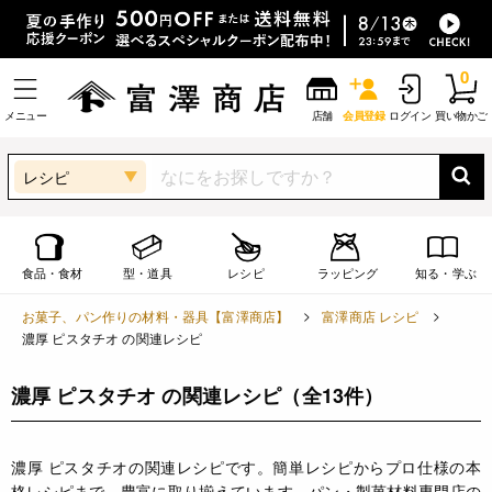
0
メニュー
店舗
会員登録
ログイン
買い物かご
レシピ
食品・食材
型・道具
レシピ
ラッピング
知る・学ぶ
お菓子、パン作りの材料・器具【富澤商店】
富澤商店 レシピ
濃厚 ピスタチオ の関連レシピ
濃厚 ピスタチオ の関連レシピ
（全13件）
濃厚 ピスタチオの関連レシピです。簡単レシピからプロ仕様の本
格レシピまで、豊富に取り揃えています。パン・製菓材料専門店の