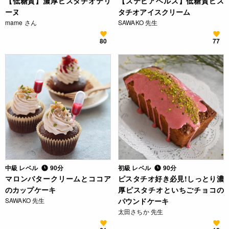
【低糖質】濃厚ピスタチオテリ
【ステビアヘルス】低糖質ピス
ーヌ
タチオアイスクリーム
mame さん
SAWAKO 先生
80
77
中級 レベル
90分
初級 レベル
90分
マロンバタークリームとココア
ピスタチオ好き必見!しっとり濃
のカップケーキ
厚ピスタチオといちごチョコの
SAWAKO 先生
パウンドケーキ
太田さちか 先生