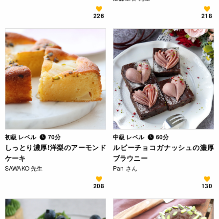
226
218
初級 レベル
70分
中級 レベル
60分
しっとり濃厚!洋梨のアーモンド
ルビーチョコガナッシュの濃厚
ケーキ
ブラウニー
SAWAKO 先生
Pan さん
208
130