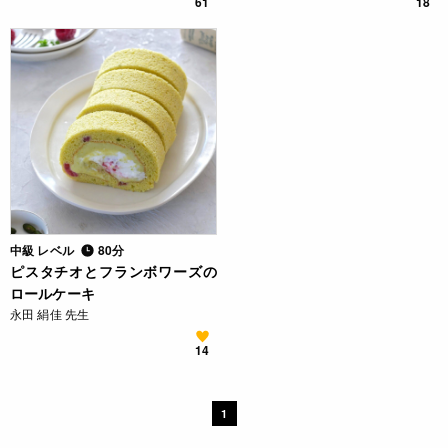
61
18
中級 レベル
80分
ピスタチオとフランボワーズの
ロールケーキ
永田 絹佳 先生
14
1