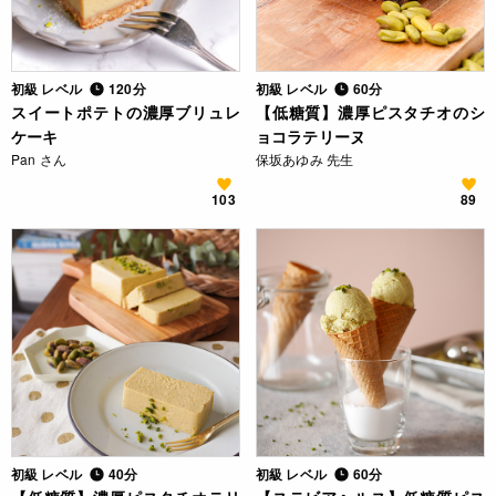
初級 レベル
120分
初級 レベル
60分
スイートポテトの濃厚ブリュレ
【低糖質】濃厚ピスタチオのシ
ケーキ
ョコラテリーヌ
Pan さん
保坂あゆみ 先生
103
89
初級 レベル
40分
初級 レベル
60分