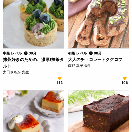
中級 レベル
30分
初級 レベル
90分
抹茶好きのための、濃厚!抹茶タ
大人のチョコレートクグロフ
ルト
藤野 幸子 先生
太田さちか 先生
113
106