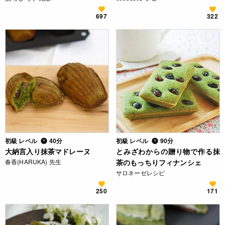
697
322
初級 レベル
40分
初級 レベル
90分
大納言入り抹茶マドレーヌ
とみざわからの贈り物で作る抹
春香(HARUKA) 先生
茶のもっちりフィナンシェ
サロネーゼレシピ
250
171