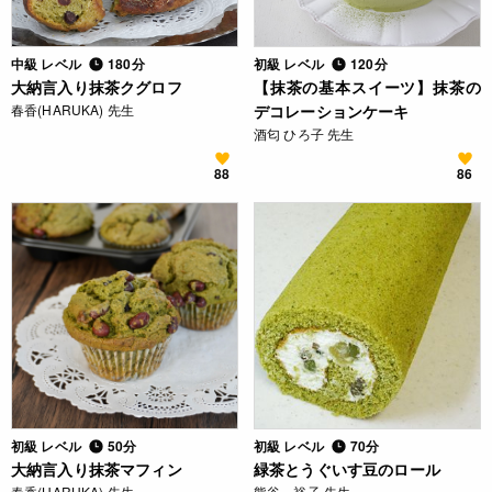
中級 レベル
180分
初級 レベル
120分
大納言入り抹茶クグロフ
【抹茶の基本スイーツ】抹茶の
春香(HARUKA) 先生
デコレーションケーキ
酒匂 ひろ子 先生
88
86
初級 レベル
50分
初級 レベル
70分
大納言入り抹茶マフィン
緑茶とうぐいす豆のロール
春香(HARUKA) 先生
熊谷 裕子 先生