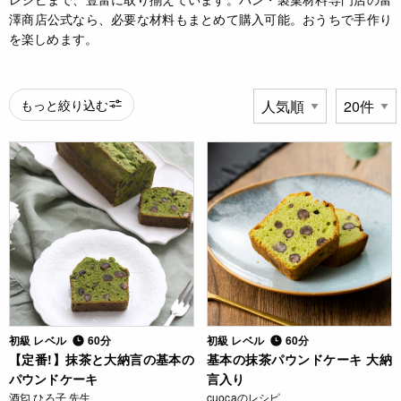
澤商店公式なら、必要な材料もまとめて購入可能。おうちで手作り
を楽しめます。
もっと絞り込む
初級 レベル
60分
初級 レベル
60分
【定番!】抹茶と大納言の基本の
基本の抹茶パウンドケーキ 大納
パウンドケーキ
言入り
酒匂 ひろ子 先生
cuocaのレシピ