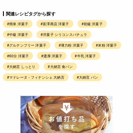
関連レシピタグから探す
#簡単 洋菓子
#富澤商店 洋菓子
#初級 洋菓子
#中級 洋菓子
#洋菓子 シリコンスパチュラ
#グルテンフリー 洋菓子
#薄力粉 洋菓子
#米粉 洋菓子
#60分 洋菓子
#濃厚 洋菓子
#牛乳 洋菓子
#大納言 しっとり
#大納言 食パン
#マドレーヌ・フィナンシェ 大納言
#大納言 パン