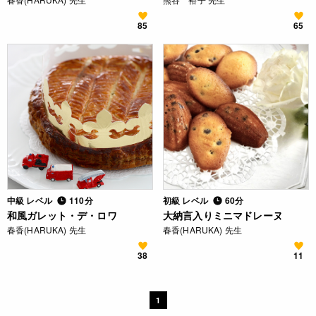
85
65
中級 レベル
110分
初級 レベル
60分
和風ガレット・デ・ロワ
大納言入りミニマドレーヌ
春香(HARUKA) 先生
春香(HARUKA) 先生
38
11
1