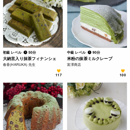
初級 レベル
50分
中級 レベル
90分
大納言入り抹茶フィナンシェ
米粉の抹茶ミルクレープ
春香(HARUKA) 先生
富澤商店
117
100