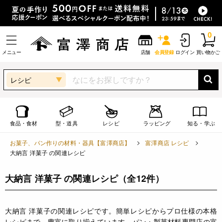
0
メニュー
店舗
会員登録
ログイン
買い物かご
レシピ
食品・食材
型・道具
レシピ
ラッピング
知る・学ぶ
お菓子、パン作りの材料・器具【富澤商店】
富澤商店 レシピ
大納言 洋菓子 の関連レシピ
大納言 洋菓子 の関連レシピ
（全12件）
大納言 洋菓子の関連レシピです。簡単レシピからプロ仕様の本格
レシピまで、豊富に取り揃えています。パン・製菓材料専門店の富