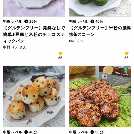
初級 レベル
25分
初級 レベル
40分
【グルテンフリー】発酵なしで
【グルテンフリー】米粉の濃厚
簡単♪豆腐と米粉のチョコステ
抹茶スコーン
ィックパン
nori さん
中村 りえ さん
56
55
中級 レベル
40分
中級 レベル
30分