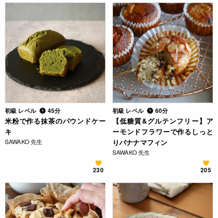
初級 レベル
45分
初級 レベル
60分
米粉で作る抹茶のパウンドケー
【低糖質&グルテンフリー】ア
キ
ーモンドフラワーで作るしっと
SAWAKO 先生
りバナナマフィン
SAWAKO 先生
230
205