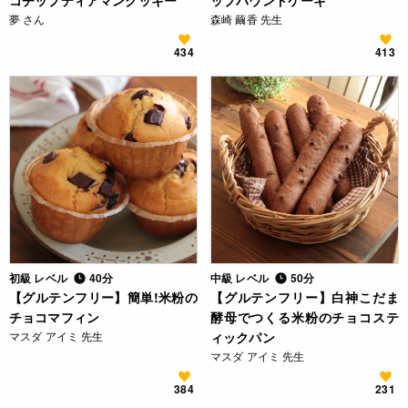
コチップディアマンクッキー
ップパウンドケーキ
夢 さん
森崎 繭香 先生
434
413
初級 レベル
40分
中級 レベル
50分
【グルテンフリー】簡単!米粉の
【グルテンフリー】白神こだま
チョコマフィン
酵母でつくる米粉のチョコステ
マスダ アイミ 先生
ィックパン
マスダ アイミ 先生
384
231