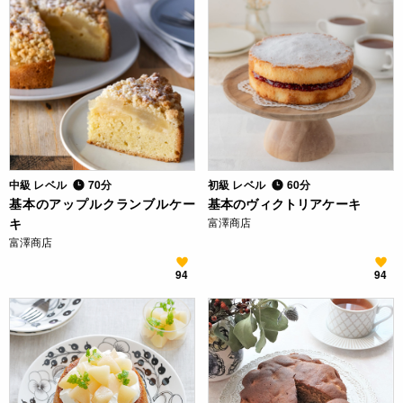
中級 レベル
70分
初級 レベル
60分
基本のアップルクランブルケー
基本のヴィクトリアケーキ
キ
富澤商店
富澤商店
94
94