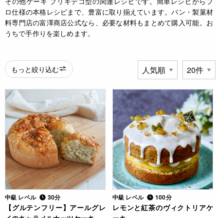
その他ケーキ ブリキデコ型の関連レシピです。簡単レシピからプ
ロ仕様の本格レシピまで、豊富に取り揃えています。パン・製菓材
料専門店の富澤商店公式なら、必要な材料もまとめて購入可能。お
うちで手作りを楽しめます。
もっと絞り込む
中級 レベル
30分
中級 レベル
100分
【グルテンフリー】アールグレ
レモンと紅茶のヴィクトリアケ