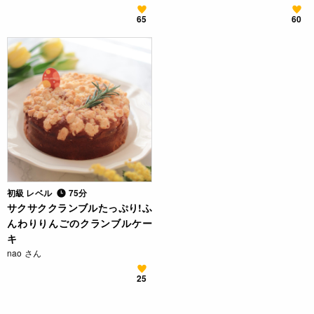
65
60
初級 レベル
75分
サクサククランブルたっぷり!ふ
んわりりんごのクランブルケー
キ
nao さん
25