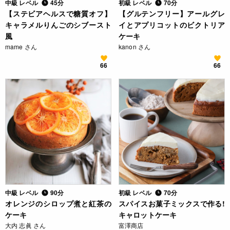
中級 レベル
45分
初級 レベル
70分
【ステビアヘルスで糖質オフ】
【グルテンフリー】アールグレ
キャラメルりんごのシブースト
イとアプリコットのビクトリア
風
ケーキ
mame さん
kanon さん
66
66
中級 レベル
90分
初級 レベル
70分
オレンジのシロップ煮と紅茶の
スパイスお菓子ミックスで作る!
ケーキ
キャロットケーキ
大内 志眞 さん
富澤商店