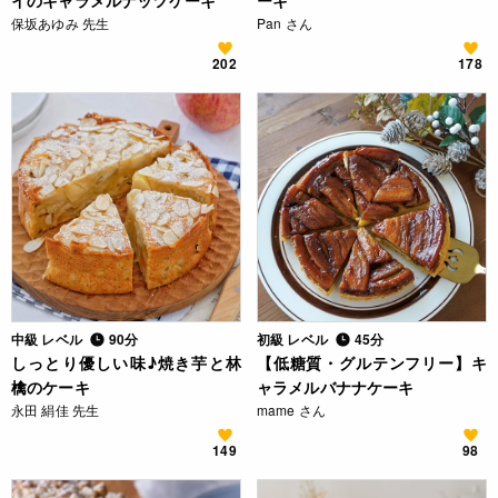
イのキャラメルナッツケーキ
ーキ
保坂あゆみ 先生
Pan さん
202
178
中級 レベル
90分
初級 レベル
45分
しっとり優しい味♪焼き芋と林
【低糖質・グルテンフリー】キ
檎のケーキ
ャラメルバナナケーキ
永田 絹佳 先生
mame さん
149
98