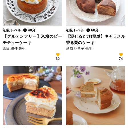
初級 レベル
40分
初級 レベル
60分
【グルテンフリー】米粉のピー
【混ぜるだけ!簡単】キャラメル
チティーケーキ
香る栗のケーキ
永田 絹佳 先生
酒匂 ひろ子 先生
80
74