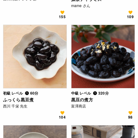
mame さん
155
109
初級 レベル
60分
中級 レベル
320分
ふっくら黒豆煮
黒豆の煮方
西川 千栄 先生
富澤商店
104
98