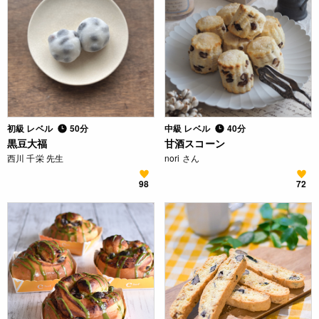
初級 レベル
50分
中級 レベル
40分
黒豆大福
甘酒スコーン
西川 千栄 先生
nori さん
98
72