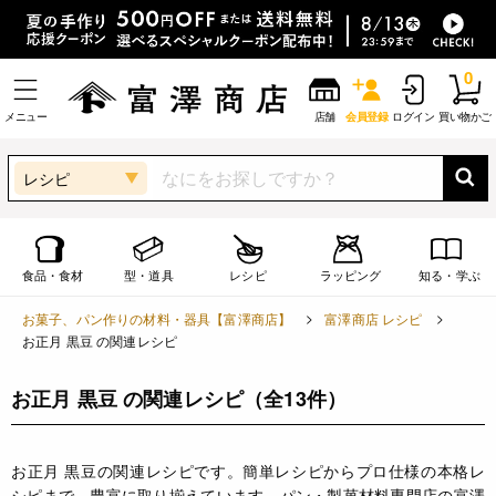
0
メニュー
店舗
会員登録
ログイン
買い物かご
レシピ
食品・食材
型・道具
レシピ
ラッピング
知る・学ぶ
お菓子、パン作りの材料・器具【富澤商店】
富澤商店 レシピ
お正月 黒豆 の関連レシピ
お正月 黒豆 の関連レシピ
（全13件）
お正月 黒豆の関連レシピです。簡単レシピからプロ仕様の本格レ
シピまで、豊富に取り揃えています。パン・製菓材料専門店の富澤