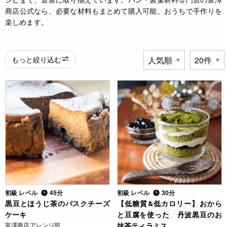
商店公式なら、必要な材料もまとめて購入可能。おうちで手作りを
楽しめます。
もっと絞り込む
初級 レベル
45分
初級 レベル
30分
黒豆とほうじ茶のバスクチーズ
【低糖質&低カロリー】おから
ケーキ
と豆腐を使った 丹波黒豆のお
富澤商店アレンジ部
抹茶ティラミス