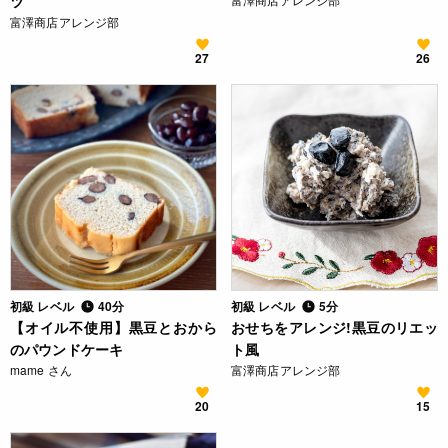
ツ
富澤商店アレンジ部
27
26
初級 レベル
40分
初級 レベル
5分
【オイル不使用】黒豆とおから
おせちをアレンジ!黒豆のリエッ
のパウンドケーキ
ト風
mame さん
富澤商店アレンジ部
20
15