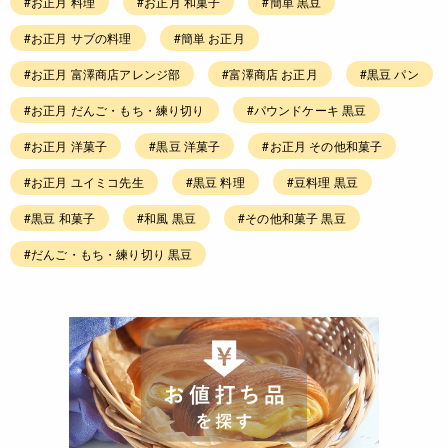
#お正月 料理
#お正月 和菓子
#簡単 黒豆
#お正月 サブの料理
#簡単 お正月
#お正月 富澤商店アレンジ部
#富澤商店 お正月
#黒豆 パン
#お正月 だんご・もち・練り切り
#パウンドケーキ 黒豆
#お正月 洋菓子
#黒豆 洋菓子
#お正月 その他和菓子
#お正月 ユイミコ先生
#黒豆 料理
#豆料理 黒豆
#黒豆 和菓子
#和風 黒豆
#その他和菓子 黒豆
#だんご・もち・練り切り 黒豆