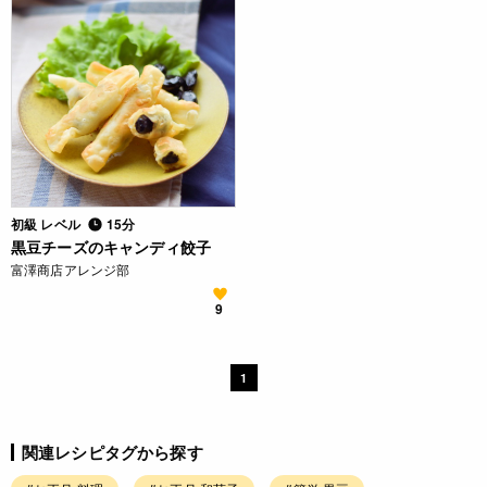
初級 レベル
15分
黒豆チーズのキャンディ餃子
富澤商店アレンジ部
9
1
関連レシピタグから探す