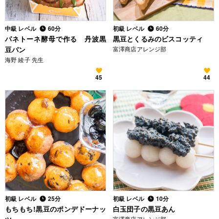
中級 レベル
60分
初級 レベル
60分
パネトーネ酵母で作る 丹波黒
黒豆とくるみのビスコッティ
豆パン
富澤商店アレンジ部
海野 綾子 先生
45
44
初級 レベル
25分
初級 レベル
10分
もちもち!黒豆のポンデドーナッ
白玉団子の黒豆あん
富澤商店アレンジ部