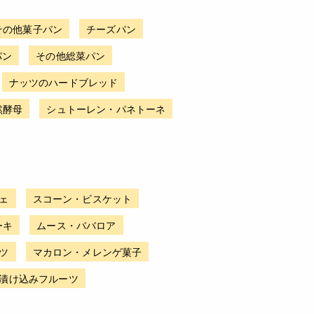
その他菓子パン
チーズパン
パン
その他総菜パン
ナッツのハードブレッド
然酵母
シュトーレン・パネトーネ
ェ
スコーン・ビスケット
ーキ
ムース・ババロア
ツ
マカロン・メレンゲ菓子
漬け込みフルーツ