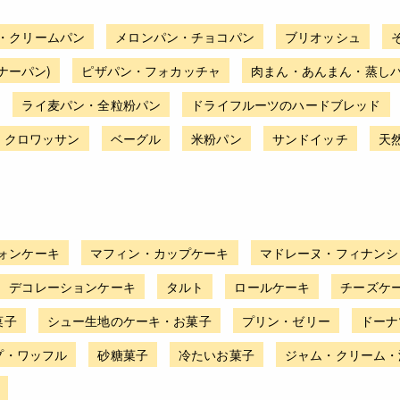
・クリームパン
メロンパン・チョコパン
ブリオッシュ
ナーパン)
ピザパン・フォカッチャ
肉まん・あんまん・蒸し
ライ麦パン・全粒粉パン
ドライフルーツのハードブレッド
・クロワッサン
ベーグル
米粉パン
サンドイッチ
天
ォンケーキ
マフィン・カップケーキ
マドレーヌ・フィナンシ
デコレーションケーキ
タルト
ロールケーキ
チーズケ
菓子
シュー生地のケーキ・お菓子
プリン・ゼリー
ドーナ
プ・ワッフル
砂糖菓子
冷たいお菓子
ジャム・クリーム・