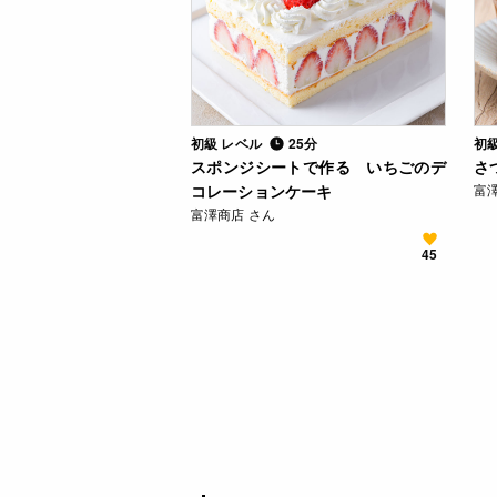
初級 レベル
25分
初
スポンジシートで作る いちごのデ
さ
コレーションケーキ
富
富澤商店 さん
45