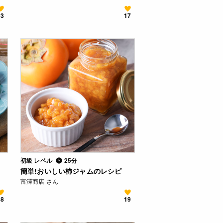
33
17
初級 レベル
25分
簡単!おいしい柿ジャムのレシピ
富澤商店 さん
58
19