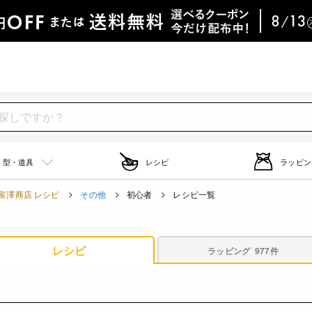
型・道具
レシピ
ラッピン
富澤商店 レシピ
その他
初心者
レシピ一覧
レシピ
ラッピング
977件