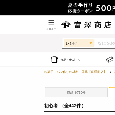
メニュー
レシピ
食品・食材
お菓子、パン作りの材料・器具【富澤商店】
商品
9750件
初心者
（全442件）