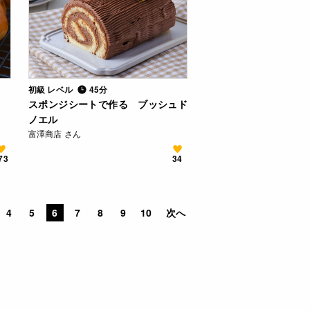
初級 レベル
45分
スポンジシートで作る ブッシュド
ノエル
富澤商店 さん
73
34
4
5
6
7
8
9
10
次へ