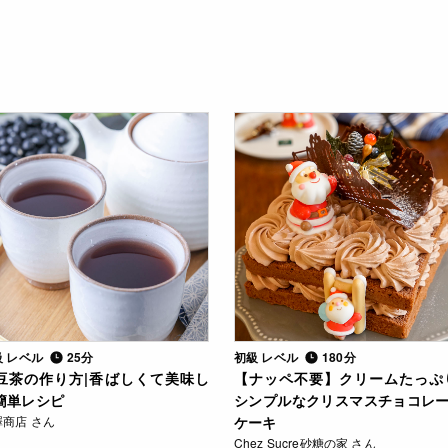
級 レベル
25分
初級 レベル
180分
豆茶の作り方|香ばしくて美味し
【ナッペ不要】クリームたっぷ
簡単レシピ
シンプルなクリスマスチョコレ
澤商店 さん
ケーキ
Chez Sucre砂糖の家 さん