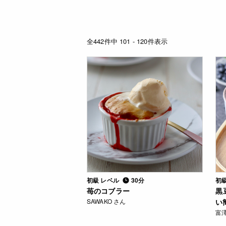
全442件中 101 - 120件表示
初級 レベル
30分
初
苺のコブラー
黒
SAWAKO さん
い
富