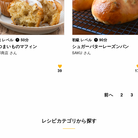
級 レベル
50分
初級 レベル
90分
つまいものマフィン
シュガーバターレーズンパン
澤商店 さん
SAKU さん
39
1
前へ
2
3
レシピカテゴリから探す