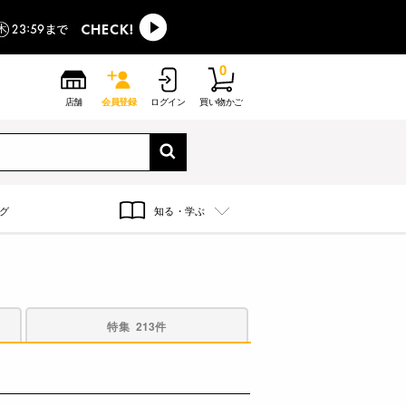
0
店舗
会員登録
ログイン
買い物かご
グ
知る・学ぶ
特集
213件