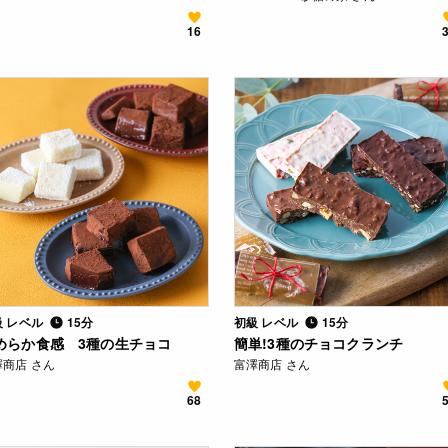
16
級 レベル
15分
初級 レベル
15分
めらか食感 3種の生チョコ
簡単!3種のチョコクランチ
澤商店 さん
富澤商店 さん
68