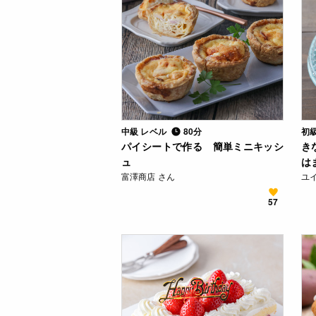
中級 レベル
80分
初
パイシートで作る 簡単ミニキッシ
き
ュ
は
富澤商店 さん
ユ
57