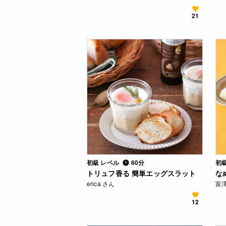
21
初級 レベル
60分
初
トリュフ香る 簡単エッグスラット
な
erica さん
富
12