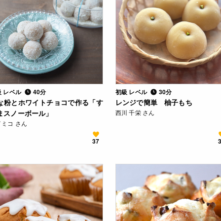
級 レベル
40分
初級 レベル
30分
な粉とホワイトチョコで作る「す
レンジで簡単 柚子もち
まスノーボール」
西川 千栄 さん
イミコ さん
37