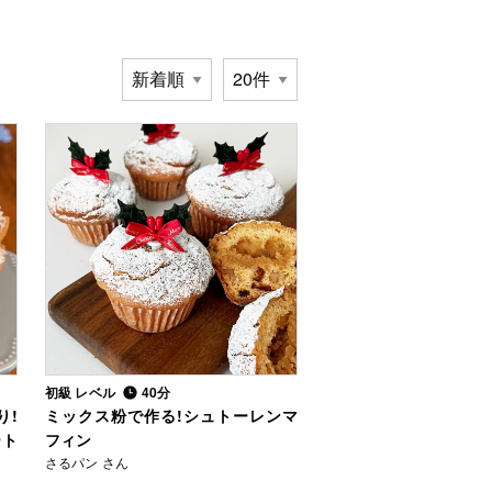
初級 レベル
40分
り!
ミックス粉で作る!シュトーレンマ
ート
フィン
さるパン さん