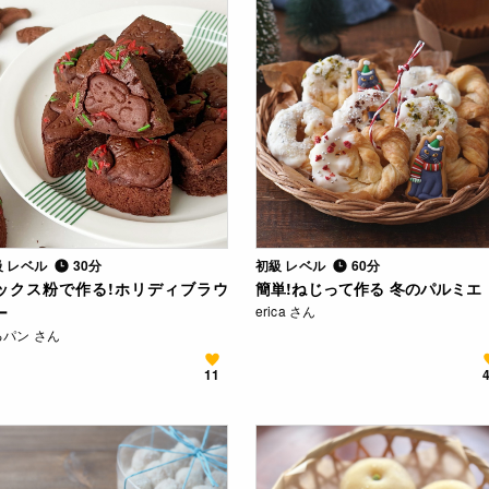
級 レベル
30分
初級 レベル
60分
ックス粉で作る!ホリディブラウ
簡単!ねじって作る 冬のパルミエ
ー
erica さん
るパン さん
11