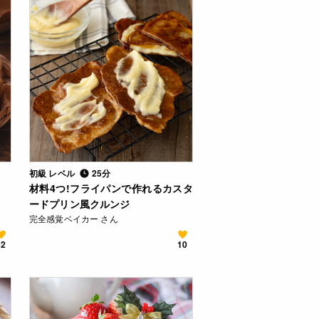
初級 レベル
25分
材料4つ!フライパンで作れるカスタ
ードプリン風クルンジ
完全感覚ベイカー さん
42
10