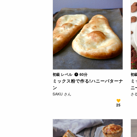
初級 レベル
60分
初
ミックス粉で作る!ハニーバターナ
ミ
ン
ニ
SAKU さん
さ
25