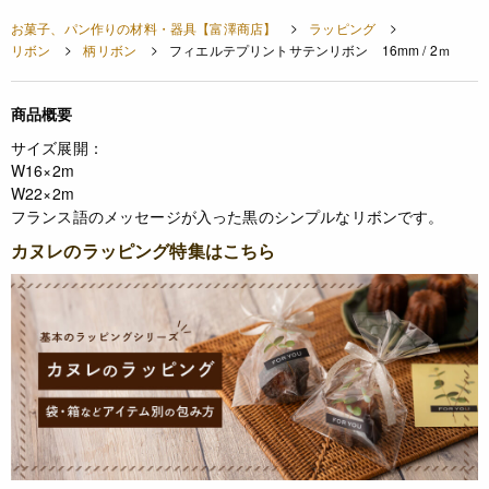
お菓子、パン作りの材料・器具【富澤商店】
ラッピング
リボン
柄リボン
フィエルテプリントサテンリボン 16mm / 2ｍ
商品概要
サイズ展開：
W16×2m
W22×2m
フランス語のメッセージが入った黒のシンプルなリボンです。
カヌレのラッピング特集はこちら