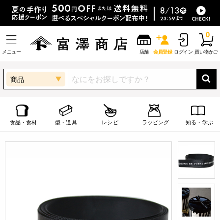
0
メニュー
店舗
会員登録
ログイン
買い物かご
商品
食品・食材
型・道具
レシピ
ラッピング
知る・学ぶ