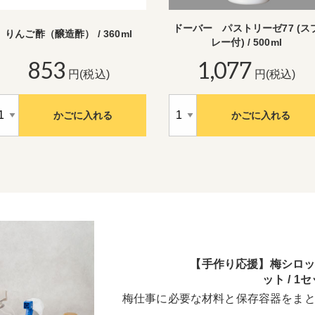
ドーバー パストリーゼ77 (ス
りんご酢（醸造酢） / 360ml
レー付) / 500ml
853
1,077
円(税込)
円(税込)
かごに入れる
かごに入れる
【手作り応援】梅シロ
ット / 1
梅仕事に必要な材料と保存容器をま