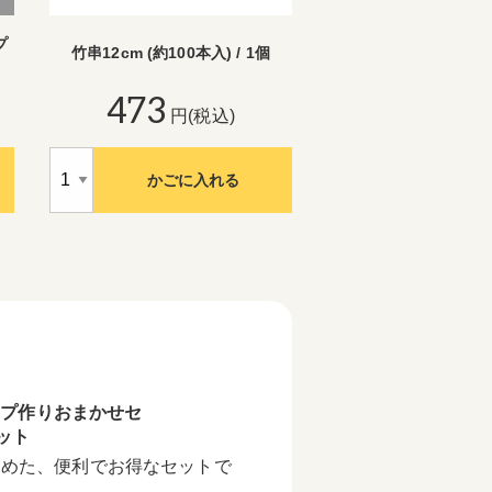
プ
竹串12cm (約100本入) / 1個
473
円(税込)
かごに入れる
ップ作りおまかせセ
セット
とめた、便利でお得なセットで