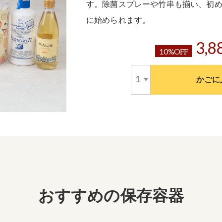
す。除菌スプレーや竹串も揃い、初
に始められます。
3,8
10%OFF
かごに
おすすめの保存容器