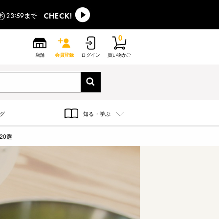
0
店舗
会員登録
ログイン
買い物かご
グ
知る・学ぶ
20選