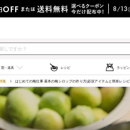
型・道具
レシピ
ラッピン
特集
はじめての梅仕事 基本の梅シロップの作り方|必須アイテムと簡単レシピ