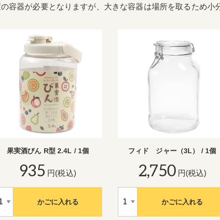
度の容器が必要となりますが、大きな容器は場所を取るため小
果実酒びん R型 2.4L / 1個
フィド ジャー（3L） / 1個
935
2,750
円(税込)
円(税込)
かごに入れる
かごに入れる