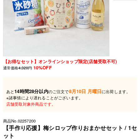
【お得なセット】オンラインショップ限定(店舗受取不可)
10%OFF
通常価格
4,320円
14時間28分以内
8月10日 月曜日
あと
のご注文で
に出荷します。
※諸事情により遅れることがございます。
店舗受取対象外商品です。
商品No.02257200
【手作り応援】梅シロップ作りおまかせセット / 1セ
ット