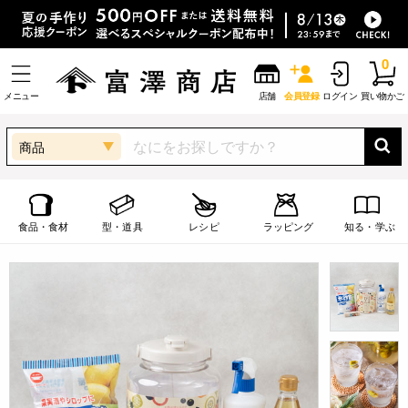
0
メニュー
店舗
会員登録
ログイン
買い物かご
商品
食品・食材
型・道具
レシピ
ラッピング
知る・学ぶ