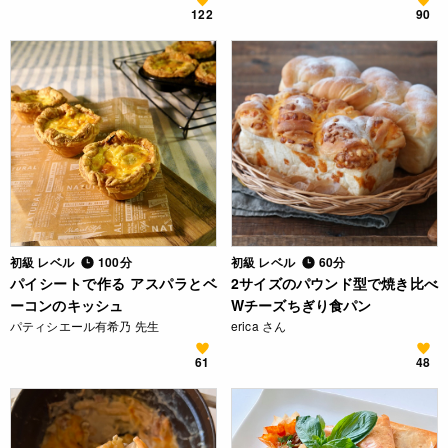
122
90
初級 レベル
100分
初級 レベル
60分
パイシートで作る アスパラとベ
2サイズのパウンド型で焼き比べ
ーコンのキッシュ
Wチーズちぎり食パン
パティシエール有希乃 先生
erica さん
61
48