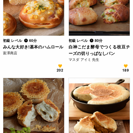
初級 レベル
60分
初級 レベル
80分
みんな大好き!基本のハムロール
白神こだま酵母でつくる枝豆チ
富澤商店
ーズの切りっぱなしパン
マスダ アイミ 先生
202
189