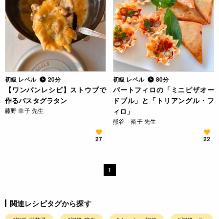
初級 レベル
20分
初級 レベル
80分
【ワンパンレシピ】ストウブで
パートフィロの「ミニピザオー
作るパスタグラタン
ドブル」と「トリアングル・フ
藤野 幸子 先生
ィロ」
熊谷 裕子 先生
27
22
1
関連レシピタグから探す