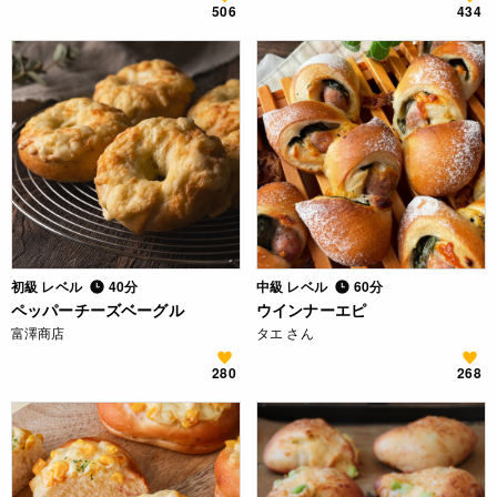
506
434
初級 レベル
40分
中級 レベル
60分
ペッパーチーズベーグル
ウインナーエピ
富澤商店
タエ さん
280
268