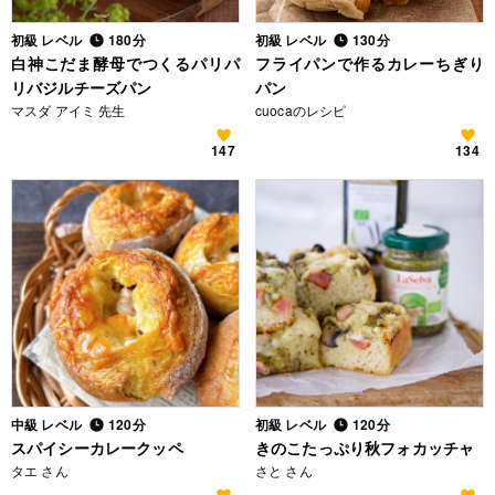
初級 レベル
180分
初級 レベル
130分
白神こだま酵母でつくるパリパ
フライパンで作るカレーちぎり
リバジルチーズパン
パン
マスダ アイミ 先生
cuocaのレシピ
147
134
中級 レベル
120分
初級 レベル
120分
スパイシーカレークッペ
きのこたっぷり秋フォカッチャ
タエ さん
さと さん