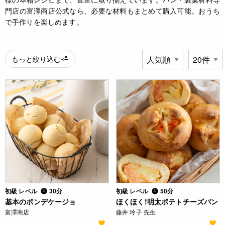
門店の富澤商店公式なら、必要な材料もまとめて購入可能。おうち
で手作りを楽しめます。
もっと絞り込む
初級 レベル
30分
初級 レベル
50分
基本のポンデケージョ
ほくほく!明太ポテトチーズパン
富澤商店
藤井 玲子 先生