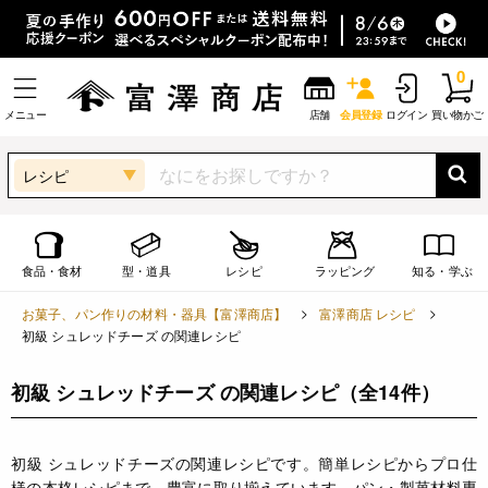
0
メニュー
店舗
会員登録
ログイン
買い物かご
レシピ
食品・食材
型・道具
レシピ
ラッピング
知る・学ぶ
お菓子、パン作りの材料・器具【富澤商店】
富澤商店 レシピ
初級 シュレッドチーズ の関連レシピ
初級 シュレッドチーズ の関連レシピ
（全14件）
初級 シュレッドチーズの関連レシピです。簡単レシピからプロ仕
様の本格レシピまで、豊富に取り揃えています。パン・製菓材料専