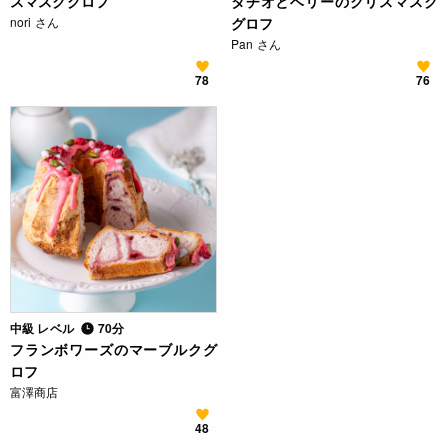
スマスクグロフ
タチオとベリーのクリスマスク
nori さん
グロフ
Pan さん
78
76
中級 レベル
70分
フランボワーズのマーブルクグ
ロフ
富澤商店
48