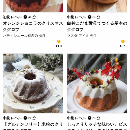
初級 レベル
40分
中級 レベル
80分
オレンジショコラのクリスマス
白神こだま酵母でつくる基本の
クグロフ
クグロフ
パティシエール有希乃 先生
マスダ アイミ 先生
110
101
中級 レベル
60分
中級 レベル
50分
【グルテンフリー】米粉のクリ
しっとりリッチな味わい。ピス