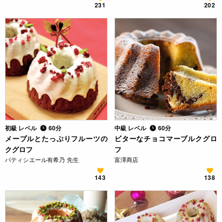
231
202
初級 レベル
60分
中級 レベル
60分
メープルとたっぷりフルーツの
ビターなチョコマーブルクグロ
クグロフ
フ
パティシエール有希乃 先生
富澤商店
143
138