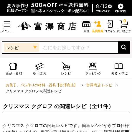
0
メニュー
店舗
会員登録
ログイン
買い物かご
レシピ
食品・食材
型・道具
レシピ
ラッピング
知る・学ぶ
お菓子、パン作りの材料・器具【富澤商店】
富澤商店 レシピ
クリスマス クグロフ の関連レシピ
クリスマス クグロフ の関連レシピ
（全11件）
クリスマス クグロフの関連レシピです。簡単レシピからプロ仕様
の本格レシピまで、豊富に取り揃えています。パン・製菓材料専門