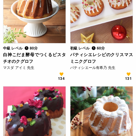
中級 レベル
80分
初級 レベル
60分
白神こだま酵母でつくるピスタ
パティシエレシピのクリスマス
チオのクグロフ
ミニクグロフ
マスダ アイミ 先生
パティシエール有希乃 先生
134
131