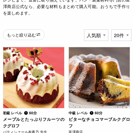
澤商店公式なら、必要な材料もまとめて購入可能。おうちで手作り
を楽しめます。
もっと絞り込む
初級 レベル
60分
中級 レベル
60分
メープルとたっぷりフルーツの
ビターなチョコマーブルクグロ
クグロフ
フ
パティシエール有希乃 先生
富澤商店