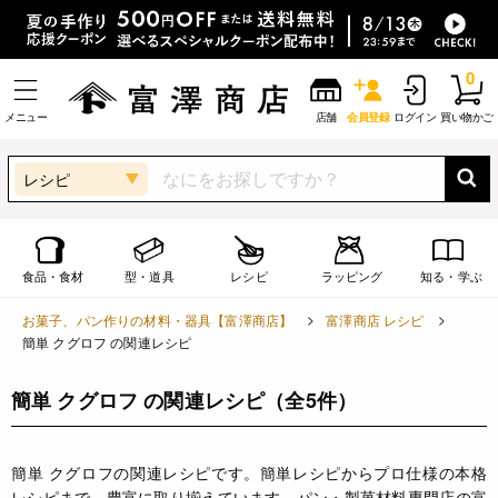
0
メニュー
店舗
会員登録
ログイン
買い物かご
レシピ
食品・食材
型・道具
レシピ
ラッピング
知る・学ぶ
お菓子、パン作りの材料・器具【富澤商店】
富澤商店 レシピ
簡単 クグロフ の関連レシピ
簡単 クグロフ の関連レシピ
（全5件）
簡単 クグロフの関連レシピです。簡単レシピからプロ仕様の本格
レシピまで、豊富に取り揃えています。パン・製菓材料専門店の富