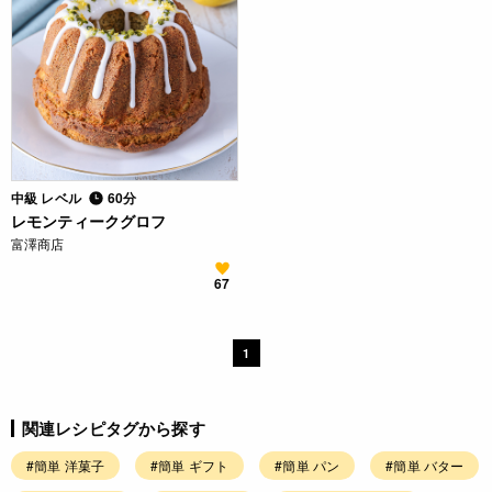
中級 レベル
60分
レモンティークグロフ
富澤商店
67
1
関連レシピタグから探す
#簡単 洋菓子
#簡単 ギフト
#簡単 パン
#簡単 バター