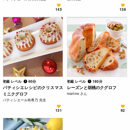
143
138
初級 レベル
60分
初級 レベル
160分
パティシエレシピのクリスマス
レーズンと胡桃のクグロフ
ミニクグロフ
marimo さん
パティシエール有希乃 先生
131
92