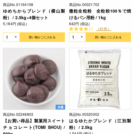
商品No.01164108
商品No.00021702
ゆめちからブレンド（横山製
微粒全粒粉 全粒粉100％で焼
粉） / 2.5kg×4個セット
けるパン用粉 / 1kg
5,184円 (税込)
642円 (税込)
（31件）
買い物かごに入れる
買い物かごに入れる
冷蔵
商品No.02248803
商品No.00320002
【お買い得品】製菓用スイート
はるゆたかブレンド（江別製
チョコレート(TOMI SHOU) /
粉） / 2.5kg
500g
1,544円 (税込)