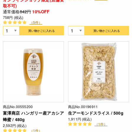
取不可)
通常価格
842円
10%OFF
758円 (税込)
（5件）
買い物かごに入れる
買い物かごに入れる
商品No.00555200
商品No.00196911
富澤商店 ハンガリー産アカシア
生アーモンドスライス / 500g
蜂蜜 / 480g
1,911円 (税込)
（1件）
2,592円 (税込)
（1件）