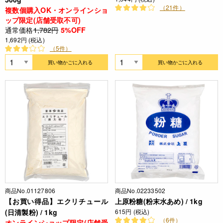
（21件）
複数個購入OK・オンラインショ
ップ限定(店舗受取不可)
通常価格
1,782円
5%OFF
1,692円 (税込)
（5件）
買い物かごに入れる
買い物かごに入れる
商品No.01127806
商品No.02233502
【お買い得品】エクリチュール
上原粉糖(粉末水あめ) / 1kg
(日清製粉) / 1kg
615円 (税込)
（6件）
オンラインショップ限定(店舗受