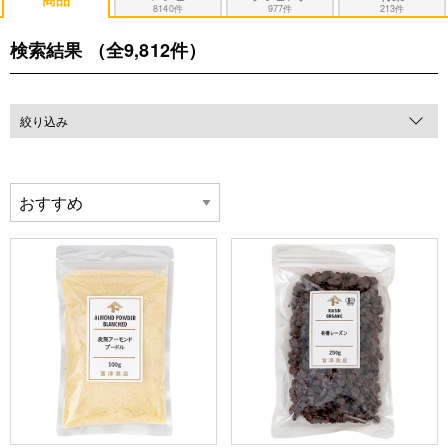
8140件
977件
213件
検索結果
（全9,812件）
絞り込み