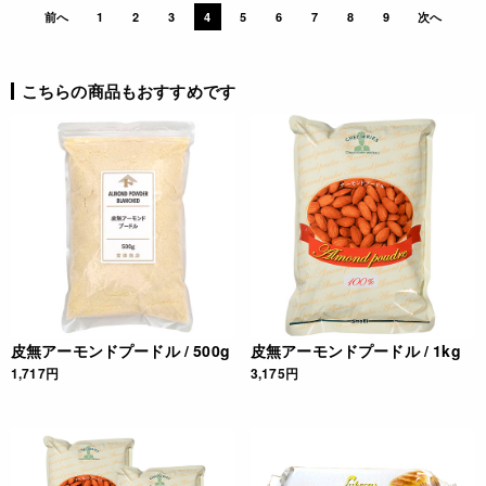
前へ
1
2
3
4
5
6
7
8
9
次へ
こちらの商品もおすすめです
皮無アーモンドプードル / 500g
皮無アーモンドプードル / 1kg
1,717円
3,175円