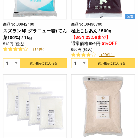
冷蔵
商品No.00942400
商品No.00490700
スズラン印 グラニュー糖(てん
極上こしあん / 500g
【8/31 23:59まで】
菜100%) / 1kg
通常価格
691円
5%OFF
513円 (税込)
（14件）
656円 (税込)
（29件）
買い物かごに入れる
買い物かごに入れる