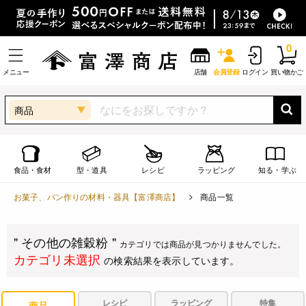
0
メニュー
店舗
会員登録
ログイン
買い物かご
商品
食品・食材
型・道具
レシピ
ラッピング
知る・学ぶ
お菓子、パン作りの材料・器具【富澤商店】
商品一覧
" その他の雑穀粉 "
カテゴリでは商品が見つかりませんでした。
カテゴリ未選択
の検索結果を表示しています。
レシピ
ラッピング
特集
商品