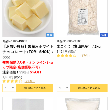
冷蔵
冷凍
商品No.02249003
商品No.00529100
【お買い得品】製菓用ホワイト
米こうじ（富山県産） / 2kg
チョコレート(TOMI SHOU) /
3,121円 (税込)
（17件）
500g
複数個購入OK・オンラインショ
ップ限定(店舗受取不可)
通常価格
1,998円
5%OFF
1,897円 (税込)
（2件）
買い物かごに入れる
買い物かごに入れる