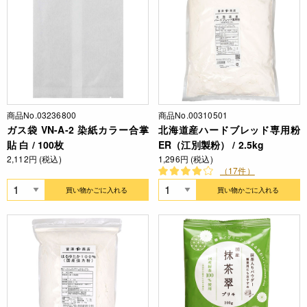
商品No.03236800
商品No.00310501
ガス袋 VN-A-2 染紙カラー合掌
北海道産ハードブレッド専用粉
貼 白 / 100枚
ER（江別製粉） / 2.5kg
2,112円 (税込)
1,296円 (税込)
（17件）
買い物かごに入れる
買い物かごに入れる