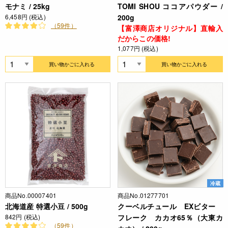
モナミ / 25kg
TOMI SHOU ココアパウダー /
6,458円 (税込)
200g
（59件）
【富澤商店オリジナル】直輸入
だからこの価格!
1,077円 (税込)
買い物かごに入れる
買い物かごに入れる
冷蔵
商品No.00007401
商品No.01277701
北海道産 特選小豆 / 500g
クーベルチュール EXビター
842円 (税込)
フレーク カカオ65％（大東カ
（59件）