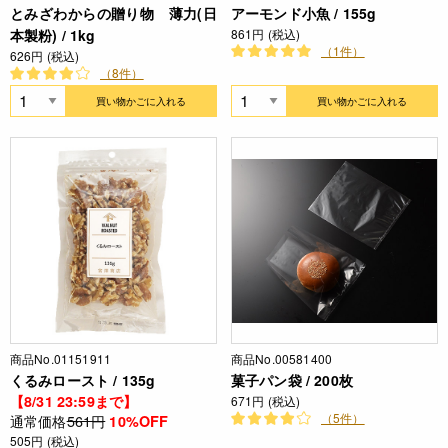
とみざわからの贈り物 薄力(日
アーモンド小魚 / 155g
本製粉) / 1kg
861円 (税込)
（1件）
626円 (税込)
（8件）
買い物かごに入れる
買い物かごに入れる
商品No.01151911
商品No.00581400
くるみロースト / 135g
菓子パン袋 / 200枚
【8/31 23:59まで】
671円 (税込)
（5件）
通常価格
561円
10%OFF
505円 (税込)