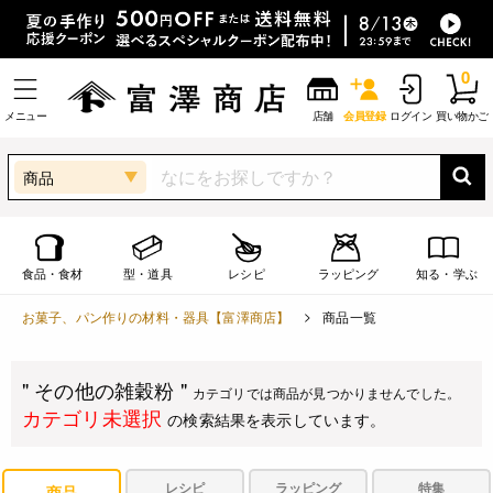
0
メニュー
店舗
会員登録
ログイン
買い物かご
商品
食品・食材
型・道具
レシピ
ラッピング
知る・学ぶ
お菓子、パン作りの材料・器具【富澤商店】
商品一覧
" その他の雑穀粉 "
カテゴリでは商品が見つかりませんでした。
カテゴリ未選択
の検索結果を表示しています。
レシピ
ラッピング
特集
商品